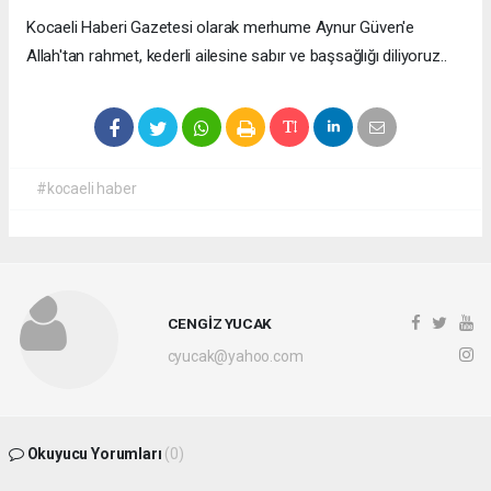
Kocaeli Haberi Gazetesi olarak merhume Aynur Güven'e
Allah'tan rahmet, kederli ailesine sabır ve başsağlığı diliyoruz..
#kocaeli haber
CENGİZ YUCAK
cyucak@yahoo.com
Okuyucu Yorumları
(0)