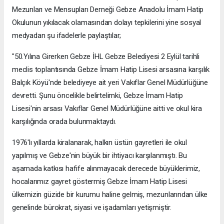
Mezunları ve Mensupları Derneği Gebze Anadolu İmam Hatip
Okulunun yıkılacak olamasından dolayı tepkilerini yine sosyal
medyadan şu ifadelerle paylaştılar;
"50.Yılına Girerken Gebze İHL Gebze Belediyesi 2 Eylül tarihli
meclis toplantısında Gebze İmam Hatip Lisesi arsasına karşılık
Balçık Köyü'nde belediyeye ait yeri Vakıflar Genel Müdürlüğüne
devretti. Şunu öncelikle belirtelimki, Gebze İmam Hatip
Lisesi'nin arsası Vakıflar Genel Müdürlüğüne aitti ve okul kira
karşılığında orada bulunmaktaydı.
1976'lı yıllarda kiralanarak, halkın üstün gayretleri ile okul
yapılmış ve Gebze'nin büyük bir ihtiyacı karşılanmıştı. Bu
aşamada katkısı hafife alınmayacak derecede büyüklerimiz,
hocalarımız gayret göstermiş Gebze İmam Hatip Lisesi
ülkemizin güzide bir kurumu haline gelmiş, mezunlarından ülke
genelinde bürokrat, siyasi ve işadamları yetişmiştir.