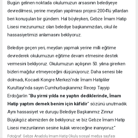
Bugün gelinen noktada okulumuzun arsasının belediyeye
devredilmesi, yerine meydan yapılması projesi 2004'lü yıllardan
beri konuşulan bir gündem. Hal böyleyken, Gebze İmam Hatip
Lisesi mezunumuz olan belediye başkanımızdan, okul ile
hassasiyetimizi anlamasını bekliyoruz.
Belediye geçen yeri, meydan yapmak yerine milli eğitime
devrederek okulumuzun eğitime devam etmesine destek
vermesini bekliyoruz. Okulumuzun açılışının 50. yılına girerken
bizleri mağdur etmeyeceğini düşünüyoruz. Daha senesi bile
dolmadı, Kocaeli Kongre Merkezi'nde İmam Hatipliler
Kurultayı'nda sayın Cumhurbaşkanımız Recep Tayyip
Erdoğan'ın "
Bu yirmi yılda ne yaptın dediklerinde, İmam
Hatip yaptım demek benim için kâfidir
" sözünü unutmadık.
Aynı hassasiyet ve duruşu Belediye Başkanımız Zinnur
Büyükgöz abimizden de bekliyoruz ve biz Gebze İmam Hatip
Lisesi mezunlarının sesine kulak vereceğine inanıyoruz."
Fotoğraf: Gebze Anadolu İmam Hatip Okulu sosyal medya sayfası