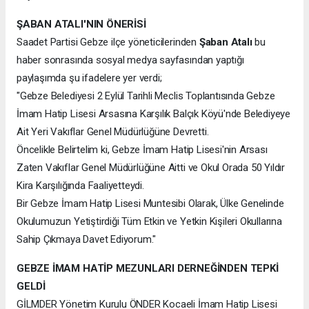
ŞABAN ATALI'NIN ÖNERİSİ
Saadet Partisi Gebze ilçe yöneticilerinden
Şaban Atalı
bu
haber sonrasında sosyal medya sayfasından yaptığı
paylaşımda şu ifadelere yer verdi;
"Gebze Belediyesi 2 Eylül Tarihli Meclis Toplantısında Gebze
İmam Hatip Lisesi Arsasına Karşılık Balçık Köyü'nde Belediyeye
Ait Yeri Vakıflar Genel Müdürlüğüne Devretti.
Öncelikle Belirtelim ki, Gebze İmam Hatip Lisesi'nin Arsası
Zaten Vakıflar Genel Müdürlüğüne Aitti ve Okul Orada 50 Yıldır
Kira Karşılığında Faaliyetteydi.
Bir Gebze İmam Hatip Lisesi Muntesibi Olarak, Ülke Genelinde
Okulumuzun Yetiştirdiği Tüm Etkin ve Yetkin Kişileri Okullarına
Sahip Çıkmaya Davet Ediyorum."
GEBZE İMAM HATİP MEZUNLARI DERNEĞİNDEN TEPKİ
GELDİ
GİLMDER Yönetim Kurulu ÖNDER Kocaeli İmam Hatip Lisesi