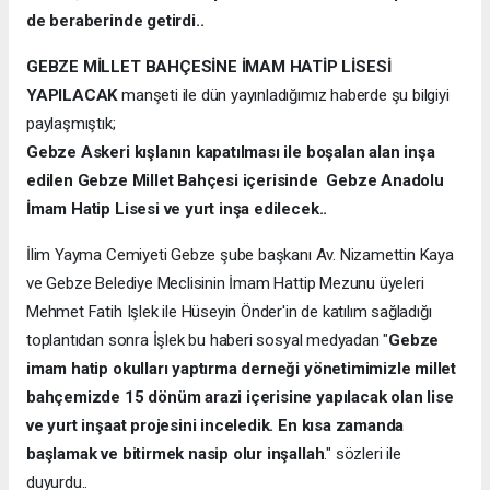
de beraberinde getirdi..
GEBZE MİLLET BAHÇESİNE İMAM HATİP LİSESİ
YAPILACAK
manşeti ile dün yayınladığımız haberde şu bilgiyi
paylaşmıştık;
Gebze Askeri kışlanın kapatılması ile boşalan alan inşa
edilen Gebze Millet Bahçesi içerisinde Gebze Anadolu
İmam Hatip Lisesi ve yurt inşa edilecek..
İlim Yayma Cemiyeti Gebze şube başkanı Av. Nizamettin Kaya
ve Gebze Belediye Meclisinin İmam Hattip Mezunu üyeleri
Mehmet Fatih Işlek ile Hüseyin Önder'in de katılım sağladığı
toplantıdan sonra İşlek bu haberi sosyal medyadan "
Gebze
imam hatip okulları yaptırma derneği yönetimimizle millet
bahçemizde 15 dönüm arazi içerisine yapılacak olan lise
ve yurt inşaat projesini inceledik. En kısa zamanda
başlamak ve bitirmek nasip olur inşallah
." sözleri ile
duyurdu..