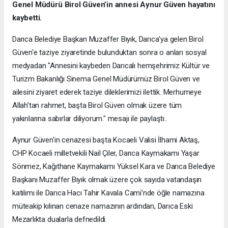
Genel Müdürü Birol Güven’in annesi Aynur Güven hayatını
kaybetti.
Darıca Belediye Başkan Muzaffer Bıyık, Darıca'ya gelen Birol
Güven'e taziye ziyaretinde bulunduktan sonra o anları sosyal
medyadan "Annesini kaybeden Darıcalı hemşehrimiz Kültür ve
Turizm Bakanlığı Sinema Genel Müdürümüz Birol Güven ve
ailesini ziyaret ederek taziye dileklerimizi ilettik. Merhumeye
Allah’tan rahmet, başta Birol Güven olmak üzere tüm
yakınlarına sabırlar diliyorum." mesajı ile paylaştı..
Aynur Güven'in cenazesi başta Kocaeli Valisi İlhami Aktaş,
CHP Kocaeli milletvekili Nail Çiler, Darıca Kaymakamı Yaşar
Sönmez, Kağıthane Kaymakamı Yüksel Kara ve Darıca Belediye
Başkanı Muzaffer Bıyık olmak üzere çok sayıda vatandaşın
katılımı ile Darıca Hacı Tahir Kavala Cami’nde öğle namazına
müteakip kılınan cenaze namazının ardından, Darıca Eski
Mezarlıkta dualarla defnedildi.