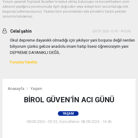
Yorum yazarak Topluluk Kuralları’nı kabul etmiş bulunuyor ve kocaelihaberi.com
sitesine yaptığınız yorumunuzla ilgili doğrudan veya dolaylı tüm sorumluluğu tek
başınıza üstleniyorsunuz. Yazılan tüm yorumlardan site yönetimi hiçbir şekilde
sorumlu tutulamaz.
Celal şahin
(03.01.2026 13:47 - #1524)
Okul depreme dayanıklı olmadığı için yıkılıyor yani boşuna değil nerden
biliyorum çünkü gebze anadolu imam hatip lisesi öğrencisiyim yani
DEPREME DAYANIKLI DEĞİL
Yorumu Yanıtla
Anasayfa
Yaşam
BİROL GÜVEN’İN ACI GÜNÜ
YAŞAM
08.08.2026 - 09:33, Güncelleme: 08.08.2026 - 16:46