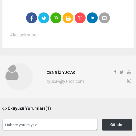
#kocaeli haber
CENGİZ YUCAK
cyucak@yahoo.com
Okuyucu Yorumları
(1)
Gönder