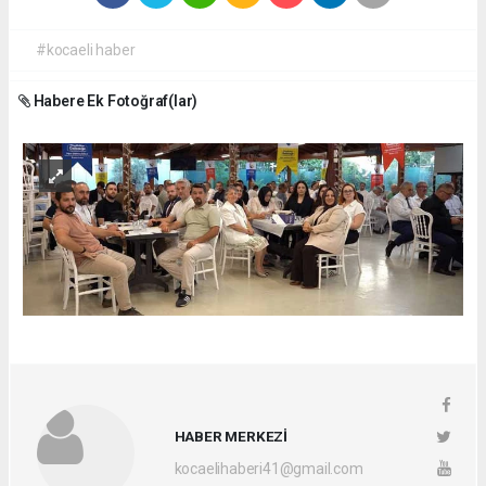
#kocaeli haber
Habere Ek Fotoğraf(lar)
HABER MERKEZİ
kocaelihaberi41@gmail.com