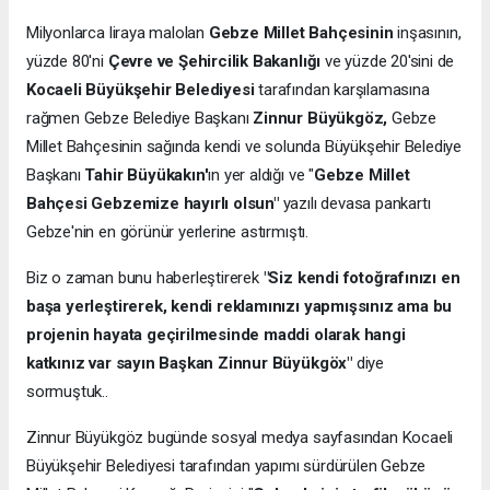
Milyonlarca liraya malolan
Gebze Millet Bahçesinin
inşasının,
yüzde 80'ni
Çevre ve Şehircilik Bakanlığı
ve yüzde 20'sini de
Kocaeli Büyükşehir Belediyesi
tarafından karşılamasına
rağmen Gebze Belediye Başkanı
Zinnur Büyükgöz,
Gebze
Millet Bahçesinin sağında kendi ve solunda Büyükşehir Belediye
Başkanı
Tahir Büyükakın'
ın yer aldığı ve "
Gebze Millet
Bahçesi Gebzemize hayırlı olsun"
yazılı devasa pankartı
Gebze'nin en görünür yerlerine astırmıştı.
Biz o zaman bunu haberleştirerek
"Siz kendi fotoğrafınızı en
başa yerleştirerek, kendi reklamınızı yapmışsınız ama bu
projenin hayata geçirilmesinde maddi olarak hangi
katkınız var sayın Başkan Zinnur Büyükgöx"
diye
sormuştuk..
Zinnur Büyükgöz bugünde sosyal medya sayfasından Kocaeli
Büyükşehir Belediyesi tarafından yapımı sürdürülen Gebze