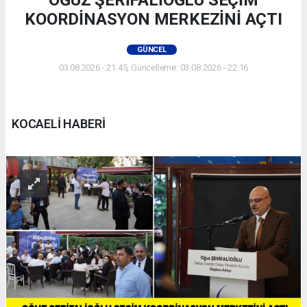
OĞUZ ŞERİFALİOĞLU SEÇİM
KOORDİNASYON MERKEZİNİ AÇTI
GÜNCEL
03.08.2026 - 21:45, Güncelleme: 03.08.2026 - 22:16
KOCAELİ HABERİ