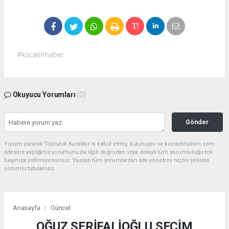
#kocaeli haber
Okuyucu Yorumları
(0)
Gönder
Yorum yazarak Topluluk Kuralları’nı kabul etmiş bulunuyor ve kocaelihaberi.com
sitesine yaptığınız yorumunuzla ilgili doğrudan veya dolaylı tüm sorumluluğu tek
başınıza üstleniyorsunuz. Yazılan tüm yorumlardan site yönetimi hiçbir şekilde
sorumlu tutulamaz.
Anasayfa
Güncel
OĞUZ ŞERİFALİOĞLU SEÇİM