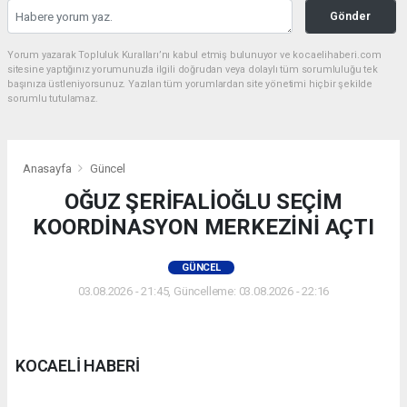
Gönder
Yorum yazarak Topluluk Kuralları’nı kabul etmiş bulunuyor ve kocaelihaberi.com
sitesine yaptığınız yorumunuzla ilgili doğrudan veya dolaylı tüm sorumluluğu tek
başınıza üstleniyorsunuz. Yazılan tüm yorumlardan site yönetimi hiçbir şekilde
sorumlu tutulamaz.
Anasayfa
Güncel
OĞUZ ŞERİFALİOĞLU SEÇİM
KOORDİNASYON MERKEZİNİ AÇTI
GÜNCEL
03.08.2026 - 21:45, Güncelleme: 03.08.2026 - 22:16
KOCAELİ HABERİ