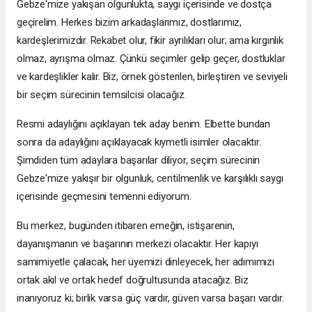
Gebze'mize yakışan olgunlukta, saygı içerisinde ve dostça
geçirelim. Herkes bizim arkadaşlarımız, dostlarımız,
kardeşlerimizdir. Rekabet olur, fikir ayrılıkları olur; ama kırgınlık
olmaz, ayrışma olmaz. Çünkü seçimler gelip geçer, dostluklar
ve kardeşlikler kalır. Biz, örnek gösterilen, birleştiren ve seviyeli
bir seçim sürecinin temsilcisi olacağız.
Resmi adaylığını açıklayan tek aday benim. Elbette bundan
sonra da adaylığını açıklayacak kıymetli isimler olacaktır.
Şimdiden tüm adaylara başarılar diliyor, seçim sürecinin
Gebze'mize yakışır bir olgunluk, centilmenlik ve karşılıklı saygı
içerisinde geçmesini temenni ediyorum.
Bu merkez, bugünden itibaren emeğin, istişarenin,
dayanışmanın ve başarının merkezi olacaktır. Her kapıyı
samimiyetle çalacak, her üyemizi dinleyecek, her adımımızı
ortak akıl ve ortak hedef doğrultusunda atacağız. Biz
inanıyoruz ki; birlik varsa güç vardır, güven varsa başarı vardır.