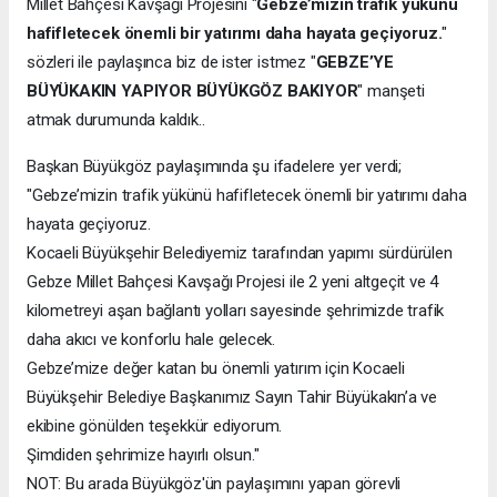
Millet Bahçesi Kavşağı Projesini "
Gebze’mizin trafik yükünü
hafifletecek önemli bir yatırımı daha hayata geçiyoruz.
"
sözleri ile paylaşınca biz de ister istmez "
GEBZE’YE
BÜYÜKAKIN YAPIYOR BÜYÜKGÖZ BAKIYOR
" manşeti
atmak durumunda kaldık..
Başkan Büyükgöz paylaşımında şu ifadelere yer verdi;
"Gebze’mizin trafik yükünü hafifletecek önemli bir yatırımı daha
hayata geçiyoruz.
Kocaeli Büyükşehir Belediyemiz tarafından yapımı sürdürülen
Gebze Millet Bahçesi Kavşağı Projesi ile 2 yeni altgeçit ve 4
kilometreyi aşan bağlantı yolları sayesinde şehrimizde trafik
daha akıcı ve konforlu hale gelecek.
Gebze’mize değer katan bu önemli yatırım için Kocaeli
Büyükşehir Belediye Başkanımız Sayın Tahir Büyükakın’a ve
ekibine gönülden teşekkür ediyorum.
Şimdiden şehrimize hayırlı olsun."
NOT: Bu arada Büyükgöz'ün paylaşımını yapan görevli