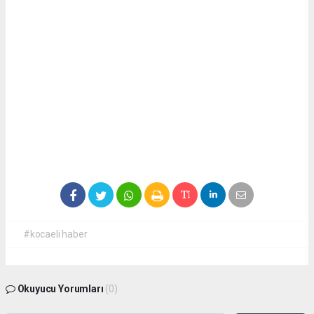
#kocaeli haber
Okuyucu Yorumları
(0)