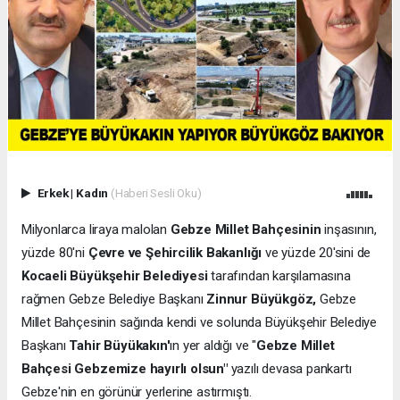
Erkek
|
Kadın
(Haberi Sesli Oku)
Milyonlarca liraya malolan
Gebze Millet Bahçesinin
inşasının,
yüzde 80'ni
Çevre ve Şehircilik Bakanlığı
ve yüzde 20'sini de
Kocaeli Büyükşehir Belediyesi
tarafından karşılamasına
rağmen Gebze Belediye Başkanı
Zinnur Büyükgöz,
Gebze
Millet Bahçesinin sağında kendi ve solunda Büyükşehir Belediye
Başkanı
Tahir Büyükakın'
ın yer aldığı ve "
Gebze Millet
Bahçesi Gebzemize hayırlı olsun"
yazılı devasa pankartı
Gebze'nin en görünür yerlerine astırmıştı.