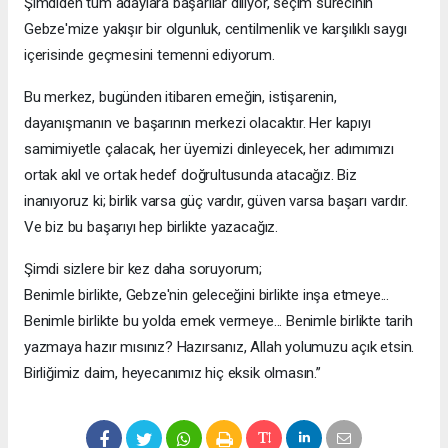
Şimdiden tüm adaylara başarılar diliyor, seçim sürecinin
Gebze'mize yakışır bir olgunluk, centilmenlik ve karşılıklı saygı
içerisinde geçmesini temenni ediyorum.
Bu merkez, bugünden itibaren emeğin, istişarenin,
dayanışmanın ve başarının merkezi olacaktır. Her kapıyı
samimiyetle çalacak, her üyemizi dinleyecek, her adımımızı
ortak akıl ve ortak hedef doğrultusunda atacağız. Biz
inanıyoruz ki; birlik varsa güç vardır, güven varsa başarı vardır.
Ve biz bu başarıyı hep birlikte yazacağız.
Şimdi sizlere bir kez daha soruyorum;
Benimle birlikte, Gebze'nin geleceğini birlikte inşa etmeye...
Benimle birlikte bu yolda emek vermeye... Benimle birlikte tarih
yazmaya hazır mısınız? Hazırsanız, Allah yolumuzu açık etsin.
Birliğimiz daim, heyecanımız hiç eksik olmasın.”