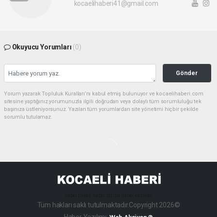
kocaelihaberi41@gmail.com
Okuyucu Yorumları
(0)
Gönder
Yorum yazarak Topluluk Kuralları’nı kabul etmiş bulunuyor ve kocaelihaberi.com
sitesine yaptığınız yorumunuzla ilgili doğrudan veya dolaylı tüm sorumluluğu tek
başınıza üstleniyorsunuz. Yazılan tüm yorumlardan site yönetimi hiçbir şekilde
sorumlu tutulamaz.
haber paketi
haber scripti
haber yazılımı
Tüm hakları saklı tutulmaktadır.Copyright 2026©