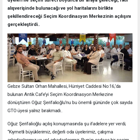
üyeleri ile seçim süreci boyunca bir araya geleceği, fikir
alışverişinde bulunacağı ve yol haritalarını birlikte
şekillendireceği Seçim Koordinasyon Merkezinin açılışını
gerçekleştirdi..
Gebze Sultan Orhan Mahallesi, Hürriyet Caddesi No:16,’da
bulunan Antik Cafe’yi Seçim Koordinasyon Merkezine
dönüştüren Oğuz Şerifalioğlu’nu bu önemli gününde çok sayıda
GTO üyesi yalnız bırakmadı..
Oğuz Şerifalioğlu açılış konuşmasında şu ifadelere yer verdi;
“Kıymetli büyüklerimiz, değerli oda üyelerimiz, çalışma