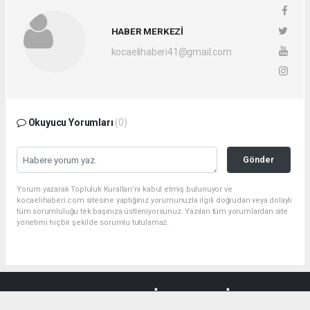
HABER MERKEZİ
kocaelihaberi41@gmail.com
Okuyucu Yorumları
(0)
Gönder
Yorum yazarak Topluluk Kuralları’nı kabul etmiş bulunuyor ve
kocaelihaberi.com sitesine yaptığınız yorumunuzla ilgili doğrudan veya dolaylı
tüm sorumluluğu tek başınıza üstleniyorsunuz. Yazılan tüm yorumlardan site
yönetimi hiçbir şekilde sorumlu tutulamaz.