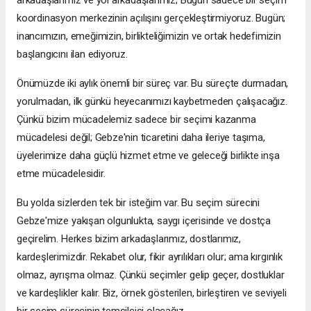
arkadaşlarımız ve yol arkadaşlarımız; Bugün sadece bir seçim
koordinasyon merkezinin açılışını gerçekleştirmiyoruz. Bugün;
inancımızın, emeğimizin, birlikteliğimizin ve ortak hedefimizin
başlangıcını ilan ediyoruz.
Önümüzde iki aylık önemli bir süreç var. Bu süreçte durmadan,
yorulmadan, ilk günkü heyecanımızı kaybetmeden çalışacağız.
Çünkü bizim mücadelemiz sadece bir seçimi kazanma
mücadelesi değil; Gebze'nin ticaretini daha ileriye taşıma,
üyelerimize daha güçlü hizmet etme ve geleceği birlikte inşa
etme mücadelesidir.
Bu yolda sizlerden tek bir isteğim var. Bu seçim sürecini
Gebze'mize yakışan olgunlukta, saygı içerisinde ve dostça
geçirelim. Herkes bizim arkadaşlarımız, dostlarımız,
kardeşlerimizdir. Rekabet olur, fikir ayrılıkları olur; ama kırgınlık
olmaz, ayrışma olmaz. Çünkü seçimler gelip geçer, dostluklar
ve kardeşlikler kalır. Biz, örnek gösterilen, birleştiren ve seviyeli