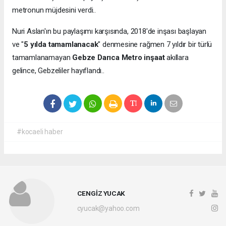
metronun müjdesini verdi..
Nuri Aslan'ın bu paylaşımı karşısında, 2018'de inşası başlayan
ve "
5 yılda tamamlanacak
" denmesine rağmen 7 yıldır bir türlü
tamamlanamayan
Gebze Darıca Metro inşaat
akıllara
gelince, Gebzeliler hayıflandı..
#kocaeli haber
CENGİZ YUCAK
cyucak@yahoo.com