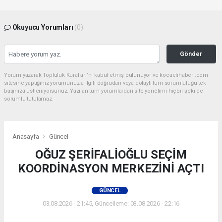
Okuyucu Yorumları
(0)
Gönder
Yorum yazarak Topluluk Kuralları’nı kabul etmiş bulunuyor ve kocaelihaberi.com
sitesine yaptığınız yorumunuzla ilgili doğrudan veya dolaylı tüm sorumluluğu tek
başınıza üstleniyorsunuz. Yazılan tüm yorumlardan site yönetimi hiçbir şekilde
sorumlu tutulamaz.
Anasayfa
Güncel
OĞUZ ŞERİFALİOĞLU SEÇİM
KOORDİNASYON MERKEZİNİ AÇTI
GÜNCEL
03.08.2026 - 21:45, Güncelleme: 03.08.2026 - 22:16