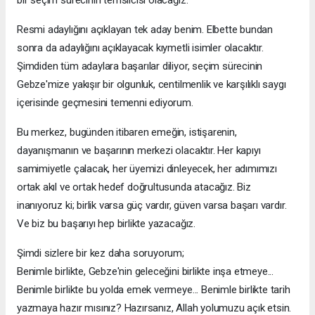
bir seçim sürecinin temsilcisi olacağız.
Resmi adaylığını açıklayan tek aday benim. Elbette bundan
sonra da adaylığını açıklayacak kıymetli isimler olacaktır.
Şimdiden tüm adaylara başarılar diliyor, seçim sürecinin
Gebze'mize yakışır bir olgunluk, centilmenlik ve karşılıklı saygı
içerisinde geçmesini temenni ediyorum.
Bu merkez, bugünden itibaren emeğin, istişarenin,
dayanışmanın ve başarının merkezi olacaktır. Her kapıyı
samimiyetle çalacak, her üyemizi dinleyecek, her adımımızı
ortak akıl ve ortak hedef doğrultusunda atacağız. Biz
inanıyoruz ki; birlik varsa güç vardır, güven varsa başarı vardır.
Ve biz bu başarıyı hep birlikte yazacağız.
Şimdi sizlere bir kez daha soruyorum;
Benimle birlikte, Gebze'nin geleceğini birlikte inşa etmeye...
Benimle birlikte bu yolda emek vermeye... Benimle birlikte tarih
yazmaya hazır mısınız? Hazırsanız, Allah yolumuzu açık etsin.