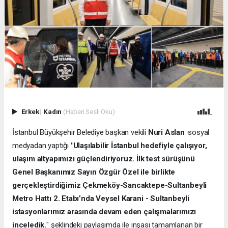
Erkek
|
Kadın
(Haberi Sesli Oku)
İstanbul Büyükşehir Belediye başkan vekili
Nuri Aslan
·sosyal
medyadan yaptığı
"Ulaşılabilir İstanbul hedefiyle çalışıyor,
ulaşım altyapımızı güçlendiriyoruz. İlk test sürüşünü
Genel Başkanımız Sayın Özgür Özel ile birlikte
gerçekleştirdiğimiz Çekmeköy-Sancaktepe-Sultanbeyli
Metro Hattı 2. Etabı’nda Veysel Karani - Sultanbeyli
istasyonlarımız arasında devam eden çalışmalarımızı
inceledik.
" şeklindeki paylaşımda ile inşası tamamlanan bir