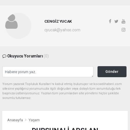
CENGİZ YUCAK
cyucak@yahoo.com
Okuyucu Yorumları
(0)
Gönder
Yorum yazarak Topluluk Kuralları’nı kabul etmiş bulunuyor ve kocaelihaberi.com
sitesine yaptığınız yorumunuzla ilgili doğrudan veya dolaylı tüm sorumluluğu tek
başınıza üstleniyorsunuz. Yazılan tüm yorumlardan site yönetimi hiçbir şekilde
sorumlu tutulamaz.
Anasayfa
Yaşam