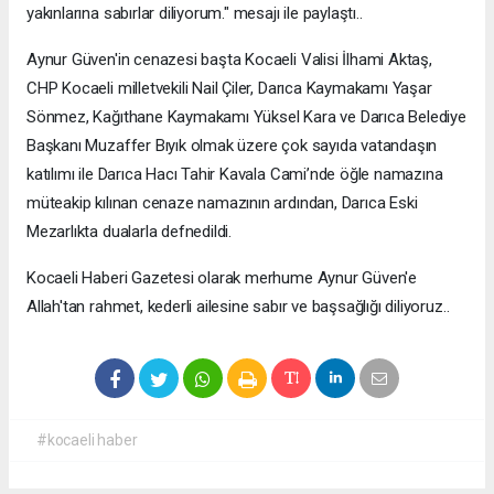
yakınlarına sabırlar diliyorum." mesajı ile paylaştı..
Aynur Güven'in cenazesi başta Kocaeli Valisi İlhami Aktaş,
CHP Kocaeli milletvekili Nail Çiler, Darıca Kaymakamı Yaşar
Sönmez, Kağıthane Kaymakamı Yüksel Kara ve Darıca Belediye
Başkanı Muzaffer Bıyık olmak üzere çok sayıda vatandaşın
katılımı ile Darıca Hacı Tahir Kavala Cami’nde öğle namazına
müteakip kılınan cenaze namazının ardından, Darıca Eski
Mezarlıkta dualarla defnedildi.
Kocaeli Haberi Gazetesi olarak merhume Aynur Güven'e
Allah'tan rahmet, kederli ailesine sabır ve başsağlığı diliyoruz..
#kocaeli haber