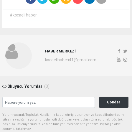
#kocaeli haber
HABER MERKEZİ
kocaelihaberi41@gmail.com
Okuyucu Yorumları
(0)
Gönder
Yorum yazarak Topluluk Kuralları’nı kabul etmiş bulunuyor ve kocaelihaberi.com
sitesine yaptığınız yorumunuzla ilgili doğrudan veya dolaylı tüm sorumluluğu tek
başınıza üstleniyorsunuz. Yazılan tüm yorumlardan site yönetimi hiçbir şekilde
sorumlu tutulamaz.