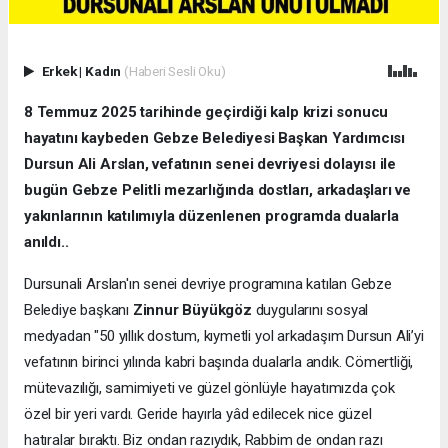
Erkek
|
Kadın
(Haberi Sesli Oku)
8 Temmuz 2025 tarihinde geçirdiği kalp krizi sonucu
hayatını kaybeden Gebze Belediyesi Başkan Yardımcısı
Dursun Ali Arslan, vefatının senei devriyesi dolayısı ile
bugün Gebze Pelitli mezarlığında dostları, arkadaşları ve
yakınlarının katılımıyla düzenlenen programda dualarla
anıldı..
Dursunali Arslan'ın senei devriye programına katılan Gebze
Belediye başkanı
Zinnur Büyükgöz
duygularını sosyal
medyadan "50 yıllık dostum, kıymetli yol arkadaşım Dursun Ali’yi
vefatının birinci yılında kabri başında dualarla andık. Cömertliği,
mütevazılığı, samimiyeti ve güzel gönlüyle hayatımızda çok
özel bir yeri vardı. Geride hayırla yâd edilecek nice güzel
hatıralar bıraktı. Biz ondan razıydık, Rabbim de ondan razı