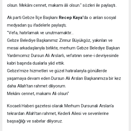
olsun. Mekânı cennet, makamı âli olsun." sözleri ile paylaştı..
Ak parti Gebze İlçe Başkanı
Recep Kaya'
da o anları sosyal
medyadan şu ifadelerle paylaştı;
"Vefa, hatırlamak ve unutmamaktır…
Gebze Belediye Başkanımız Zinnur Büyükgöz, yakınları ve
mesai arkadaşlarıyla birlikte, merhum Gebze Belediye Başkan
Yardımcımız Dursun Ali Arslan’ı, vefatının sene-i devriyesinde
kabri başında dualarla yâd ettik.
Gebze’mize hizmetleri ve güzel hatıralarıyla gönüllerde
yaşamaya devam eden Dursun Ali Arslan Başkanımıza bir kez
daha Allah’tan rahmet diliyorum.
Mekânı cennet, makamı Ali olsun"
Kocaeli Haberi gazetesi olarak Merhum Dursunali Arslan'a
tekrardan Allah’tan rahmet, Kederli Ailesi ve sevenlerine
başsağlığı ve sabırlar diliyoruz.