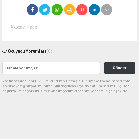
#kocaeli haber
Okuyucu Yorumları
(0)
Gönder
Yorum yazarak Topluluk Kuralları’nı kabul etmiş bulunuyor ve kocaelihaberi.com
sitesine yaptığınız yorumunuzla ilgili doğrudan veya dolaylı tüm sorumluluğu tek
başınıza üstleniyorsunuz. Yazılan tüm yorumlardan site yönetimi hiçbir şekilde
sorumlu tutulamaz.
haber paketi
haber scripti
haber yazılımı
Tüm hakları saklı tutulmaktadır.Copyright 2026©