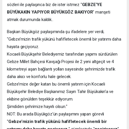
sözleri ile paylaşınca biz de ister istmez "
GEBZE’YE
BÜYÜKAKIN YAPIYOR BÜYÜKGÖZ BAKIYOR
" manşeti
atmak durumunda kaldık..
Başkan Büyükgöz paylaşımında şu ifadelere yer verdi;
"Gebze’mizin trafik yükünü hafifletecek önemli bir yatırımı daha
hayata geçiyoruz.
Kocaeli Büyükşehir Belediyemiz tarafından yapımı sürdürülen
Gebze Millet Bahçesi Kavşağı Projesi ile 2 yeni altgeçit ve 4
kilometreyi aşan bağlantı yolları sayesinde şehrimizde trafik
daha akıcı ve konforlu hale gelecek.
Gebze’mize değer katan bu önemli yatırım için Kocaeli
Büyükşehir Belediye Başkanımız Sayın Tahir Büyükakın’a ve
ekibine gönülden teşekkür ediyorum.
Şimdiden şehrimize hayırlı olsun."
NOT: Bu arada Büyükgöz'ün paylaşımını yapan görevli
"
Gebze’mizin trafik yükünü hafifletecek önemli bir