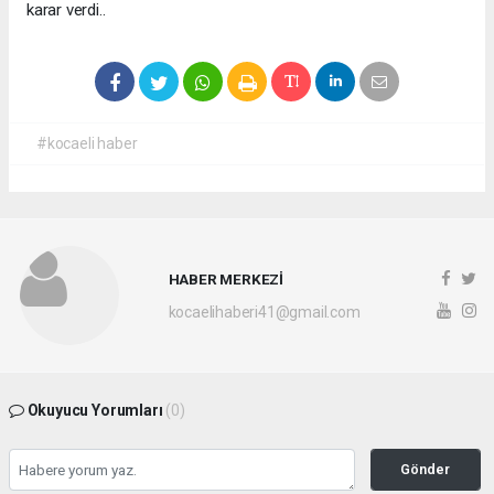
karar verdi..
#kocaeli haber
HABER MERKEZİ
kocaelihaberi41@gmail.com
Okuyucu Yorumları
(0)
Gönder