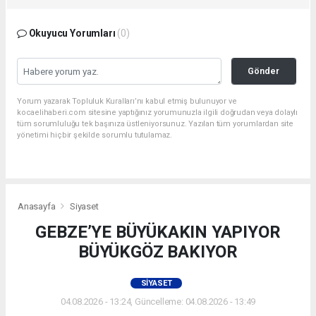
Okuyucu Yorumları
(0)
Gönder
Yorum yazarak Topluluk Kuralları’nı kabul etmiş bulunuyor ve
kocaelihaberi.com sitesine yaptığınız yorumunuzla ilgili doğrudan veya dolaylı
tüm sorumluluğu tek başınıza üstleniyorsunuz. Yazılan tüm yorumlardan site
yönetimi hiçbir şekilde sorumlu tutulamaz.
Anasayfa
Siyaset
GEBZE’YE BÜYÜKAKIN YAPIYOR
BÜYÜKGÖZ BAKIYOR
SIYASET
04.08.2026 - 13:24, Güncelleme: 04.08.2026 - 13:49