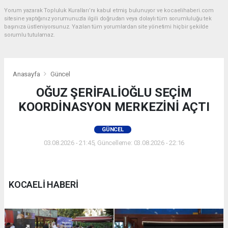
Yorum yazarak Topluluk Kuralları’nı kabul etmiş bulunuyor ve kocaelihaberi.com
sitesine yaptığınız yorumunuzla ilgili doğrudan veya dolaylı tüm sorumluluğu tek
başınıza üstleniyorsunuz. Yazılan tüm yorumlardan site yönetimi hiçbir şekilde
sorumlu tutulamaz.
Anasayfa
Güncel
OĞUZ ŞERİFALİOĞLU SEÇİM
KOORDİNASYON MERKEZİNİ AÇTI
GÜNCEL
03.08.2026 - 21:45, Güncelleme: 03.08.2026 - 22:16
KOCAELİ HABERİ