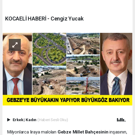
KOCAELİ HABERİ - Cengiz Yucak
Erkek
|
Kadın
(Haberi Sesli Oku)
Milyonlarca liraya malolan
Gebze Millet Bahçesinin
inşasının,