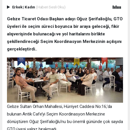
Erkek
|
Kadın
(Haberi Sesli Oku)
Gebze Ticaret Odası Başkan adayı Oğuz Şerifalioğlu, GTO
üyeleri ile seçim süreci boyunca bir araya geleceği, fikir
alışverişinde bulunacağı ve yol haritalarını birlikte
şekillendireceği Seçim Koordinasyon Merkezinin açılışını
gerçekleştirdi..
Gebze Sultan Orhan Mahallesi, Hürriyet Caddesi No:16,’da
bulunan Antik Cafe’yi Seçim Koordinasyon Merkezine
dönüştüren Oğuz Şerifalioğlu’nu bu önemli gününde çok sayıda
GTO üyesi yalnız bırakmadı..