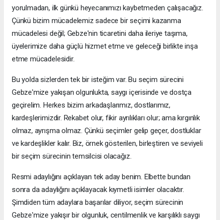
yorulmadan, ilk günkü heyecanımızı kaybetmeden çalışacağız.
Çünkü bizim mücadelemiz sadece bir seçimi kazanma
mücadelesi değil; Gebze'nin ticaretini daha ileriye taşıma,
üyelerimize daha güçlü hizmet etme ve geleceği birlikte inşa
etme mücadelesidir.
Bu yolda sizlerden tek bir isteğim var. Bu seçim sürecini
Gebze'mize yakışan olgunlukta, saygı içerisinde ve dostça
geçirelim. Herkes bizim arkadaşlarımız, dostlarımız,
kardeşlerimizdir. Rekabet olur, fikir ayrılıkları olur; ama kırgınlık
olmaz, ayrışma olmaz. Çünkü seçimler gelip geçer, dostluklar
ve kardeşlikler kalır. Biz, örnek gösterilen, birleştiren ve seviyeli
bir seçim sürecinin temsilcisi olacağız.
Resmi adaylığını açıklayan tek aday benim. Elbette bundan
sonra da adaylığını açıklayacak kıymetli isimler olacaktır.
Şimdiden tüm adaylara başarılar diliyor, seçim sürecinin
Gebze'mize yakışır bir olgunluk, centilmenlik ve karşılıklı saygı