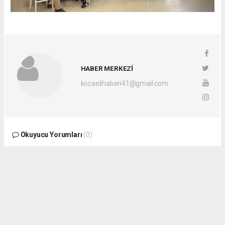
HABER MERKEZİ
kocaelihaberi41@gmail.com
Okuyucu Yorumları
(0)
Gönder
Yorum yazarak Topluluk Kuralları’nı kabul etmiş bulunuyor ve
kocaelihaberi.com sitesine yaptığınız yorumunuzla ilgili doğrudan veya dolaylı
tüm sorumluluğu tek başınıza üstleniyorsunuz. Yazılan tüm yorumlardan site
yönetimi hiçbir şekilde sorumlu tutulamaz.