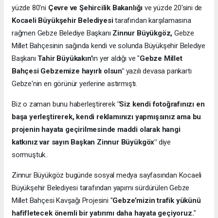
yüzde 80'ni
Çevre ve Şehircilik Bakanlığı
ve yüzde 20'sini de
Kocaeli Büyükşehir Belediyesi
tarafından karşılamasına
rağmen Gebze Belediye Başkanı
Zinnur Büyükgöz,
Gebze
Millet Bahçesinin sağında kendi ve solunda Büyükşehir Belediye
Başkanı
Tahir Büyükakın'
ın yer aldığı ve "
Gebze Millet
Bahçesi Gebzemize hayırlı olsun"
yazılı devasa pankartı
Gebze'nin en görünür yerlerine astırmıştı.
Biz o zaman bunu haberleştirerek
"Siz kendi fotoğrafınızı en
başa yerleştirerek, kendi reklamınızı yapmışsınız ama bu
projenin hayata geçirilmesinde maddi olarak hangi
katkınız var sayın Başkan Zinnur Büyükgöx"
diye
sormuştuk..
Zinnur Büyükgöz bugünde sosyal medya sayfasından Kocaeli
Büyükşehir Belediyesi tarafından yapımı sürdürülen Gebze
Millet Bahçesi Kavşağı Projesini "
Gebze’mizin trafik yükünü
hafifletecek önemli bir yatırımı daha hayata geçiyoruz.
"