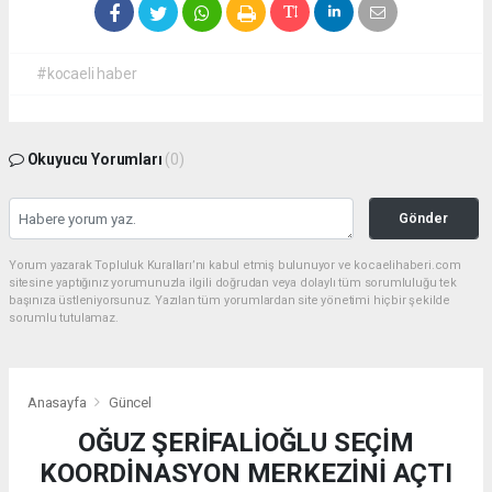
#kocaeli haber
Okuyucu Yorumları
(0)
Gönder
Yorum yazarak Topluluk Kuralları’nı kabul etmiş bulunuyor ve kocaelihaberi.com
sitesine yaptığınız yorumunuzla ilgili doğrudan veya dolaylı tüm sorumluluğu tek
başınıza üstleniyorsunuz. Yazılan tüm yorumlardan site yönetimi hiçbir şekilde
sorumlu tutulamaz.
Anasayfa
Güncel
OĞUZ ŞERİFALİOĞLU SEÇİM
KOORDİNASYON MERKEZİNİ AÇTI