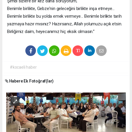
Şimdi sizlere bir kez daha soruyorum;
Benimle birlikte, Gebze'nin geleceğini birlikte inşa etmeye...
Benimle birlikte bu yolda emek vermeye... Benimle birlikte tarih
yazmaya hazır mısınız? Hazırsanız, Allah yolumuzu açık etsin.
Birliğimiz daim, heyecanımız hiç eksik olmasın.”
#kocaeli haber
Habere Ek Fotoğraf(lar)