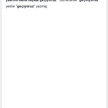
yatırımı daha hayata geçiyoruz.
" cümlesinde "
geçiriyoruz
"
yerine "
geçiyoruz
" yazmış.