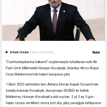
Erkek
|
Kadın
(Haberi Sesli Oku)
“Cumhurbaşkanına hakaret” suçlamasıyla tutuklanan eski Ak
Parti İzmir Milletvekili Hüseyin Kocabıyık, İstanbul 46’ncı Asliye
Ceza Mahkemesi’nde hakim karşısına çıktı.
7 Ekim 2025 tarihinden beri Ankara Sincan Kapalı Cezaevi’nde
tutuklu bulunan Kocabıyık, duruşmaya SEGBİS ile katıldı.
Mahkeme, Hüseyin Kocabıyık’a atılı suçtan 2 yıl 5 ay 5 gün
hapis cezası verdikten sonra yurt dışı çıkış yasağıyla tahliyesine