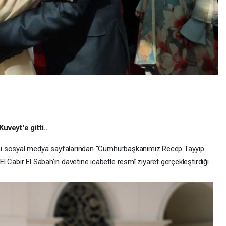
veyt'e gitti..
mi sosyal medya sayfalarından "Cumhurbaşkanımız Recep Tayyip
 Cabir El Sabah’ın davetine icabetle resmî ziyaret gerçekleştirdiği