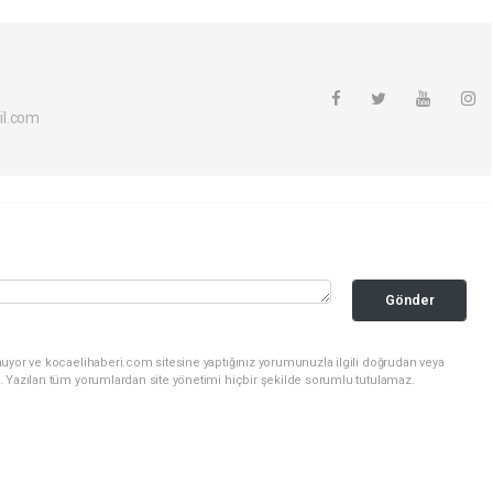
il.com
Gönder
nuyor ve kocaelihaberi.com sitesine yaptığınız yorumunuzla ilgili doğrudan veya
. Yazılan tüm yorumlardan site yönetimi hiçbir şekilde sorumlu tutulamaz.