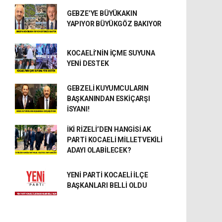
GEBZE’YE BÜYÜKAKIN
YAPIYOR BÜYÜKGÖZ BAKIYOR
KOCAELİ’NİN İÇME SUYUNA
YENİ DESTEK
GEBZELİ KUYUMCULARIN
BAŞKANINDAN ESKİÇARŞI
İSYANI!
İKİ RİZELİ’DEN HANGİSİ AK
PARTİ KOCAELİ MİLLETVEKİLİ
ADAYI OLABİLECEK?
YENİ PARTİ KOCAELİ İLÇE
BAŞKANLARI BELLİ OLDU