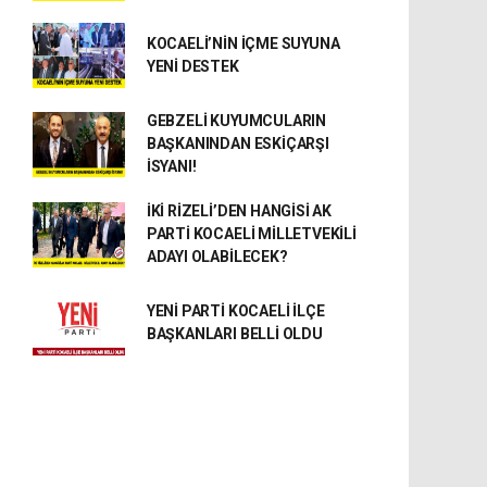
KOCAELİ’NİN İÇME SUYUNA
YENİ DESTEK
GEBZELİ KUYUMCULARIN
BAŞKANINDAN ESKİÇARŞI
İSYANI!
İKİ RİZELİ’DEN HANGİSİ AK
PARTİ KOCAELİ MİLLETVEKİLİ
ADAYI OLABİLECEK?
YENİ PARTİ KOCAELİ İLÇE
BAŞKANLARI BELLİ OLDU