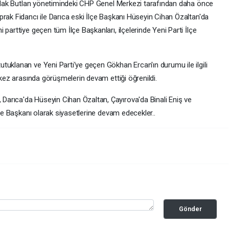
Mutlak Butlan yönetimindeki CHP Genel Merkezi tarafından daha önce
rak Fidancı ile Darıca eski İlçe Başkanı Hüseyin Cihan Özaltan'da
parttiye geçen tüm İlçe Başkanları, ilçelerinde Yeni Parti İlçe
tuklanan ve Yeni Parti'ye geçen Gökhan Ercan'ın durumu ile ilgili
rkez arasında görüşmelerin devam ettiği öğrenildi.
arıca'da Hüseyin Cihan Özaltan, Çayırova'da Binali Eniş ve
lçe Başkanı olarak siyasetlerine devam edecekler..
Gönder