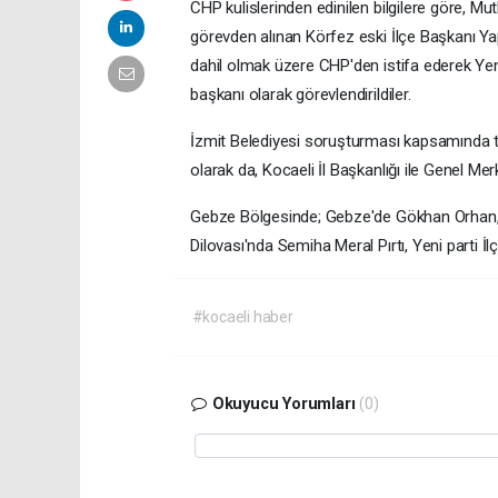
CHP kulislerinden edinilen bilgilere göre, 
görevden alınan Körfez eski İlçe Başkanı Yap
dahil olmak üzere CHP'den istifa ederek Yeni 
başkanı olarak görevlendirildiler.
İzmit Belediyesi soruşturması kapsamında tu
olarak da, Kocaeli İl Başkanlığı ile Genel Me
Gebze Bölgesinde; Gebze'de Gökhan Orhan, D
Dilovası'nda Semiha Meral Pırtı, Yeni parti İ
#kocaeli haber
Okuyucu Yorumları
(0)