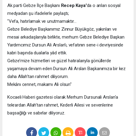
Ak parti Gebze İlçe Başkanı
Recep Kaya'
da o anları sosyal
medyadan şu ifadelerle paylaştı;
"Vefa, hatırlamak ve unutmamaktır…
Gebze Belediye Başkanımız Zinnur Büyükgöz, yakınları ve
mesai arkadaşlarıyla birlikte, merhum Gebze Belediye Başkan
Yardımcımız Dursun Ali Arslan’ı, vefatının sene-i devriyesinde
kabri başında dualarla yâd ettik.
Gebze’mize hizmetleri ve güzel hatıralarıyla gönüllerde
yaşamaya devam eden Dursun Ali Arslan Başkanımıza bir kez
daha Allah’tan rahmet diliyorum.
Mekânı cennet, makamı Ali olsun"
Kocaeli Haberi gazetesi olarak Merhum Dursunali Arslan'a
tekrardan Allah’tan rahmet, Kederli Ailesi ve sevenlerine
başsağlığı ve sabırlar diliyoruz.