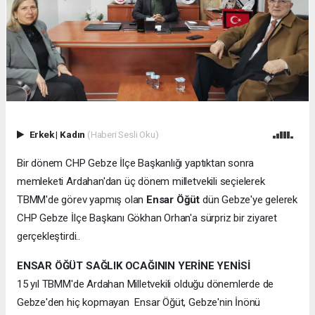
Erkek
|
Kadın
(Haberi Sesli Oku)
Bir dönem CHP Gebze İlçe Başkanlığı yaptıktan sonra
memleketi Ardahan'dan üç dönem milletvekili seçielerek
TBMM'de görev yapmış olan
Ensar Öğüt
dün Gebze'ye gelerek
CHP Gebze İlçe Başkanı Gökhan Orhan'a sürpriz bir ziyaret
gerçekleştirdi..
ENSAR ÖĞÜT SAĞLIK OCAĞININ YERİNE YENİSİ
15 yıl TBMM'de Ardahan Milletvekili olduğu dönemlerde de
Gebze'den hiç kopmayan Ensar Öğüt, Gebze'nin İnönü