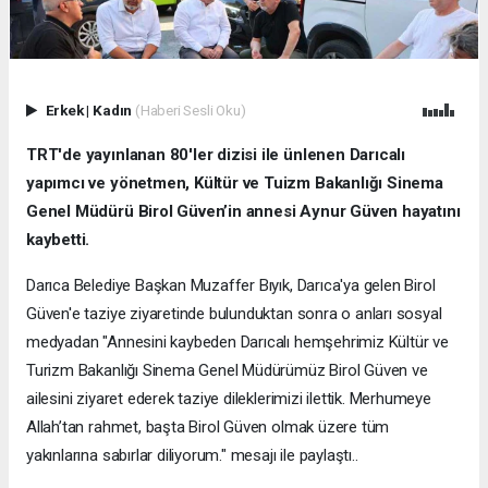
Erkek
|
Kadın
(Haberi Sesli Oku)
TRT'de yayınlanan 80'ler dizisi ile ünlenen Darıcalı
yapımcı ve yönetmen, Kültür ve Tuizm Bakanlığı Sinema
Genel Müdürü Birol Güven’in annesi Aynur Güven hayatını
kaybetti.
Darıca Belediye Başkan Muzaffer Bıyık, Darıca'ya gelen Birol
Güven'e taziye ziyaretinde bulunduktan sonra o anları sosyal
medyadan "Annesini kaybeden Darıcalı hemşehrimiz Kültür ve
Turizm Bakanlığı Sinema Genel Müdürümüz Birol Güven ve
ailesini ziyaret ederek taziye dileklerimizi ilettik. Merhumeye
Allah’tan rahmet, başta Birol Güven olmak üzere tüm
yakınlarına sabırlar diliyorum." mesajı ile paylaştı..