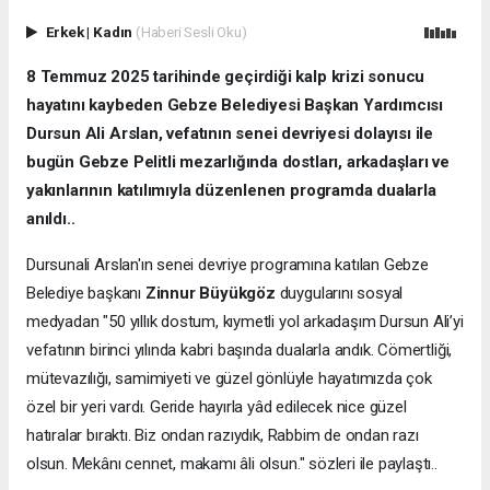
Erkek
|
Kadın
(Haberi Sesli Oku)
8 Temmuz 2025 tarihinde geçirdiği kalp krizi sonucu
hayatını kaybeden Gebze Belediyesi Başkan Yardımcısı
Dursun Ali Arslan, vefatının senei devriyesi dolayısı ile
bugün Gebze Pelitli mezarlığında dostları, arkadaşları ve
yakınlarının katılımıyla düzenlenen programda dualarla
anıldı..
Dursunali Arslan'ın senei devriye programına katılan Gebze
Belediye başkanı
Zinnur Büyükgöz
duygularını sosyal
medyadan "50 yıllık dostum, kıymetli yol arkadaşım Dursun Ali’yi
vefatının birinci yılında kabri başında dualarla andık. Cömertliği,
mütevazılığı, samimiyeti ve güzel gönlüyle hayatımızda çok
özel bir yeri vardı. Geride hayırla yâd edilecek nice güzel
hatıralar bıraktı. Biz ondan razıydık, Rabbim de ondan razı
olsun. Mekânı cennet, makamı âli olsun." sözleri ile paylaştı..