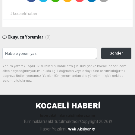
#kocaeli haber
Okuyucu Yorumları
(0)
Gönder
Yorum yazarak Topluluk Kuralları’nı kabul etmiş bulunuyor ve kocaelihaberi.com
sitesine yaptığınız yorumunuzla ilgili doğrudan veya dolaylı tüm sorumluluğu tek
başınıza üstleniyorsunuz. Yazılan tüm yorumlardan site yönetimi hiçbir şekilde
sorumlu tutulamaz.
haber paketi
haber scripti
haber yazılımı
Tüm hakları saklı tutulmaktadır.Copyright 2026©
Haber Yazılımı:
Web Aksiyon ®