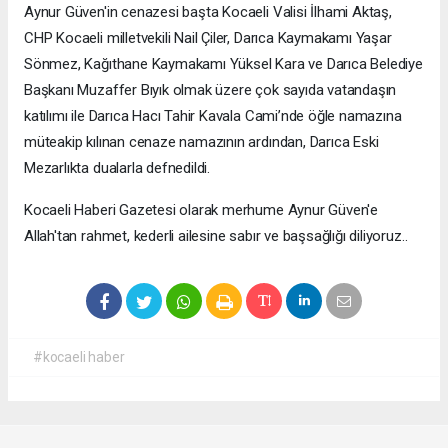
Aynur Güven'in cenazesi başta Kocaeli Valisi İlhami Aktaş,
CHP Kocaeli milletvekili Nail Çiler, Darıca Kaymakamı Yaşar
Sönmez, Kağıthane Kaymakamı Yüksel Kara ve Darıca Belediye
Başkanı Muzaffer Bıyık olmak üzere çok sayıda vatandaşın
katılımı ile Darıca Hacı Tahir Kavala Cami’nde öğle namazına
müteakip kılınan cenaze namazının ardından, Darıca Eski
Mezarlıkta dualarla defnedildi.
Kocaeli Haberi Gazetesi olarak merhume Aynur Güven'e
Allah'tan rahmet, kederli ailesine sabır ve başsağlığı diliyoruz..
#kocaeli haber