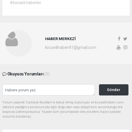
#kocaeli haberler
HABER MERKEZİ
kocaelihaberi41@gmail.com
Okuyucu Yorumları
(0)
Gönder
Yorum yazarak Topluluk Kuralları’nı kabul etmiş bulunuyor ve kocaelihaberi.com
sitesine yaptığınız yorumunuzla ilgili doğrudan veya dolaylı tüm sorumluluğu tek
başınıza üstleniyorsunuz. Yazılan tüm yorumlardan site yönetimi hiçbir şekilde
sorumlu tutulamaz.