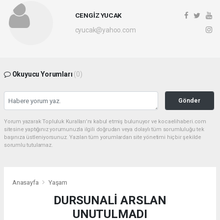
CENGİZ YUCAK
cyucak@yahoo.com
Okuyucu Yorumları
(0)
Gönder
Yorum yazarak Topluluk Kuralları’nı kabul etmiş bulunuyor ve kocaelihaberi.com
sitesine yaptığınız yorumunuzla ilgili doğrudan veya dolaylı tüm sorumluluğu tek
başınıza üstleniyorsunuz. Yazılan tüm yorumlardan site yönetimi hiçbir şekilde
sorumlu tutulamaz.
Anasayfa
Yaşam
DURSUNALİ ARSLAN
UNUTULMADI