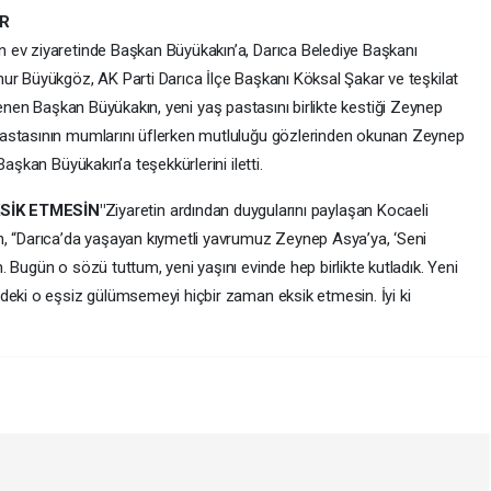
ER
 ev ziyaretinde Başkan Büyükakın’a, Darıca Belediye Başkanı
ur Büyükgöz, AK Parti Darıca İlçe Başkanı Köksal Şakar ve teşkilat
lgilenen Başkan Büyükakın, yeni yaş pastasını birlikte kestiği Zeynep
pastasının mumlarını üflerken mutluluğu gözlerinden okunan Zeynep
aşkan Büyükakın’a teşekkürlerini iletti.
SİK ETMESİN"
Ziyaretin ardından duygularını paylaşan Kocaeli
n, “Darıca’da yaşayan kıymetli yavrumuz Zeynep Asya’ya, ‘Seni
 Bugün o sözü tuttum, yeni yaşını evinde hep birlikte kutladık. Yeni
deki o eşsiz gülümsemeyi hiçbir zaman eksik etmesin. İyi ki