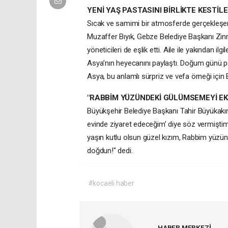
YENİ YAŞ PASTASINI BİRLİKTE KESTİL
Sıcak ve samimi bir atmosferde gerçekleşen
Muzaffer Bıyık, Gebze Belediye Başkanı Zinn
yöneticileri de eşlik etti. Aile ile yakından i
Asya’nın heyecanını paylaştı. Doğum günü 
Asya, bu anlamlı sürpriz ve vefa örneği için B
"RABBİM YÜZÜNDEKİ GÜLÜMSEMEYİ EK
Büyükşehir Belediye Başkanı Tahir Büyükakı
evinde ziyaret edeceğim’ diye söz vermiştim.
yaşın kutlu olsun güzel kızım, Rabbim yüzün
doğdun!" dedi.
#kocaeli haber
HABER MERKEZİ