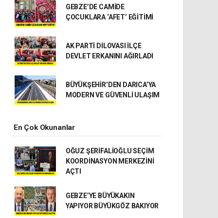
GEBZE’DE CAMİDE
ÇOCUKLARA ‘AFET’ EĞİTİMİ
AK PARTİ DİLOVASI İLÇE
DEVLET ERKANINI AĞIRLADI
BÜYÜKŞEHİR’DEN DARICA’YA
MODERN VE GÜVENLİ ULAŞIM
En Çok Okunanlar
OĞUZ ŞERİFALİOĞLU SEÇİM
KOORDİNASYON MERKEZİNİ
AÇTI
GEBZE’YE BÜYÜKAKIN
YAPIYOR BÜYÜKGÖZ BAKIYOR