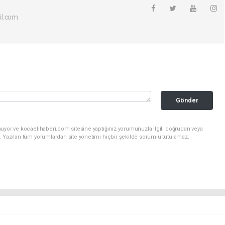
il.com
Gönder
nuyor ve kocaelihaberi.com sitesine yaptığınız yorumunuzla ilgili doğrudan veya
. Yazılan tüm yorumlardan site yönetimi hiçbir şekilde sorumlu tutulamaz.