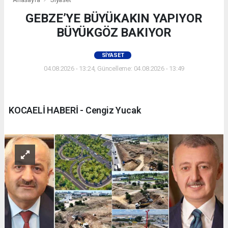
GEBZE’YE BÜYÜKAKIN YAPIYOR
BÜYÜKGÖZ BAKIYOR
SIYASET
04.08.2026 - 13:24, Güncelleme: 04.08.2026 - 13:49
KOCAELİ HABERİ - Cengiz Yucak