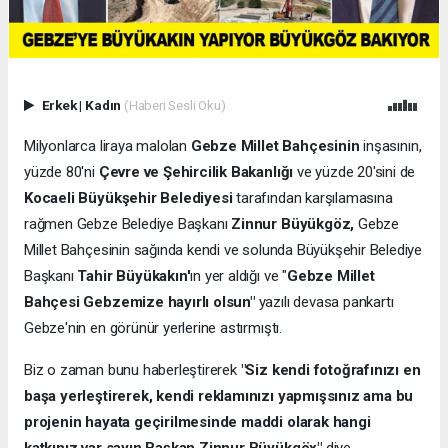
Erkek
|
Kadın
(Haberi Sesli Oku)
Milyonlarca liraya malolan
Gebze Millet Bahçesinin
inşasının,
yüzde 80'ni
Çevre ve Şehircilik Bakanlığı
ve yüzde 20'sini de
Kocaeli Büyükşehir Belediyesi
tarafından karşılamasına
rağmen Gebze Belediye Başkanı
Zinnur Büyükgöz,
Gebze
Millet Bahçesinin sağında kendi ve solunda Büyükşehir Belediye
Başkanı
Tahir Büyükakın'
ın yer aldığı ve "
Gebze Millet
Bahçesi Gebzemize hayırlı olsun"
yazılı devasa pankartı
Gebze'nin en görünür yerlerine astırmıştı.
Biz o zaman bunu haberleştirerek
"Siz kendi fotoğrafınızı en
başa yerleştirerek, kendi reklamınızı yapmışsınız ama bu
projenin hayata geçirilmesinde maddi olarak hangi