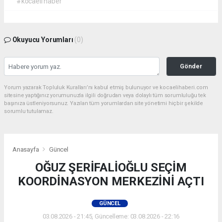
#kocaeli haber
Okuyucu Yorumları
(0)
Gönder
Yorum yazarak Topluluk Kuralları’nı kabul etmiş bulunuyor ve kocaelihaberi.com
sitesine yaptığınız yorumunuzla ilgili doğrudan veya dolaylı tüm sorumluluğu tek
başınıza üstleniyorsunuz. Yazılan tüm yorumlardan site yönetimi hiçbir şekilde
sorumlu tutulamaz.
Anasayfa
Güncel
OĞUZ ŞERİFALİOĞLU SEÇİM
KOORDİNASYON MERKEZİNİ AÇTI
GÜNCEL
03.08.2026 - 21:45, Güncelleme: 03.08.2026 - 22:16