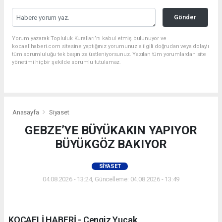
Gönder
Yorum yazarak Topluluk Kuralları’nı kabul etmiş bulunuyor ve
kocaelihaberi.com sitesine yaptığınız yorumunuzla ilgili doğrudan veya dolaylı
tüm sorumluluğu tek başınıza üstleniyorsunuz. Yazılan tüm yorumlardan site
yönetimi hiçbir şekilde sorumlu tutulamaz.
Anasayfa
Siyaset
GEBZE’YE BÜYÜKAKIN YAPIYOR
BÜYÜKGÖZ BAKIYOR
SIYASET
04.08.2026 - 13:24, Güncelleme: 04.08.2026 - 13:49
KOCAELİ HABERİ - Cengiz Yucak