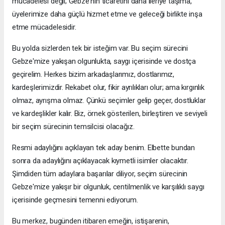
mücadelesi değil; Gebze'nin ticaretini daha ileriye taşıma,
üyelerimize daha güçlü hizmet etme ve geleceği birlikte inşa
etme mücadelesidir.
Bu yolda sizlerden tek bir isteğim var. Bu seçim sürecini
Gebze'mize yakışan olgunlukta, saygı içerisinde ve dostça
geçirelim. Herkes bizim arkadaşlarımız, dostlarımız,
kardeşlerimizdir. Rekabet olur, fikir ayrılıkları olur; ama kırgınlık
olmaz, ayrışma olmaz. Çünkü seçimler gelip geçer, dostluklar
ve kardeşlikler kalır. Biz, örnek gösterilen, birleştiren ve seviyeli
bir seçim sürecinin temsilcisi olacağız.
Resmi adaylığını açıklayan tek aday benim. Elbette bundan
sonra da adaylığını açıklayacak kıymetli isimler olacaktır.
Şimdiden tüm adaylara başarılar diliyor, seçim sürecinin
Gebze'mize yakışır bir olgunluk, centilmenlik ve karşılıklı saygı
içerisinde geçmesini temenni ediyorum.
Bu merkez, bugünden itibaren emeğin, istişarenin,