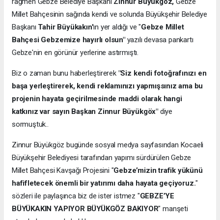
rağmen Gebze Belediye Başkanı
Zinnur Büyükgöz,
Gebze
Millet Bahçesinin sağında kendi ve solunda Büyükşehir Belediye
Başkanı
Tahir Büyükakın'
ın yer aldığı ve "
Gebze Millet
Bahçesi Gebzemize hayırlı olsun"
yazılı devasa pankartı
Gebze'nin en görünür yerlerine astırmıştı.
Biz o zaman bunu haberleştirerek
"Siz kendi fotoğrafınızı en
başa yerleştirerek, kendi reklamınızı yapmışsınız ama bu
projenin hayata geçirilmesinde maddi olarak hangi
katkınız var sayın Başkan Zinnur Büyükgöx"
diye
sormuştuk..
Zinnur Büyükgöz bugünde sosyal medya sayfasından Kocaeli
Büyükşehir Belediyesi tarafından yapımı sürdürülen Gebze
Millet Bahçesi Kavşağı Projesini "
Gebze’mizin trafik yükünü
hafifletecek önemli bir yatırımı daha hayata geçiyoruz.
"
sözleri ile paylaşınca biz de ister istmez "
GEBZE’YE
BÜYÜKAKIN YAPIYOR BÜYÜKGÖZ BAKIYOR
" manşeti