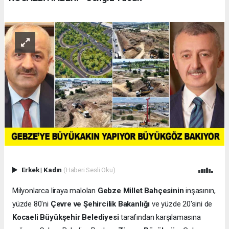
Erkek
|
Kadın
(Haberi Sesli Oku)
Milyonlarca liraya malolan
Gebze Millet Bahçesinin
inşasının,
yüzde 80'ni
Çevre ve Şehircilik Bakanlığı
ve yüzde 20'sini de
Kocaeli Büyükşehir Belediyesi
tarafından karşılamasına