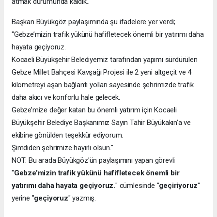
atmak durumunda kaldık..
Başkan Büyükgöz paylaşımında şu ifadelere yer verdi;
"Gebze’mizin trafik yükünü hafifletecek önemli bir yatırımı daha
hayata geçiyoruz.
Kocaeli Büyükşehir Belediyemiz tarafından yapımı sürdürülen
Gebze Millet Bahçesi Kavşağı Projesi ile 2 yeni altgeçit ve 4
kilometreyi aşan bağlantı yolları sayesinde şehrimizde trafik
daha akıcı ve konforlu hale gelecek.
Gebze’mize değer katan bu önemli yatırım için Kocaeli
Büyükşehir Belediye Başkanımız Sayın Tahir Büyükakın’a ve
ekibine gönülden teşekkür ediyorum.
Şimdiden şehrimize hayırlı olsun."
NOT: Bu arada Büyükgöz'ün paylaşımını yapan görevli
"
Gebze’mizin trafik yükünü hafifletecek önemli bir
yatırımı daha hayata geçiyoruz.
" cümlesinde "
geçiriyoruz
"
yerine "
geçiyoruz
" yazmış.