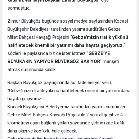
katkınız var sayın Başkan Zinnur Büyükgöx"
diye
sormuştuk..
Zinnur Büyükgöz bugünde sosyal medya sayfasından Kocaeli
Büyükşehir Belediyesi tarafından yapımı sürdürülen Gebze
Millet Bahçesi Kavşağı Projesini "
Gebze’mizin trafik yükünü
hafifletecek önemli bir yatırımı daha hayata geçiyoruz.
"
sözleri ile paylaşınca biz de ister istmez "
GEBZE’YE
BÜYÜKAKIN YAPIYOR BÜYÜKGÖZ BAKIYOR
" manşeti
atmak durumunda kaldık..
Başkan Büyükgöz paylaşımında şu ifadelere yer verdi;
"Gebze’mizin trafik yükünü hafifletecek önemli bir yatırımı daha
hayata geçiyoruz.
Kocaeli Büyükşehir Belediyemiz tarafından yapımı sürdürülen
Gebze Millet Bahçesi Kavşağı Projesi ile 2 yeni altgeçit ve 4
kilometreyi aşan bağlantı yolları sayesinde şehrimizde trafik
daha akıcı ve konforlu hale gelecek.