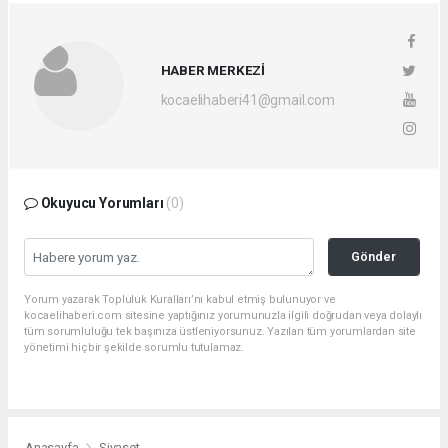
HABER MERKEZİ
kocaelihaberi41@gmail.com
Okuyucu Yorumları
(0)
Gönder
Yorum yazarak Topluluk Kuralları’nı kabul etmiş bulunuyor ve
kocaelihaberi.com sitesine yaptığınız yorumunuzla ilgili doğrudan veya dolaylı
tüm sorumluluğu tek başınıza üstleniyorsunuz. Yazılan tüm yorumlardan site
yönetimi hiçbir şekilde sorumlu tutulamaz.
Anasayfa
Siyaset