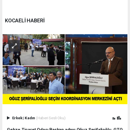
KOCAELİ HABERİ
Erkek
|
Kadın
(Haberi Sesli Oku)
Gebze Ticaret Odası Başkan adayı Oğuz Şerifalioğlu, GTO