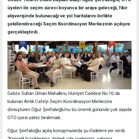
üyeleri ile seçim süreci boyunca bir araya geleceği, fikir
alışverişinde bulunacağı ve yol haritalarını birlikte
şekillendireceği Seçim Koordinasyon Merkezinin açılışını
gerçekleştirdi..
Gebze Sultan Orhan Mahallesi, Hürriyet Caddesi No:16,’da
bulunan Antik Cafe’yi Seçim Koordinasyon Merkezine
dönüştüren Oğuz Şerifalioğlu’nu bu önemli gününde çok sayıda
GTO üyesi yalnız bırakmadı..
Oğuz Şerifalioğlu açılış konuşmasında şu ifadelere yer verdi;
“Kıymetli büyüklerimiz, değerli oda üyelerimiz, çalışma