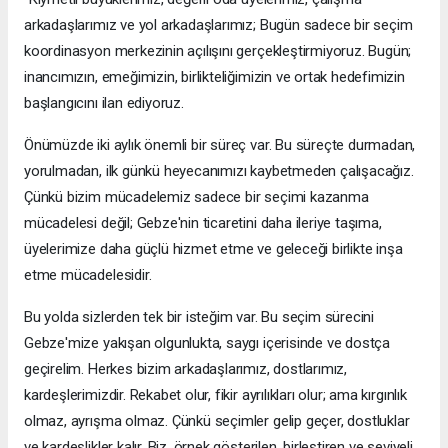
arkadaşlarımız ve yol arkadaşlarımız; Bugün sadece bir seçim
koordinasyon merkezinin açılışını gerçekleştirmiyoruz. Bugün;
inancımızın, emeğimizin, birlikteliğimizin ve ortak hedefimizin
başlangıcını ilan ediyoruz.
Önümüzde iki aylık önemli bir süreç var. Bu süreçte durmadan,
yorulmadan, ilk günkü heyecanımızı kaybetmeden çalışacağız.
Çünkü bizim mücadelemiz sadece bir seçimi kazanma
mücadelesi değil; Gebze'nin ticaretini daha ileriye taşıma,
üyelerimize daha güçlü hizmet etme ve geleceği birlikte inşa
etme mücadelesidir.
Bu yolda sizlerden tek bir isteğim var. Bu seçim sürecini
Gebze'mize yakışan olgunlukta, saygı içerisinde ve dostça
geçirelim. Herkes bizim arkadaşlarımız, dostlarımız,
kardeşlerimizdir. Rekabet olur, fikir ayrılıkları olur; ama kırgınlık
olmaz, ayrışma olmaz. Çünkü seçimler gelip geçer, dostluklar
ve kardeşlikler kalır. Biz, örnek gösterilen, birleştiren ve seviyeli