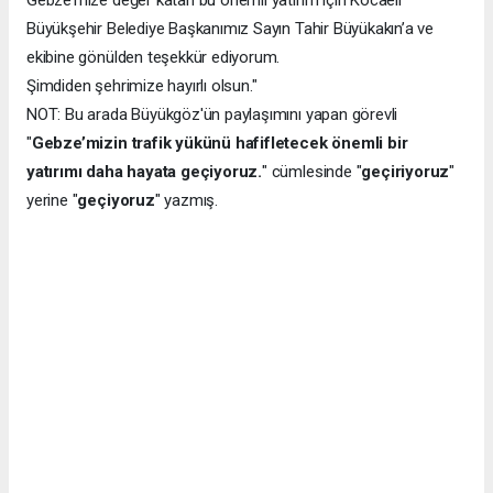
Gebze’mize değer katan bu önemli yatırım için Kocaeli
Büyükşehir Belediye Başkanımız Sayın Tahir Büyükakın’a ve
ekibine gönülden teşekkür ediyorum.
Şimdiden şehrimize hayırlı olsun."
NOT: Bu arada Büyükgöz'ün paylaşımını yapan görevli
"
Gebze’mizin trafik yükünü hafifletecek önemli bir
yatırımı daha hayata geçiyoruz.
" cümlesinde "
geçiriyoruz
"
yerine "
geçiyoruz
" yazmış.