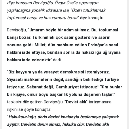
diye konuşan Dervişoğlu, Özgür Özel'e operasyon
yapılacağına yönelik iddialara ise, "Özel'i tutuklatmak
toplumsal barışı ve huzurumuzu bozar
" diye konuştu.
Dervişoğlu, "
Umarım böyle bir adım atılmaz. Bu, toplumsal
barışı bozar. Türk milleti çok sabır gösterdi ve sabrın
sonuna geldi. Millet, dün mahkum edilen Erdoğan'a nasıl
hakkını iade ettiyse, bundan sonra da haksızlığa uğrayana
hakkını iade edecektir
" dedi.
"
Biz kayyum ya da vesayet demokrasisi istemiyoruz.
Siyaseti mahkemelerin değil, sandığın belirlediği Türkiye
istiyoruz. Saltanat değil, Cumhuriyet istiyoruz! Tüm bunlar
bir kişiye, ömür boyu başkanlık yoluna döşenen taşlar
."
tepkisini dile getiren Dervişoğlu, "
Devlet aklı
" tartışmasına
ilişkin ise şöyle konuştu:
"
Hukuksuzluğu, derin devlet imalarıyla beslemeye çalışmak
ayıptır. Devletin derini olmaz, hukuku olur. Devletin aklı