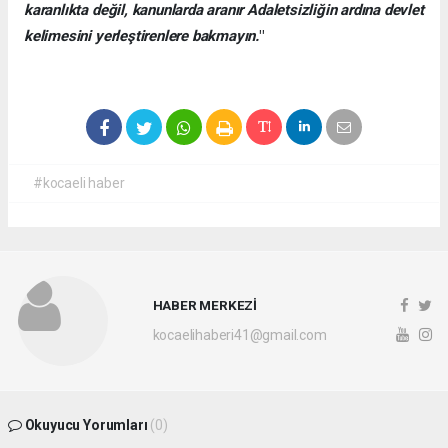
karanlıkta değil, kanunlarda aranır Adaletsizliğin ardına devlet
kelimesini yerleştirenlere bakmayın.
"
#kocaeli haber
HABER MERKEZİ
kocaelihaberi41@gmail.com
Okuyucu Yorumları
(0)