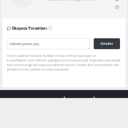
Okuyucu Yorumları
(0)
Gönder
Yorum yazarak Topluluk Kuralları’nı kabul etmiş bulunuyor ve
kocaelihaberi.com sitesine yaptığınız yorumunuzla ilgili doğrudan veya dolaylı
tüm sorumluluğu tek başınıza üstleniyorsunuz. Yazılan tüm yorumlardan site
yönetimi hiçbir şekilde sorumlu tutulamaz.
haber paketi
haber scripti
haber yazılımı
Tüm hakları saklı tutulmaktadır.Copyright 2026©
Haber Yazılımı:
Web Aksiyon ®