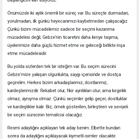
başlangıcını ilan ediyoruz.
Önümüzde iki aylık önemli bir süreç var. Bu süreçte durmadan,
yorulmadan, ilk günkü heyecanımızı kaybetmeden çalışacağız.
Çünkü bizim mücadelemiz sadece bir seçimi kazanma
mücadelesi değil; Gebze'nin ticaretini daha ileriye taşıma,
üyelerimize daha güçlü hizmet etme ve geleceği birlikte inşa
etme mücadelesidir.
Bu yolda sizlerden tek bir isteğim var. Bu seçim sürecini
Gebze'mize yakışan olgunlukta, saygı içerisinde ve dostça
geçirelim. Herkes bizim arkadaşlarımız, dostlarımız,
kardeşlerimizdir. Rekabet olur, fikir ayrılıkları olur; ama kırgınlık
olmaz, ayrışma olmaz. Çünkü seçimler gelip geçer, dostluklar
ve kardeşlikler kalır. Biz, örnek gösterilen, birleştiren ve seviyeli
bir seçim sürecinin temsilcisi olacağız.
Resmi adaylığını açıklayan tek aday benim. Elbette bundan
sonra da adaylığını açıklayacak kıymetli isimler olacaktır.