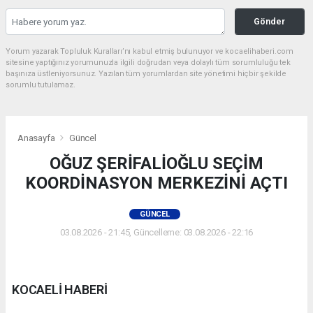
Gönder
Yorum yazarak Topluluk Kuralları’nı kabul etmiş bulunuyor ve kocaelihaberi.com
sitesine yaptığınız yorumunuzla ilgili doğrudan veya dolaylı tüm sorumluluğu tek
başınıza üstleniyorsunuz. Yazılan tüm yorumlardan site yönetimi hiçbir şekilde
sorumlu tutulamaz.
Anasayfa
Güncel
OĞUZ ŞERİFALİOĞLU SEÇİM
KOORDİNASYON MERKEZİNİ AÇTI
GÜNCEL
03.08.2026 - 21:45, Güncelleme: 03.08.2026 - 22:16
KOCAELİ HABERİ