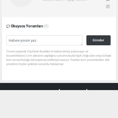
Okuyucu Yorumları
(0)
Gönder
Yorum yazarak Topluluk Kuralları’nı kabul etmiş bulunuyor ve
kocaelihaberi.com sitesine yaptığınız yorumunuzla ilgili doğrudan veya dolaylı
tüm sorumluluğu tek başınıza üstleniyorsunuz. Yazılan tüm yorumlardan site
yönetimi hiçbir şekilde sorumlu tutulamaz.
haber paketi
haber scripti
haber yazılımı
Tüm hakları saklı tutulmaktadır.Copyright 2026©
Haber Yazılımı:
Web Aksiyon ®