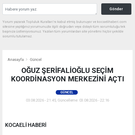
Gönder
Yorum yazarak Topluluk Kuralları’nı kabul etmiş bulunuyor ve kocaelihaberi.com
sitesine yaptığınız yorumunuzla ilgili doğrudan veya dolaylı tüm sorumluluğu tek
başınıza üstleniyorsunuz. Yazılan tüm yorumlardan site yönetimi hiçbir şekilde
sorumlu tutulamaz.
Anasayfa
Güncel
OĞUZ ŞERİFALİOĞLU SEÇİM
KOORDİNASYON MERKEZİNİ AÇTI
GÜNCEL
03.08.2026 - 21:45, Güncelleme: 03.08.2026 - 22:16
KOCAELİ HABERİ