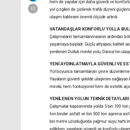
hem de yayalar için daha güvenli ve konforlu
yol çizgileri de çizilerek trafik düzeni güçle
ulaşım kalitesini önemli ölçüde artırdı.
VATANDAŞLAR KONFORLU YOLLA BUL
Çalışmaların tamamlanmasının ardından bölge 
yaşamaya başladı. Güçlü altyapısı, kaliteli 
yenilenen Dutluk mevkii yolu, Darıca’nın ula
YENİ AYDINLATMAYLA GÜVENLİ VE ES
Yol boyunca tamamlanan çevre düzenlemeleri
Yayaların güvenli şekilde ulaşımını sağlayan
mevkii, hem fonksiyonel hem de estetik aç
YENİLENEN YOLUN TEKNİK DETAYLARI
Çalışmalar kapsamında yolda 5 bin 100 ton p
ton binder asfalt ve bin 500 ton aşınma asfal
bin metre uzunluğunda yağmur suyu hattı im
edilirken, yayaların güvenli ve konforlu ulaşı