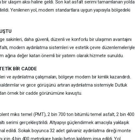
 bir ulaşım aksı haline geldi. Son kat asfalt serimi tamamlanan yolda
ndirildi. Yenilenen yol, modern standartlara uygun yapısıyla bölgedeki
UŞTU
sakinleri, daha güvenli, düzenli ve konforlu bir ulaşımın avantajını
asfaltı, modern aydınlatma sistemleri ve estetik çevre düzenlemeleriyle
şım ağına değer katan önemli bir yatırım olarak hizmete sunuldu.
TETİK BİR CADDE
 ve aydınlatma çalışmaları, bölgeye modern bir kimlik kazandırdı.
 kaldırımlar ve gece görüşünü artıran aydınlatma sistemiyle Dutluk
ıdan örnek bir cadde görünümüne kavuştu.
lent miks temel (PMT), 2 bin 700 ton bitümlü temel asfalt, 2 bin 400
tı serimi gerçekleştirildi. Altyapıyı güçlendirmek amacıyla yaklaşık
al edildi. Sokak boyunca 32 adet galvaniz aydınlatma direği monte
mı için 4 bin 400 metrekare baskı beton kaldırım inşa edildi. Yol