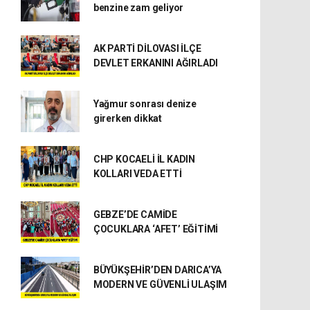
benzine zam geliyor
AK PARTİ DİLOVASI İLÇE
DEVLET ERKANINI AĞIRLADI
Yağmur sonrası denize
girerken dikkat
CHP KOCAELİ İL KADIN
KOLLARI VEDA ETTİ
GEBZE’DE CAMİDE
ÇOCUKLARA ‘AFET’ EĞİTİMİ
BÜYÜKŞEHİR’DEN DARICA’YA
MODERN VE GÜVENLİ ULAŞIM