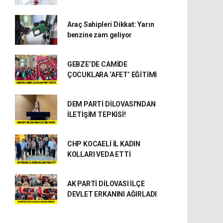
Araç Sahipleri Dikkat: Yarın
benzine zam geliyor
GEBZE’DE CAMİDE
ÇOCUKLARA ‘AFET’ EĞİTİMİ
DEM PARTİ DİLOVASI'NDAN
İLETİŞİM TEPKİSİ!
CHP KOCAELİ İL KADIN
KOLLARI VEDA ETTİ
AK PARTİ DİLOVASI İLÇE
DEVLET ERKANINI AĞIRLADI