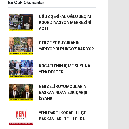
En Çok Okunanlar
OĞUZ ŞERİFALİOĞLU SEÇİM
KOORDİNASYON MERKEZİNİ
AÇTI
GEBZE’YE BÜYÜKAKIN
YAPIYOR BÜYÜKGÖZ BAKIYOR
KOCAELİ’NİN İÇME SUYUNA
YENİ DESTEK
GEBZELİ KUYUMCULARIN
BAŞKANINDAN ESKİÇARŞI
İSYANI!
YENİ PARTİ KOCAELİ İLÇE
BAŞKANLARI BELLİ OLDU