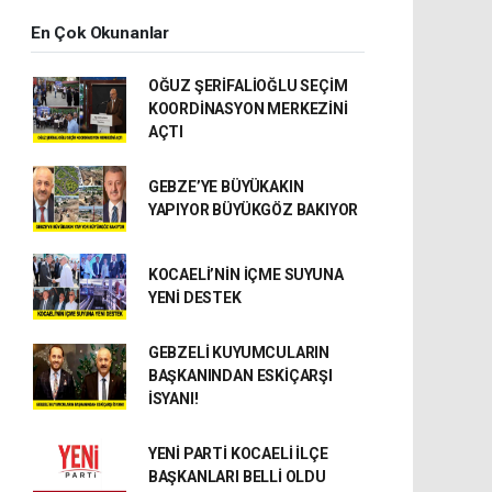
En Çok Okunanlar
OĞUZ ŞERİFALİOĞLU SEÇİM
KOORDİNASYON MERKEZİNİ
AÇTI
GEBZE’YE BÜYÜKAKIN
YAPIYOR BÜYÜKGÖZ BAKIYOR
KOCAELİ’NİN İÇME SUYUNA
YENİ DESTEK
GEBZELİ KUYUMCULARIN
BAŞKANINDAN ESKİÇARŞI
İSYANI!
YENİ PARTİ KOCAELİ İLÇE
BAŞKANLARI BELLİ OLDU