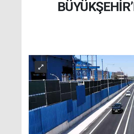
BÜYÜKŞEHİR’