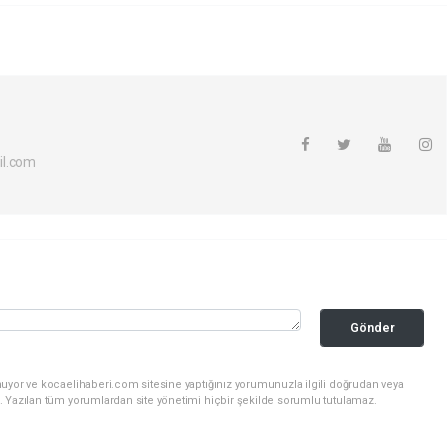
il.com
Gönder
nuyor ve kocaelihaberi.com sitesine yaptığınız yorumunuzla ilgili doğrudan veya
. Yazılan tüm yorumlardan site yönetimi hiçbir şekilde sorumlu tutulamaz.