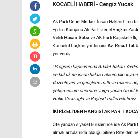
KOCAELİ HABERİ - Cengiz Yucak
Ak Parti Genel Merkez İnsan Hakları birim b
Eğitim Kampına Ak Parti Genel Başkan Yard
Vekili
Hasan Soba
ve AK Parti Başiskele İl
Kocaeli il başkan yardımcısı
Av. Resul Tat
b
yer verdi;
"
Program kapsamında Adalet Bakan Yardımcım
ve hukuk ile insan hakları alanındaki kıyme
düzenleyen ve gençlerin milli ve manevi değ
yetişmesinin önemine vurgu yapan Genel Ba
Hulki Cevizoğlu ve Bayburt milletvekilimiz 
İKİ RİZELİ’DEN HANGİSİ AK PARTİ KOC
Öte yandan siyaset kulislerinde ise Ak Parti 
almak arzularında olduğu bilinen Rize'den h