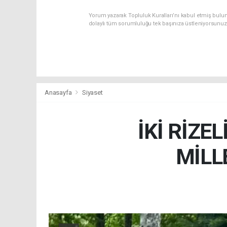
Yorum yazarak Topluluk Kuralları’nı kabul etmiş bulu
dolaylı tüm sorumluluğu tek başınıza üstleniyorsunuz
Anasayfa
Siyaset
İKİ RİZE
MİLL