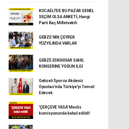
KOCAELİ'DE BU PAZAR GENEL
SEÇİM OLSA ANKETİ; Hangi
Parti Kaç Milletvekili
GEBZE’NİN ÇEYREK
YÜZYILINDA VARLAR
GEBZE ESKİHİSAR SAHİL
KONSERİNE YOĞUN İLGİ
Gebzeli Sporcu Akdeniz
Oyunları'nda Türkiye'yi Temsil
Edecek
'ÇERÇEVE YASA' Meclis
komisyonunda kabul edildi!