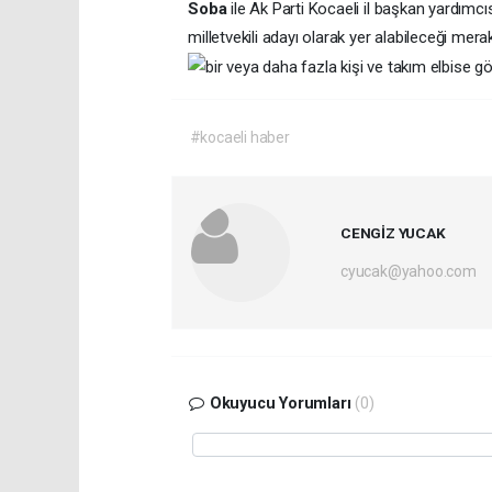
Soba
ile Ak Parti Kocaeli il başkan yardımcı
milletvekili adayı olarak yer alabileceği merak 
#kocaeli haber
CENGİZ YUCAK
cyucak@yahoo.com
Okuyucu Yorumları
(0)