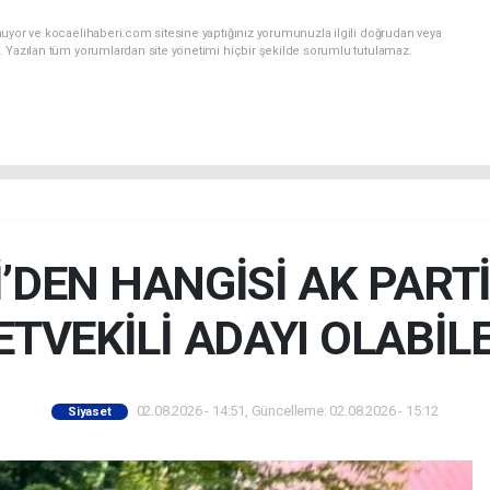
nuyor ve kocaelihaberi.com sitesine yaptığınız yorumunuzla ilgili doğrudan veya
. Yazılan tüm yorumlardan site yönetimi hiçbir şekilde sorumlu tutulamaz.
Lİ’DEN HANGİSİ AK PART
ETVEKİLİ ADAYI OLABİL
02.08.2026 - 14:51, Güncelleme: 02.08.2026 - 15:12
Siyaset