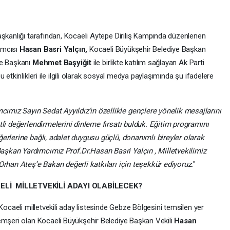
aşkanlığı tarafından, Kocaeli Aytepe Diriliş Kampında düzenlenen
ımcısı
Hasan Basri Yalçın,
Kocaeli Büyükşehir Belediye Başkan
çe Başkanı
Mehmet Başyiğit
ile birlikte katılım sağlayan Ak Parti
u etkinlikleri ile ilgili olarak sosyal medya paylaşımında şu ifadelere
ız Sayın Sedat Ayyıldız’ın özellikle gençlere yönelik mesajlarını
tli değerlendirmelerini dinleme fırsatı bulduk. Eğitim programını
erlerine bağlı, adalet duygusu güçlü, donanımlı bireyler olarak
şkan Yardımcımız Prof.Dr.Hasan Basri Yalçın , Milletvekilimiz
Orhan Ateş’e Bakan değerli katkıları için teşekkür ediyoruz.
"
AELİ MİLLETVEKİLİ ADAYI OLABİLECEK?
Kocaeli milletvekili aday listesinde Gebze Bölgesini temsilen yer
emşeri olan Kocaeli Büyükşehir Belediye Başkan Vekili
Hasan