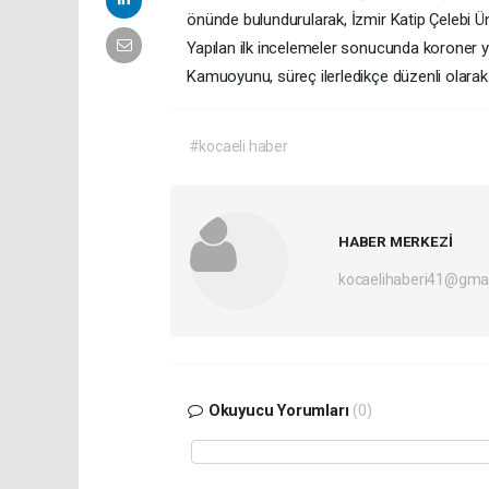
önünde bulundurularak, İzmir Katip Çelebi Ün
Yapılan ilk incelemeler sonucunda koroner yo
Kamuoyunu, süreç ilerledikçe düzenli olarak 
#kocaeli haber
HABER MERKEZİ
kocaelihaberi41@gma
Okuyucu Yorumları
(0)