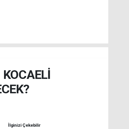
İ KOCAELİ
ECEK?
İlginizi Çekebilir