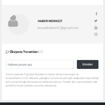
HABER MERKEZİ
kocaelihaberi41@gmail.com
Okuyucu Yorumları
(0)
Gönder
Yorum yazarak Topluluk Kuralları’nı kabul etmiş bulunuyor ve
kocaelihaberi.com sitesine yaptığınız yorumunuzla ilgili doğrudan veya dolaylı
tüm sorumluluğu tek başınıza üstleniyorsunuz. Yazılan tüm yorumlardan site
yönetimi hiçbir şekilde sorumlu tutulamaz.