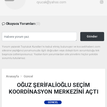
cyucak@yahoo.com
Okuyucu Yorumları
(0)
Gönder
Yorum yazarak Topluluk Kuralları’nı kabul etmiş bulunuyor ve kocaelihaberi.com
sitesine yaptığınız yorumunuzla ilgili doğrudan veya dolaylı tüm sorumluluğu tek
başınıza üstleniyorsunuz. Yazılan tüm yorumlardan site yönetimi hiçbir şekilde
sorumlu tutulamaz.
Anasayfa
Güncel
OĞUZ ŞERİFALİOĞLU SEÇİM
KOORDİNASYON MERKEZİNİ AÇTI
GÜNCEL