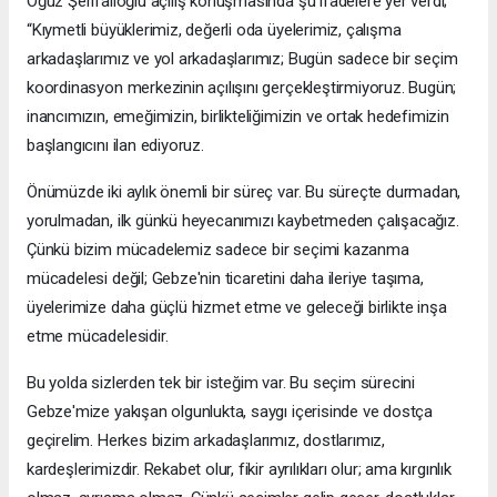
Oğuz Şerifalioğlu açılış konuşmasında şu ifadelere yer verdi;
“Kıymetli büyüklerimiz, değerli oda üyelerimiz, çalışma
arkadaşlarımız ve yol arkadaşlarımız; Bugün sadece bir seçim
koordinasyon merkezinin açılışını gerçekleştirmiyoruz. Bugün;
inancımızın, emeğimizin, birlikteliğimizin ve ortak hedefimizin
başlangıcını ilan ediyoruz.
Önümüzde iki aylık önemli bir süreç var. Bu süreçte durmadan,
yorulmadan, ilk günkü heyecanımızı kaybetmeden çalışacağız.
Çünkü bizim mücadelemiz sadece bir seçimi kazanma
mücadelesi değil; Gebze'nin ticaretini daha ileriye taşıma,
üyelerimize daha güçlü hizmet etme ve geleceği birlikte inşa
etme mücadelesidir.
Bu yolda sizlerden tek bir isteğim var. Bu seçim sürecini
Gebze'mize yakışan olgunlukta, saygı içerisinde ve dostça
geçirelim. Herkes bizim arkadaşlarımız, dostlarımız,
kardeşlerimizdir. Rekabet olur, fikir ayrılıkları olur; ama kırgınlık