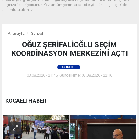
başınıza üstleniyorsunuz. Yazılan tüm yorumlardan site yönetimi hiçbir şekilde
sorumlu tutulamaz.
Anasayfa
Güncel
OĞUZ ŞERİFALİOĞLU SEÇİM
KOORDİNASYON MERKEZİNİ AÇTI
GÜNCEL
03.08.2026 - 21:45, Güncelleme: 03.08.2026 - 22:16
KOCAELİ HABERİ