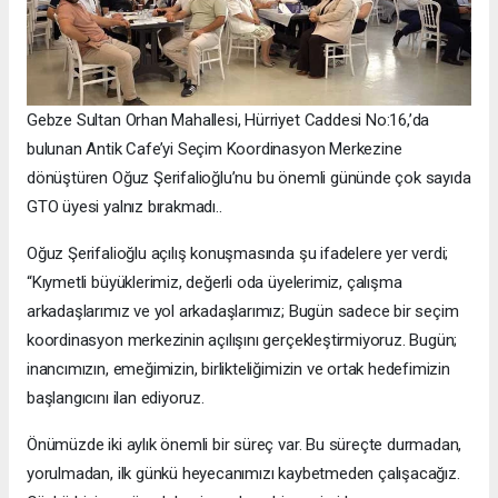
Gebze Sultan Orhan Mahallesi, Hürriyet Caddesi No:16,’da
bulunan Antik Cafe’yi Seçim Koordinasyon Merkezine
dönüştüren Oğuz Şerifalioğlu’nu bu önemli gününde çok sayıda
GTO üyesi yalnız bırakmadı..
Oğuz Şerifalioğlu açılış konuşmasında şu ifadelere yer verdi;
“Kıymetli büyüklerimiz, değerli oda üyelerimiz, çalışma
arkadaşlarımız ve yol arkadaşlarımız; Bugün sadece bir seçim
koordinasyon merkezinin açılışını gerçekleştirmiyoruz. Bugün;
inancımızın, emeğimizin, birlikteliğimizin ve ortak hedefimizin
başlangıcını ilan ediyoruz.
Önümüzde iki aylık önemli bir süreç var. Bu süreçte durmadan,
yorulmadan, ilk günkü heyecanımızı kaybetmeden çalışacağız.