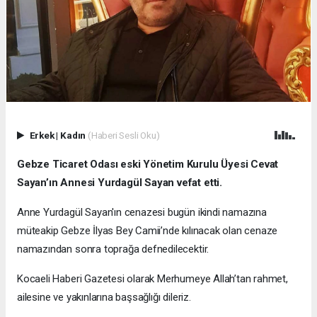
Erkek
|
Kadın
(Haberi Sesli Oku)
Gebze Ticaret Odası eski Yönetim Kurulu Üyesi Cevat
Sayan’ın Annesi Yurdagül Sayan vefat etti.
Anne Yurdagül Sayan'ın cenazesi bugün ikindi namazına
müteakip Gebze İlyas Bey Camii’nde kılınacak olan cenaze
namazından sonra toprağa defnedilecektir.
Kocaeli Haberi Gazetesi olarak Merhumeye Allah’tan rahmet,
ailesine ve yakınlarına başsağlığı dileriz.