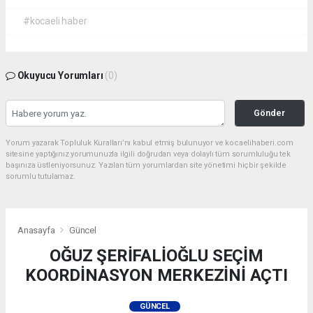
#kocaeli haber
Okuyucu Yorumları
(0)
Gönder
Yorum yazarak Topluluk Kuralları’nı kabul etmiş bulunuyor ve kocaelihaberi.com
sitesine yaptığınız yorumunuzla ilgili doğrudan veya dolaylı tüm sorumluluğu tek
başınıza üstleniyorsunuz. Yazılan tüm yorumlardan site yönetimi hiçbir şekilde
sorumlu tutulamaz.
Anasayfa
Güncel
OĞUZ ŞERİFALİOĞLU SEÇİM
KOORDİNASYON MERKEZİNİ AÇTI
GÜNCEL