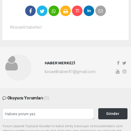
#kocaeli haberleri
HABER MERKEZİ
kocaelihaberi41@gmail.com
Okuyucu Yorumları
(0)
Gönder
Yorum yazarak Topluluk Kuralları’nı kabul etmiş bulunuyor ve kocaelihaberi.com
sitesine yaptığınız yorumunuzla ilgili doğrudan veya dolaylı tüm sorumluluğu tek