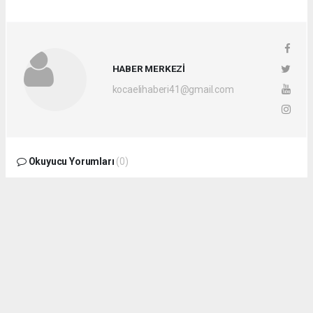
HABER MERKEZİ
kocaelihaberi41@gmail.com
Okuyucu Yorumları
(0)
Gönder
Yorum yazarak Topluluk Kuralları’nı kabul etmiş bulunuyor ve
kocaelihaberi.com sitesine yaptığınız yorumunuzla ilgili doğrudan veya dolaylı
tüm sorumluluğu tek başınıza üstleniyorsunuz. Yazılan tüm yorumlardan site
yönetimi hiçbir şekilde sorumlu tutulamaz.