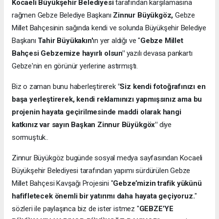
Kocaeli Büyükşehir Belediyesi
tarafından karşılamasına
rağmen Gebze Belediye Başkanı
Zinnur Büyükgöz,
Gebze
Millet Bahçesinin sağında kendi ve solunda Büyükşehir Belediye
Başkanı
Tahir Büyükakın'
ın yer aldığı ve "
Gebze Millet
Bahçesi Gebzemize hayırlı olsun"
yazılı devasa pankartı
Gebze'nin en görünür yerlerine astırmıştı.
Biz o zaman bunu haberleştirerek
"Siz kendi fotoğrafınızı en
başa yerleştirerek, kendi reklamınızı yapmışsınız ama bu
projenin hayata geçirilmesinde maddi olarak hangi
katkınız var sayın Başkan Zinnur Büyükgöx"
diye
sormuştuk..
Zinnur Büyükgöz bugünde sosyal medya sayfasından Kocaeli
Büyükşehir Belediyesi tarafından yapımı sürdürülen Gebze
Millet Bahçesi Kavşağı Projesini "
Gebze’mizin trafik yükünü
hafifletecek önemli bir yatırımı daha hayata geçiyoruz.
"
sözleri ile paylaşınca biz de ister istmez "
GEBZE’YE