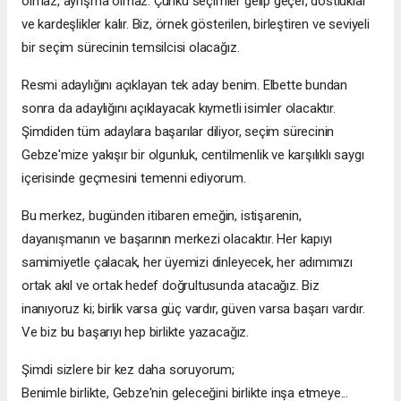
olmaz, ayrışma olmaz. Çünkü seçimler gelip geçer, dostluklar
ve kardeşlikler kalır. Biz, örnek gösterilen, birleştiren ve seviyeli
bir seçim sürecinin temsilcisi olacağız.
Resmi adaylığını açıklayan tek aday benim. Elbette bundan
sonra da adaylığını açıklayacak kıymetli isimler olacaktır.
Şimdiden tüm adaylara başarılar diliyor, seçim sürecinin
Gebze'mize yakışır bir olgunluk, centilmenlik ve karşılıklı saygı
içerisinde geçmesini temenni ediyorum.
Bu merkez, bugünden itibaren emeğin, istişarenin,
dayanışmanın ve başarının merkezi olacaktır. Her kapıyı
samimiyetle çalacak, her üyemizi dinleyecek, her adımımızı
ortak akıl ve ortak hedef doğrultusunda atacağız. Biz
inanıyoruz ki; birlik varsa güç vardır, güven varsa başarı vardır.
Ve biz bu başarıyı hep birlikte yazacağız.
Şimdi sizlere bir kez daha soruyorum;
Benimle birlikte, Gebze'nin geleceğini birlikte inşa etmeye...