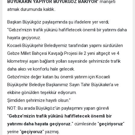
BÜYÜKAKIN YAPIYOR BÜYÜKGÖZ BAKIYOR
" manşeti
atmak durumunda kaldık..
Başkan Büyükgöz paylaşımında şu ifadelere yer verdi;
"Gebze’mizin trafik yükünü hafifletecek önemli bir yatırımı daha
hayata geçiyoruz.
Kocaeli Büyükşehir Belediyemiz tarafından yapımı sürdürülen
Gebze Millet Bahçesi Kavşağı Projesi ile 2 yeni altgeçit ve 4
kilometreyi aşan bağlantı yolları sayesinde şehrimizde trafik
daha akıcı ve konforlu hale gelecek.
Gebze’mize değer katan bu önemli yatırım için Kocaeli
Büyükşehir Belediye Başkanımız Sayın Tahir Büyükakın’a ve
ekibine gönülden teşekkür ediyorum.
Şimdiden şehrimize hayırlı olsun."
NOT: Bu arada Büyükgöz'ün paylaşımını yapan görevli
"
Gebze’mizin trafik yükünü hafifletecek önemli bir
yatırımı daha hayata geçiyoruz.
" cümlesinde "
geçiriyoruz
"
yerine "
geçiyoruz
" yazmış.