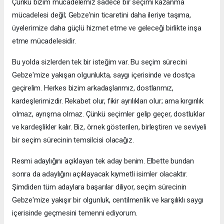
Çünkü bizim mücadelemiz sadece bir seçimi kazanma
mücadelesi değil; Gebze'nin ticaretini daha ileriye taşıma,
üyelerimize daha güçlü hizmet etme ve geleceği birlikte inşa
etme mücadelesidir.
Bu yolda sizlerden tek bir isteğim var. Bu seçim sürecini
Gebze'mize yakışan olgunlukta, saygı içerisinde ve dostça
geçirelim. Herkes bizim arkadaşlarımız, dostlarımız,
kardeşlerimizdir. Rekabet olur, fikir ayrılıkları olur; ama kırgınlık
olmaz, ayrışma olmaz. Çünkü seçimler gelip geçer, dostluklar
ve kardeşlikler kalır. Biz, örnek gösterilen, birleştiren ve seviyeli
bir seçim sürecinin temsilcisi olacağız.
Resmi adaylığını açıklayan tek aday benim. Elbette bundan
sonra da adaylığını açıklayacak kıymetli isimler olacaktır.
Şimdiden tüm adaylara başarılar diliyor, seçim sürecinin
Gebze'mize yakışır bir olgunluk, centilmenlik ve karşılıklı saygı
içerisinde geçmesini temenni ediyorum.