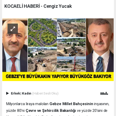
KOCAELİ HABERİ - Cengiz Yucak
Erkek
|
Kadın
(Haberi Sesli Oku)
Milyonlarca liraya malolan
Gebze Millet Bahçesinin
inşasının,
yüzde 80'ni
Çevre ve Şehircilik Bakanlığı
ve yüzde 20'sini de