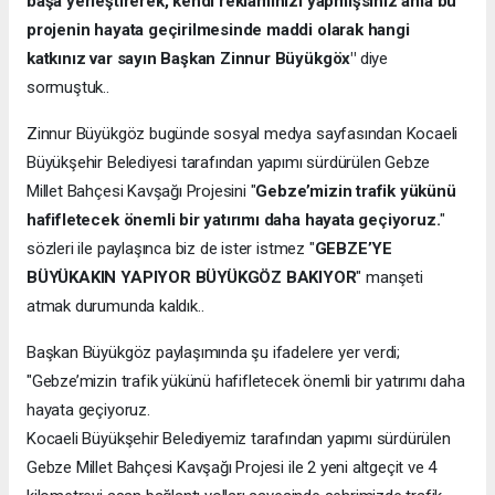
başa yerleştirerek, kendi reklamınızı yapmışsınız ama bu
projenin hayata geçirilmesinde maddi olarak hangi
katkınız var sayın Başkan Zinnur Büyükgöx"
diye
sormuştuk..
Zinnur Büyükgöz bugünde sosyal medya sayfasından Kocaeli
Büyükşehir Belediyesi tarafından yapımı sürdürülen Gebze
Millet Bahçesi Kavşağı Projesini "
Gebze’mizin trafik yükünü
hafifletecek önemli bir yatırımı daha hayata geçiyoruz.
"
sözleri ile paylaşınca biz de ister istmez "
GEBZE’YE
BÜYÜKAKIN YAPIYOR BÜYÜKGÖZ BAKIYOR
" manşeti
atmak durumunda kaldık..
Başkan Büyükgöz paylaşımında şu ifadelere yer verdi;
"Gebze’mizin trafik yükünü hafifletecek önemli bir yatırımı daha
hayata geçiyoruz.
Kocaeli Büyükşehir Belediyemiz tarafından yapımı sürdürülen
Gebze Millet Bahçesi Kavşağı Projesi ile 2 yeni altgeçit ve 4