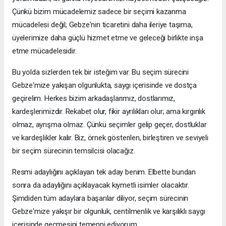
Çünkü bizim mücadelemiz sadece bir seçimi kazanma
mücadelesi değil; Gebze'nin ticaretini daha ileriye taşıma,
üyelerimize daha güçlü hizmet etme ve geleceği birlikte inşa
etme mücadelesidir.
Bu yolda sizlerden tek bir isteğim var. Bu seçim sürecini
Gebze'mize yakışan olgunlukta, saygı içerisinde ve dostça
geçirelim. Herkes bizim arkadaşlarımız, dostlarımız,
kardeşlerimizdir. Rekabet olur, fikir ayrılıkları olur; ama kırgınlık
olmaz, ayrışma olmaz. Çünkü seçimler gelip geçer, dostluklar
ve kardeşlikler kalır. Biz, örnek gösterilen, birleştiren ve seviyeli
bir seçim sürecinin temsilcisi olacağız.
Resmi adaylığını açıklayan tek aday benim. Elbette bundan
sonra da adaylığını açıklayacak kıymetli isimler olacaktır.
Şimdiden tüm adaylara başarılar diliyor, seçim sürecinin
Gebze'mize yakışır bir olgunluk, centilmenlik ve karşılıklı saygı
içerisinde geçmesini temenni ediyorum.