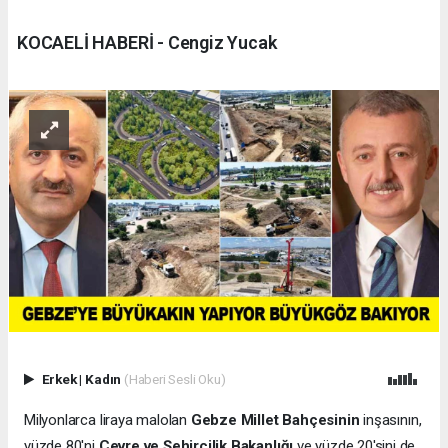
KOCAELİ HABERİ - Cengiz Yucak
Erkek
|
Kadın
(Haberi Sesli Oku)
Milyonlarca liraya malolan
Gebze Millet Bahçesinin
inşasının,
yüzde 80'ni
Çevre ve Şehircilik Bakanlığı
ve yüzde 20'sini de