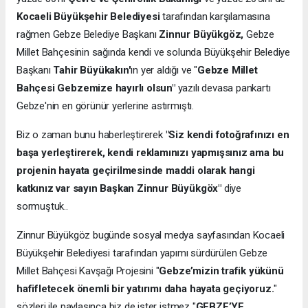
Kocaeli Büyükşehir Belediyesi
tarafından karşılamasına
rağmen Gebze Belediye Başkanı
Zinnur Büyükgöz,
Gebze
Millet Bahçesinin sağında kendi ve solunda Büyükşehir Belediye
Başkanı
Tahir Büyükakın'
ın yer aldığı ve "
Gebze Millet
Bahçesi Gebzemize hayırlı olsun"
yazılı devasa pankartı
Gebze'nin en görünür yerlerine astırmıştı.
Biz o zaman bunu haberleştirerek
"Siz kendi fotoğrafınızı en
başa yerleştirerek, kendi reklamınızı yapmışsınız ama bu
projenin hayata geçirilmesinde maddi olarak hangi
katkınız var sayın Başkan Zinnur Büyükgöx"
diye
sormuştuk..
Zinnur Büyükgöz bugünde sosyal medya sayfasından Kocaeli
Büyükşehir Belediyesi tarafından yapımı sürdürülen Gebze
Millet Bahçesi Kavşağı Projesini "
Gebze’mizin trafik yükünü
hafifletecek önemli bir yatırımı daha hayata geçiyoruz.
"
sözleri ile paylaşınca biz de ister istmez "
GEBZE’YE