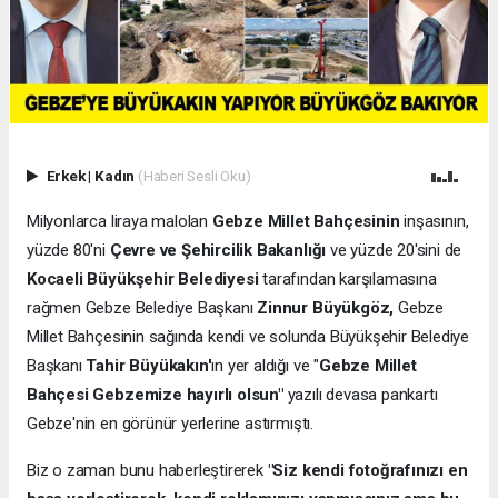
Erkek
|
Kadın
(Haberi Sesli Oku)
Milyonlarca liraya malolan
Gebze Millet Bahçesinin
inşasının,
yüzde 80'ni
Çevre ve Şehircilik Bakanlığı
ve yüzde 20'sini de
Kocaeli Büyükşehir Belediyesi
tarafından karşılamasına
rağmen Gebze Belediye Başkanı
Zinnur Büyükgöz,
Gebze
Millet Bahçesinin sağında kendi ve solunda Büyükşehir Belediye
Başkanı
Tahir Büyükakın'
ın yer aldığı ve "
Gebze Millet
Bahçesi Gebzemize hayırlı olsun"
yazılı devasa pankartı
Gebze'nin en görünür yerlerine astırmıştı.
Biz o zaman bunu haberleştirerek
"Siz kendi fotoğrafınızı en