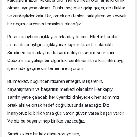
kardeşlerimizdir. Rekabet olur, fikir ayrılıkları olur; ama kırgınlık
olmaz, ayrışma olmaz. Çünkü seçimler gelip geçer, dostluklar
ve kardeşlikler kalır. Biz, örnek gösterilen, birleştiren ve seviyeli
bir seçim sürecinin temsilcisi olacağız.
Resmi adaylığını açıklayan tek aday benim. Elbette bundan
sonra da adaylığını açıklayacak kıymetli isimler olacaktır.
Şimdiden tüm adaylara başarılar diliyor, seçim sürecinin
Gebze'mize yakışır bir olgunluk, centilmenlik ve karşılıklı saygı
içerisinde geçmesini temenni ediyorum.
Bu merkez, bugünden itibaren emeğin, istişarenin,
dayanışmanın ve başarının merkezi olacaktır. Her kapıyı
samimiyetle çalacak, her üyemizi dinleyecek, her adımımızı
ortak akıl ve ortak hedef doğrultusunda atacağız. Biz
inanıyoruz ki; birlik varsa güç vardır, güven varsa başarı vardır.
Ve biz bu başarıyı hep birlikte yazacağız.
Şimdi sizlere bir kez daha soruyorum;