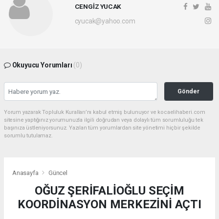
CENGİZ YUCAK
cyucak@yahoo.com
Okuyucu Yorumları
(0)
Gönder
Yorum yazarak Topluluk Kuralları’nı kabul etmiş bulunuyor ve kocaelihaberi.com
sitesine yaptığınız yorumunuzla ilgili doğrudan veya dolaylı tüm sorumluluğu tek
başınıza üstleniyorsunuz. Yazılan tüm yorumlardan site yönetimi hiçbir şekilde
sorumlu tutulamaz.
Anasayfa
Güncel
OĞUZ ŞERİFALİOĞLU SEÇİM
KOORDİNASYON MERKEZİNİ AÇTI