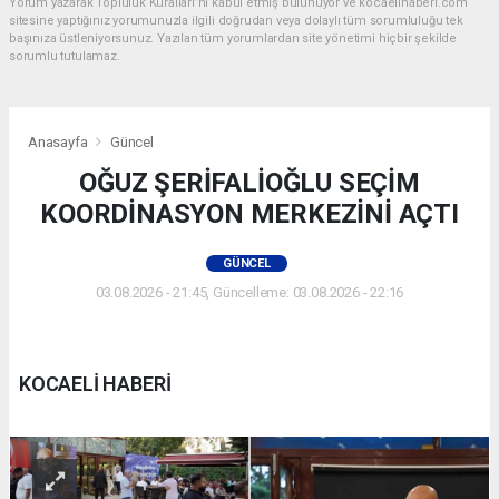
Yorum yazarak Topluluk Kuralları’nı kabul etmiş bulunuyor ve kocaelihaberi.com
sitesine yaptığınız yorumunuzla ilgili doğrudan veya dolaylı tüm sorumluluğu tek
başınıza üstleniyorsunuz. Yazılan tüm yorumlardan site yönetimi hiçbir şekilde
sorumlu tutulamaz.
Anasayfa
Güncel
OĞUZ ŞERİFALİOĞLU SEÇİM
KOORDİNASYON MERKEZİNİ AÇTI
GÜNCEL
03.08.2026 - 21:45, Güncelleme: 03.08.2026 - 22:16
KOCAELİ HABERİ