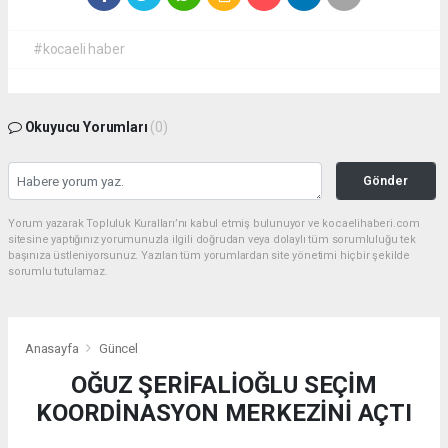
#kocaeli haber
Okuyucu Yorumları
(0)
Gönder
Yorum yazarak Topluluk Kuralları’nı kabul etmiş bulunuyor ve kocaelihaberi.com
sitesine yaptığınız yorumunuzla ilgili doğrudan veya dolaylı tüm sorumluluğu tek
başınıza üstleniyorsunuz. Yazılan tüm yorumlardan site yönetimi hiçbir şekilde
sorumlu tutulamaz.
Anasayfa
Güncel
OĞUZ ŞERİFALİOĞLU SEÇİM
KOORDİNASYON MERKEZİNİ AÇTI