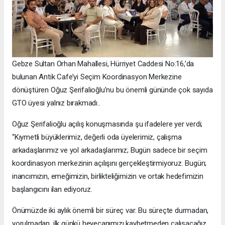
Gebze Sultan Orhan Mahallesi, Hürriyet Caddesi No:16,’da
bulunan Antik Cafe’yi Seçim Koordinasyon Merkezine
dönüştüren Oğuz Şerifalioğlu’nu bu önemli gününde çok sayıda
GTO üyesi yalnız bırakmadı..
Oğuz Şerifalioğlu açılış konuşmasında şu ifadelere yer verdi;
“Kıymetli büyüklerimiz, değerli oda üyelerimiz, çalışma
arkadaşlarımız ve yol arkadaşlarımız; Bugün sadece bir seçim
koordinasyon merkezinin açılışını gerçekleştirmiyoruz. Bugün;
inancımızın, emeğimizin, birlikteliğimizin ve ortak hedefimizin
başlangıcını ilan ediyoruz.
Önümüzde iki aylık önemli bir süreç var. Bu süreçte durmadan,
yorulmadan, ilk günkü heyecanımızı kaybetmeden çalışacağız.