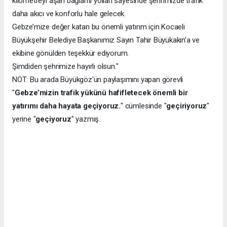
kilometreyi aşan bağlantı yolları sayesinde şehrimizde trafik
daha akıcı ve konforlu hale gelecek.
Gebze’mize değer katan bu önemli yatırım için Kocaeli
Büyükşehir Belediye Başkanımız Sayın Tahir Büyükakın’a ve
ekibine gönülden teşekkür ediyorum.
Şimdiden şehrimize hayırlı olsun."
NOT: Bu arada Büyükgöz'ün paylaşımını yapan görevli
"
Gebze’mizin trafik yükünü hafifletecek önemli bir
yatırımı daha hayata geçiyoruz.
" cümlesinde "
geçiriyoruz
"
yerine "
geçiyoruz
" yazmış.