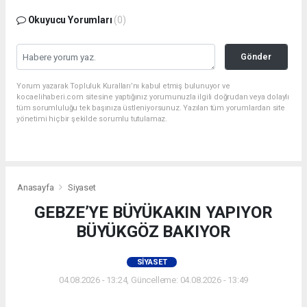
Okuyucu Yorumları
(0)
Gönder
Yorum yazarak Topluluk Kuralları’nı kabul etmiş bulunuyor ve
kocaelihaberi.com sitesine yaptığınız yorumunuzla ilgili doğrudan veya dolaylı
tüm sorumluluğu tek başınıza üstleniyorsunuz. Yazılan tüm yorumlardan site
yönetimi hiçbir şekilde sorumlu tutulamaz.
Anasayfa
Siyaset
GEBZE’YE BÜYÜKAKIN YAPIYOR
BÜYÜKGÖZ BAKIYOR
SIYASET
04.08.2026 - 13:24, Güncelleme: 04.08.2026 - 13:49