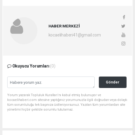
HABER MERKEZİ
kocaelihaberi41@gmail.com
Okuyucu Yorumları
(0)
Gönder
Yorum yazarak Topluluk Kuralları’nı kabul etmiş bulunuyor ve
kocaelihaberi.com sitesine yaptığınız yorumunuzla ilgili doğrudan veya dolaylı
tüm sorumluluğu tek başınıza üstleniyorsunuz. Yazılan tüm yorumlardan site
yönetimi hiçbir şekilde sorumlu tutulamaz.