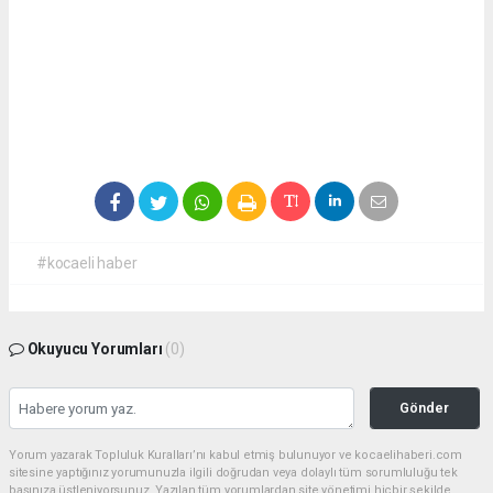
#kocaeli haber
Okuyucu Yorumları
(0)
Gönder
Yorum yazarak Topluluk Kuralları’nı kabul etmiş bulunuyor ve kocaelihaberi.com
sitesine yaptığınız yorumunuzla ilgili doğrudan veya dolaylı tüm sorumluluğu tek
başınıza üstleniyorsunuz. Yazılan tüm yorumlardan site yönetimi hiçbir şekilde