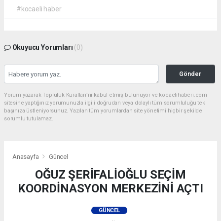
#kocaeli haber
Okuyucu Yorumları
(0)
Gönder
Yorum yazarak Topluluk Kuralları’nı kabul etmiş bulunuyor ve kocaelihaberi.com
sitesine yaptığınız yorumunuzla ilgili doğrudan veya dolaylı tüm sorumluluğu tek
başınıza üstleniyorsunuz. Yazılan tüm yorumlardan site yönetimi hiçbir şekilde
sorumlu tutulamaz.
Anasayfa
Güncel
OĞUZ ŞERİFALİOĞLU SEÇİM
KOORDİNASYON MERKEZİNİ AÇTI
GÜNCEL