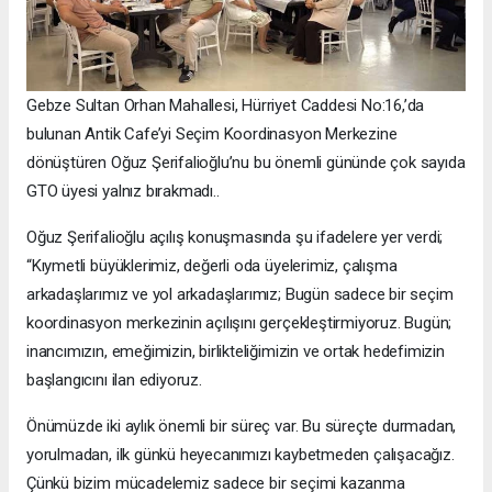
Gebze Sultan Orhan Mahallesi, Hürriyet Caddesi No:16,’da
bulunan Antik Cafe’yi Seçim Koordinasyon Merkezine
dönüştüren Oğuz Şerifalioğlu’nu bu önemli gününde çok sayıda
GTO üyesi yalnız bırakmadı..
Oğuz Şerifalioğlu açılış konuşmasında şu ifadelere yer verdi;
“Kıymetli büyüklerimiz, değerli oda üyelerimiz, çalışma
arkadaşlarımız ve yol arkadaşlarımız; Bugün sadece bir seçim
koordinasyon merkezinin açılışını gerçekleştirmiyoruz. Bugün;
inancımızın, emeğimizin, birlikteliğimizin ve ortak hedefimizin
başlangıcını ilan ediyoruz.
Önümüzde iki aylık önemli bir süreç var. Bu süreçte durmadan,
yorulmadan, ilk günkü heyecanımızı kaybetmeden çalışacağız.
Çünkü bizim mücadelemiz sadece bir seçimi kazanma