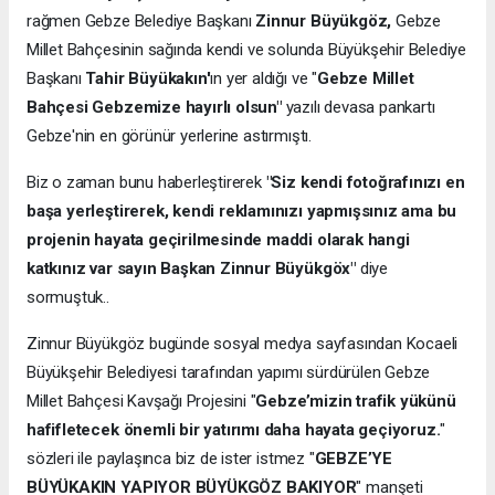
rağmen Gebze Belediye Başkanı
Zinnur Büyükgöz,
Gebze
Millet Bahçesinin sağında kendi ve solunda Büyükşehir Belediye
Başkanı
Tahir Büyükakın'
ın yer aldığı ve "
Gebze Millet
Bahçesi Gebzemize hayırlı olsun"
yazılı devasa pankartı
Gebze'nin en görünür yerlerine astırmıştı.
Biz o zaman bunu haberleştirerek
"Siz kendi fotoğrafınızı en
başa yerleştirerek, kendi reklamınızı yapmışsınız ama bu
projenin hayata geçirilmesinde maddi olarak hangi
katkınız var sayın Başkan Zinnur Büyükgöx"
diye
sormuştuk..
Zinnur Büyükgöz bugünde sosyal medya sayfasından Kocaeli
Büyükşehir Belediyesi tarafından yapımı sürdürülen Gebze
Millet Bahçesi Kavşağı Projesini "
Gebze’mizin trafik yükünü
hafifletecek önemli bir yatırımı daha hayata geçiyoruz.
"
sözleri ile paylaşınca biz de ister istmez "
GEBZE’YE
BÜYÜKAKIN YAPIYOR BÜYÜKGÖZ BAKIYOR
" manşeti