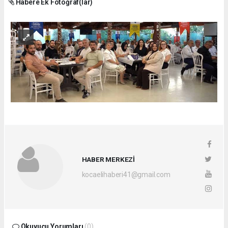
Habere Ek Fotoğraf(lar)
HABER MERKEZİ
kocaelihaberi41@gmail.com
Okuyucu Yorumları
(0)