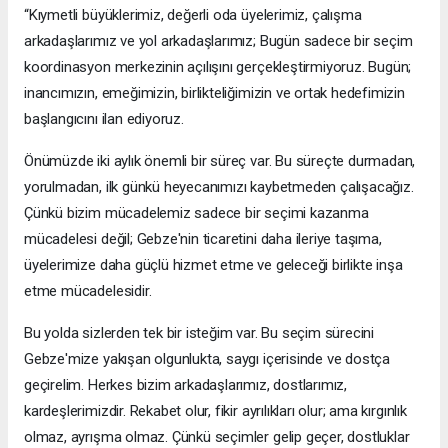
“Kıymetli büyüklerimiz, değerli oda üyelerimiz, çalışma
arkadaşlarımız ve yol arkadaşlarımız; Bugün sadece bir seçim
koordinasyon merkezinin açılışını gerçekleştirmiyoruz. Bugün;
inancımızın, emeğimizin, birlikteliğimizin ve ortak hedefimizin
başlangıcını ilan ediyoruz.
Önümüzde iki aylık önemli bir süreç var. Bu süreçte durmadan,
yorulmadan, ilk günkü heyecanımızı kaybetmeden çalışacağız.
Çünkü bizim mücadelemiz sadece bir seçimi kazanma
mücadelesi değil; Gebze'nin ticaretini daha ileriye taşıma,
üyelerimize daha güçlü hizmet etme ve geleceği birlikte inşa
etme mücadelesidir.
Bu yolda sizlerden tek bir isteğim var. Bu seçim sürecini
Gebze'mize yakışan olgunlukta, saygı içerisinde ve dostça
geçirelim. Herkes bizim arkadaşlarımız, dostlarımız,
kardeşlerimizdir. Rekabet olur, fikir ayrılıkları olur; ama kırgınlık
olmaz, ayrışma olmaz. Çünkü seçimler gelip geçer, dostluklar