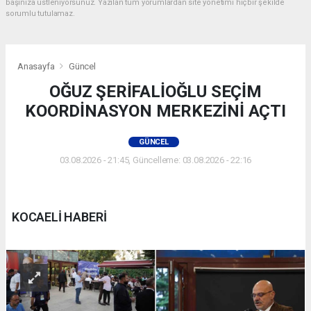
başınıza üstleniyorsunuz. Yazılan tüm yorumlardan site yönetimi hiçbir şekilde
sorumlu tutulamaz.
Anasayfa
Güncel
OĞUZ ŞERİFALİOĞLU SEÇİM
KOORDİNASYON MERKEZİNİ AÇTI
GÜNCEL
03.08.2026 - 21:45, Güncelleme: 03.08.2026 - 22:16
KOCAELİ HABERİ