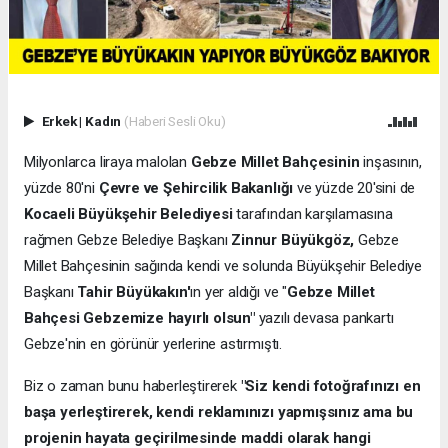
Erkek
|
Kadın
(Haberi Sesli Oku)
Milyonlarca liraya malolan
Gebze Millet Bahçesinin
inşasının,
yüzde 80'ni
Çevre ve Şehircilik Bakanlığı
ve yüzde 20'sini de
Kocaeli Büyükşehir Belediyesi
tarafından karşılamasına
rağmen Gebze Belediye Başkanı
Zinnur Büyükgöz,
Gebze
Millet Bahçesinin sağında kendi ve solunda Büyükşehir Belediye
Başkanı
Tahir Büyükakın'
ın yer aldığı ve "
Gebze Millet
Bahçesi Gebzemize hayırlı olsun"
yazılı devasa pankartı
Gebze'nin en görünür yerlerine astırmıştı.
Biz o zaman bunu haberleştirerek
"Siz kendi fotoğrafınızı en
başa yerleştirerek, kendi reklamınızı yapmışsınız ama bu
projenin hayata geçirilmesinde maddi olarak hangi