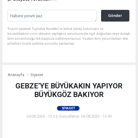
Gönder
Yorum yazarak Topluluk Kuralları’nı kabul etmiş bulunuyor ve
kocaelihaberi.com sitesine yaptığınız yorumunuzla ilgili doğrudan veya dolaylı
tüm sorumluluğu tek başınıza üstleniyorsunuz. Yazılan tüm yorumlardan site
yönetimi hiçbir şekilde sorumlu tutulamaz.
Anasayfa
Siyaset
GEBZE’YE BÜYÜKAKIN YAPIYOR
BÜYÜKGÖZ BAKIYOR
SIYASET
04.08.2026 - 13:24, Güncelleme: 04.08.2026 - 13:49