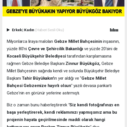
Erkek
|
Kadın
(Haberi Sesli Oku)
Milyonlarca liraya malolan
Gebze Millet Bahçesinin
inşasının,
yüzde 80'ni
Çevre ve Şehircilik Bakanlığı
ve yüzde 20'sini de
Kocaeli Büyükşehir Belediyesi
tarafından karşılamasına
rağmen Gebze Belediye Başkanı
Zinnur Büyükgöz,
Gebze
Millet Bahçesinin sağında kendi ve solunda Büyükşehir Belediye
Başkanı
Tahir Büyükakın'
ın yer aldığı ve "
Gebze Millet
Bahçesi Gebzemize hayırlı olsun"
yazılı devasa pankartı
Gebze'nin en görünür yerlerine astırmıştı.
Biz o zaman bunu haberleştirerek
"Siz kendi fotoğrafınızı en
başa yerleştirerek, kendi reklamınızı yapmışsınız ama bu
projenin hayata geçirilmesinde maddi olarak hangi