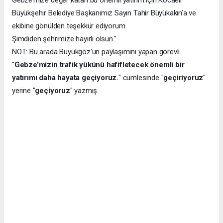
Gebze’mize değer katan bu önemli yatırım için Kocaeli
Büyükşehir Belediye Başkanımız Sayın Tahir Büyükakın’a ve
ekibine gönülden teşekkür ediyorum.
Şimdiden şehrimize hayırlı olsun."
NOT: Bu arada Büyükgöz'ün paylaşımını yapan görevli
"
Gebze’mizin trafik yükünü hafifletecek önemli bir
yatırımı daha hayata geçiyoruz.
" cümlesinde "
geçiriyoruz
"
yerine "
geçiyoruz
" yazmış.