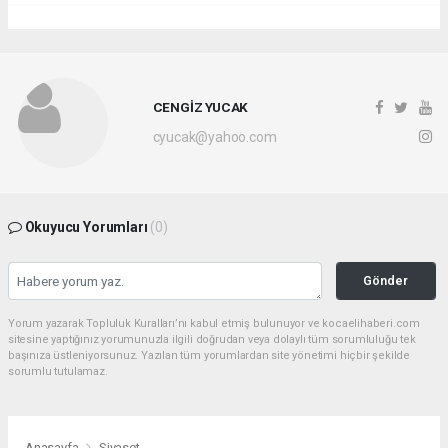
CENGİZ YUCAK
cyucak@yahoo.com
Okuyucu Yorumları
(0)
Gönder
Yorum yazarak Topluluk Kuralları’nı kabul etmiş bulunuyor ve kocaelihaberi.com
sitesine yaptığınız yorumunuzla ilgili doğrudan veya dolaylı tüm sorumluluğu tek
başınıza üstleniyorsunuz. Yazılan tüm yorumlardan site yönetimi hiçbir şekilde
sorumlu tutulamaz.
Anasayfa
Siyaset