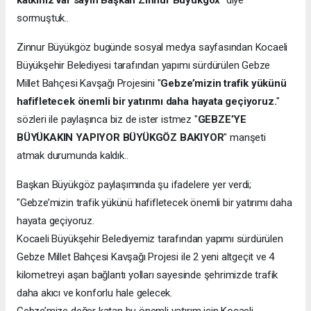
katkınız var sayın Başkan Zinnur Büyükgöx"
diye
sormuştuk..
Zinnur Büyükgöz bugünde sosyal medya sayfasından Kocaeli
Büyükşehir Belediyesi tarafından yapımı sürdürülen Gebze
Millet Bahçesi Kavşağı Projesini "
Gebze’mizin trafik yükünü
hafifletecek önemli bir yatırımı daha hayata geçiyoruz.
"
sözleri ile paylaşınca biz de ister istmez "
GEBZE’YE
BÜYÜKAKIN YAPIYOR BÜYÜKGÖZ BAKIYOR
" manşeti
atmak durumunda kaldık..
Başkan Büyükgöz paylaşımında şu ifadelere yer verdi;
"Gebze’mizin trafik yükünü hafifletecek önemli bir yatırımı daha
hayata geçiyoruz.
Kocaeli Büyükşehir Belediyemiz tarafından yapımı sürdürülen
Gebze Millet Bahçesi Kavşağı Projesi ile 2 yeni altgeçit ve 4
kilometreyi aşan bağlantı yolları sayesinde şehrimizde trafik
daha akıcı ve konforlu hale gelecek.