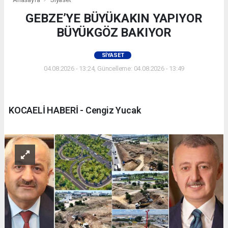
GEBZE’YE BÜYÜKAKIN YAPIYOR
BÜYÜKGÖZ BAKIYOR
SIYASET
04.08.2026 - 13:24, Güncelleme: 04.08.2026 - 13:49
KOCAELİ HABERİ - Cengiz Yucak