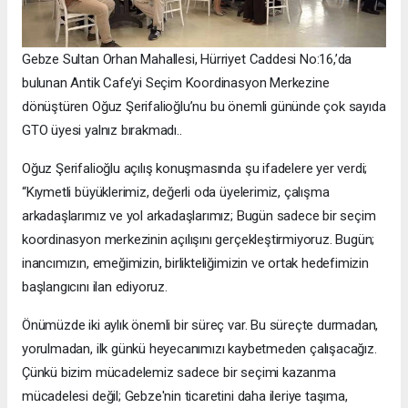
Gebze Sultan Orhan Mahallesi, Hürriyet Caddesi No:16,’da
bulunan Antik Cafe’yi Seçim Koordinasyon Merkezine
dönüştüren Oğuz Şerifalioğlu’nu bu önemli gününde çok sayıda
GTO üyesi yalnız bırakmadı..
Oğuz Şerifalioğlu açılış konuşmasında şu ifadelere yer verdi;
“Kıymetli büyüklerimiz, değerli oda üyelerimiz, çalışma
arkadaşlarımız ve yol arkadaşlarımız; Bugün sadece bir seçim
koordinasyon merkezinin açılışını gerçekleştirmiyoruz. Bugün;
inancımızın, emeğimizin, birlikteliğimizin ve ortak hedefimizin
başlangıcını ilan ediyoruz.
Önümüzde iki aylık önemli bir süreç var. Bu süreçte durmadan,
yorulmadan, ilk günkü heyecanımızı kaybetmeden çalışacağız.
Çünkü bizim mücadelemiz sadece bir seçimi kazanma
mücadelesi değil; Gebze'nin ticaretini daha ileriye taşıma,