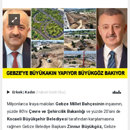
Erkek
|
Kadın
(Haberi Sesli Oku)
Milyonlarca liraya malolan
Gebze Millet Bahçesinin
inşasının,
yüzde 80'ni
Çevre ve Şehircilik Bakanlığı
ve yüzde 20'sini de
Kocaeli Büyükşehir Belediyesi
tarafından karşılamasına
rağmen Gebze Belediye Başkanı
Zinnur Büyükgöz,
Gebze