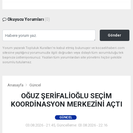
Okuyucu Yorumları
(0)
Gönder
Yorum yazarak Topluluk Kuralları’nı kabul etmiş bulunuyor ve kocaelihaberi.com
sitesine yaptığınız yorumunuzla ilgili doğrudan veya dolaylı tüm sorumluluğu tek
başınıza üstleniyorsunuz. Yazılan tüm yorumlardan site yönetimi hiçbir şekilde
sorumlu tutulamaz.
Anasayfa
Güncel
OĞUZ ŞERİFALİOĞLU SEÇİM
KOORDİNASYON MERKEZİNİ AÇTI
GÜNCEL
03.08.2026 - 21:45, Güncelleme: 03.08.2026 - 22:16