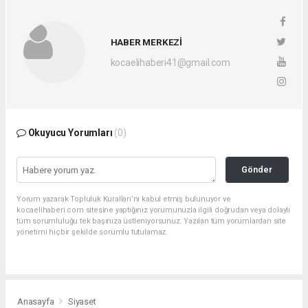
HABER MERKEZİ
kocaelihaberi41@gmail.com
Okuyucu Yorumları
(0)
Gönder
Yorum yazarak Topluluk Kuralları’nı kabul etmiş bulunuyor ve
kocaelihaberi.com sitesine yaptığınız yorumunuzla ilgili doğrudan veya dolaylı
tüm sorumluluğu tek başınıza üstleniyorsunuz. Yazılan tüm yorumlardan site
yönetimi hiçbir şekilde sorumlu tutulamaz.
Anasayfa
Siyaset