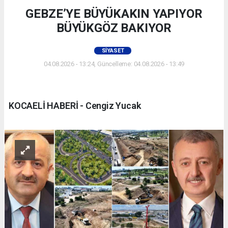
GEBZE’YE BÜYÜKAKIN YAPIYOR
BÜYÜKGÖZ BAKIYOR
SIYASET
04.08.2026 - 13:24, Güncelleme: 04.08.2026 - 13:49
KOCAELİ HABERİ - Cengiz Yucak