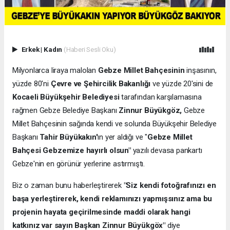
Erkek
|
Kadın
(Haberi Sesli Oku)
Milyonlarca liraya malolan
Gebze Millet Bahçesinin
inşasının,
yüzde 80'ni
Çevre ve Şehircilik Bakanlığı
ve yüzde 20'sini de
Kocaeli Büyükşehir Belediyesi
tarafından karşılamasına
rağmen Gebze Belediye Başkanı
Zinnur Büyükgöz,
Gebze
Millet Bahçesinin sağında kendi ve solunda Büyükşehir Belediye
Başkanı
Tahir Büyükakın'
ın yer aldığı ve "
Gebze Millet
Bahçesi Gebzemize hayırlı olsun"
yazılı devasa pankartı
Gebze'nin en görünür yerlerine astırmıştı.
Biz o zaman bunu haberleştirerek
"Siz kendi fotoğrafınızı en
başa yerleştirerek, kendi reklamınızı yapmışsınız ama bu
projenin hayata geçirilmesinde maddi olarak hangi
katkınız var sayın Başkan Zinnur Büyükgöx"
diye