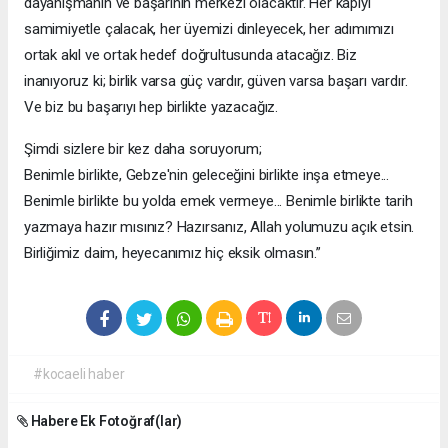
dayanışmanın ve başarının merkezi olacaktır. Her kapıyı
samimiyetle çalacak, her üyemizi dinleyecek, her adımımızı
ortak akıl ve ortak hedef doğrultusunda atacağız. Biz
inanıyoruz ki; birlik varsa güç vardır, güven varsa başarı vardır.
Ve biz bu başarıyı hep birlikte yazacağız.
Şimdi sizlere bir kez daha soruyorum;
Benimle birlikte, Gebze'nin geleceğini birlikte inşa etmeye...
Benimle birlikte bu yolda emek vermeye... Benimle birlikte tarih
yazmaya hazır mısınız? Hazırsanız, Allah yolumuzu açık etsin.
Birliğimiz daim, heyecanımız hiç eksik olmasın.”
#kocaeli haber
Habere Ek Fotoğraf(lar)