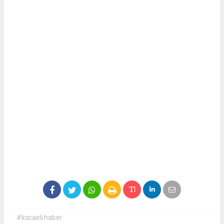
#kocaeli haber