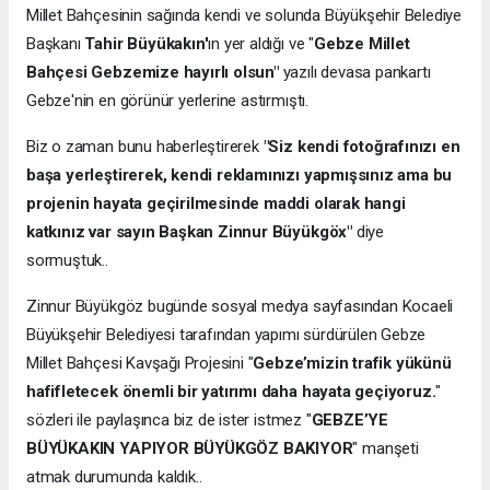
Millet Bahçesinin sağında kendi ve solunda Büyükşehir Belediye
Başkanı
Tahir Büyükakın'
ın yer aldığı ve "
Gebze Millet
Bahçesi Gebzemize hayırlı olsun"
yazılı devasa pankartı
Gebze'nin en görünür yerlerine astırmıştı.
Biz o zaman bunu haberleştirerek
"Siz kendi fotoğrafınızı en
başa yerleştirerek, kendi reklamınızı yapmışsınız ama bu
projenin hayata geçirilmesinde maddi olarak hangi
katkınız var sayın Başkan Zinnur Büyükgöx"
diye
sormuştuk..
Zinnur Büyükgöz bugünde sosyal medya sayfasından Kocaeli
Büyükşehir Belediyesi tarafından yapımı sürdürülen Gebze
Millet Bahçesi Kavşağı Projesini "
Gebze’mizin trafik yükünü
hafifletecek önemli bir yatırımı daha hayata geçiyoruz.
"
sözleri ile paylaşınca biz de ister istmez "
GEBZE’YE
BÜYÜKAKIN YAPIYOR BÜYÜKGÖZ BAKIYOR
" manşeti
atmak durumunda kaldık..