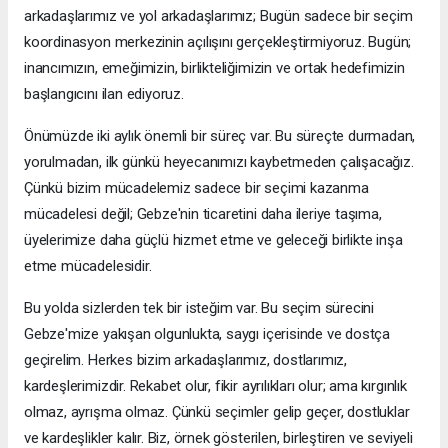
arkadaşlarımız ve yol arkadaşlarımız; Bugün sadece bir seçim
koordinasyon merkezinin açılışını gerçekleştirmiyoruz. Bugün;
inancımızın, emeğimizin, birlikteliğimizin ve ortak hedefimizin
başlangıcını ilan ediyoruz.
Önümüzde iki aylık önemli bir süreç var. Bu süreçte durmadan,
yorulmadan, ilk günkü heyecanımızı kaybetmeden çalışacağız.
Çünkü bizim mücadelemiz sadece bir seçimi kazanma
mücadelesi değil; Gebze'nin ticaretini daha ileriye taşıma,
üyelerimize daha güçlü hizmet etme ve geleceği birlikte inşa
etme mücadelesidir.
Bu yolda sizlerden tek bir isteğim var. Bu seçim sürecini
Gebze'mize yakışan olgunlukta, saygı içerisinde ve dostça
geçirelim. Herkes bizim arkadaşlarımız, dostlarımız,
kardeşlerimizdir. Rekabet olur, fikir ayrılıkları olur; ama kırgınlık
olmaz, ayrışma olmaz. Çünkü seçimler gelip geçer, dostluklar
ve kardeşlikler kalır. Biz, örnek gösterilen, birleştiren ve seviyeli