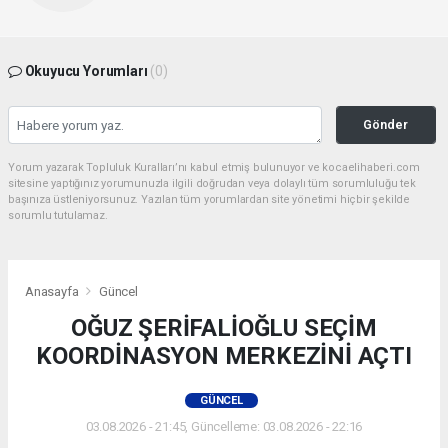
Okuyucu Yorumları
(0)
Gönder
Yorum yazarak Topluluk Kuralları’nı kabul etmiş bulunuyor ve kocaelihaberi.com
sitesine yaptığınız yorumunuzla ilgili doğrudan veya dolaylı tüm sorumluluğu tek
başınıza üstleniyorsunuz. Yazılan tüm yorumlardan site yönetimi hiçbir şekilde
sorumlu tutulamaz.
Anasayfa
Güncel
OĞUZ ŞERİFALİOĞLU SEÇİM
KOORDİNASYON MERKEZİNİ AÇTI
GÜNCEL
03.08.2026 - 21:45, Güncelleme: 03.08.2026 - 22:16