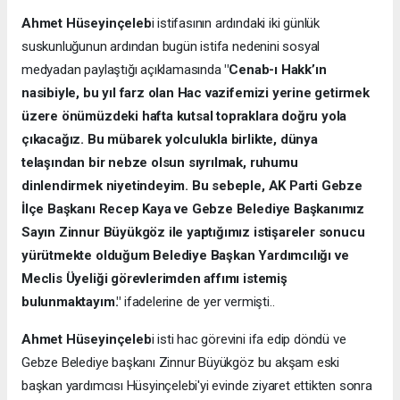
Ahmet Hüseyinçeleb
i istifasının ardındaki iki günlük
suskunluğunun ardından bugün istifa nedenini sosyal
medyadan paylaştığı açıklamasında
"​Cenab-ı Hakk’ın
nasibiyle, bu yıl farz olan Hac vazifemizi yerine getirmek
üzere önümüzdeki hafta kutsal topraklara doğru yola
çıkacağız. Bu mübarek yolculukla birlikte, dünya
telaşından bir nebze olsun sıyrılmak, ruhumu
dinlendirmek niyetindeyim. Bu sebeple, AK Parti Gebze
İlçe Başkanı Recep Kaya ve Gebze Belediye Başkanımız
Sayın Zinnur Büyükgöz ile yaptığımız istişareler sonucu
yürütmekte olduğum Belediye Başkan Yardımcılığı ve
Meclis Üyeliği görevlerimden affımı istemiş
bulunmaktayım."
ifadelerine de yer vermişti..
Ahmet Hüseyinçeleb
i isti hac görevini ifa edip döndü ve
Gebze Belediye başkanı Zinnur Büyükgöz bu akşam eski
başkan yardımcısı Hüsyinçelebi'yi evinde ziyaret ettikten sonra