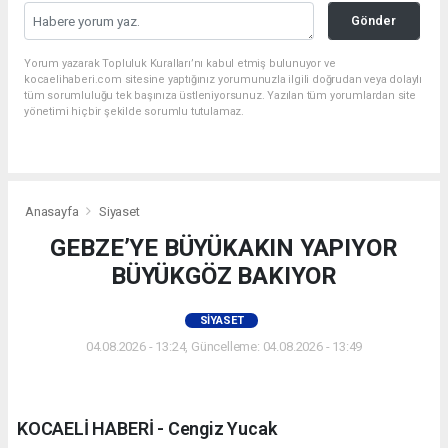
Gönder
Yorum yazarak Topluluk Kuralları’nı kabul etmiş bulunuyor ve
kocaelihaberi.com sitesine yaptığınız yorumunuzla ilgili doğrudan veya dolaylı
tüm sorumluluğu tek başınıza üstleniyorsunuz. Yazılan tüm yorumlardan site
yönetimi hiçbir şekilde sorumlu tutulamaz.
Anasayfa
Siyaset
GEBZE’YE BÜYÜKAKIN YAPIYOR
BÜYÜKGÖZ BAKIYOR
SIYASET
04.08.2026 - 13:24, Güncelleme: 04.08.2026 - 13:49
KOCAELİ HABERİ - Cengiz Yucak