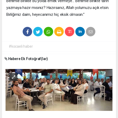
Benimle birlikte bu yolda emek vermeye... Benimle birlikte tarih
yazmaya hazır mısınız? Hazırsanız, Allah yolumuzu açık etsin.
Birliğimiz daim, heyecanımız hiç eksik olmasın.”
#kocaeli haber
Habere Ek Fotoğraf(lar)