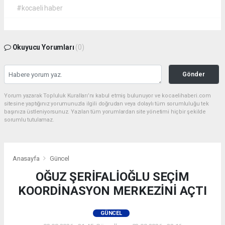
#kocaeli haber
Okuyucu Yorumları
(0)
Gönder
Yorum yazarak Topluluk Kuralları’nı kabul etmiş bulunuyor ve kocaelihaberi.com
sitesine yaptığınız yorumunuzla ilgili doğrudan veya dolaylı tüm sorumluluğu tek
başınıza üstleniyorsunuz. Yazılan tüm yorumlardan site yönetimi hiçbir şekilde
sorumlu tutulamaz.
Anasayfa
Güncel
OĞUZ ŞERİFALİOĞLU SEÇİM
KOORDİNASYON MERKEZİNİ AÇTI
GÜNCEL