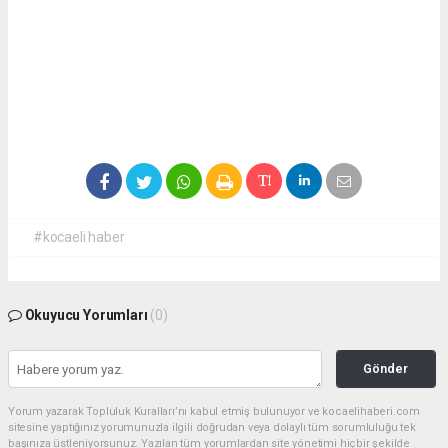
#kocaeli haber
Okuyucu Yorumları
(0)
Gönder
Yorum yazarak Topluluk Kuralları’nı kabul etmiş bulunuyor ve kocaelihaberi.com
sitesine yaptığınız yorumunuzla ilgili doğrudan veya dolaylı tüm sorumluluğu tek
başınıza üstleniyorsunuz. Yazılan tüm yorumlardan site yönetimi hiçbir şekilde