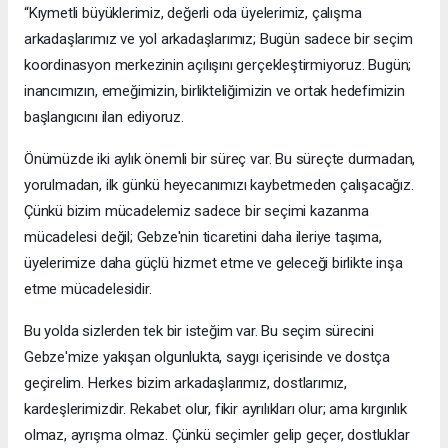
“Kıymetli büyüklerimiz, değerli oda üyelerimiz, çalışma
arkadaşlarımız ve yol arkadaşlarımız; Bugün sadece bir seçim
koordinasyon merkezinin açılışını gerçekleştirmiyoruz. Bugün;
inancımızın, emeğimizin, birlikteliğimizin ve ortak hedefimizin
başlangıcını ilan ediyoruz.
Önümüzde iki aylık önemli bir süreç var. Bu süreçte durmadan,
yorulmadan, ilk günkü heyecanımızı kaybetmeden çalışacağız.
Çünkü bizim mücadelemiz sadece bir seçimi kazanma
mücadelesi değil; Gebze'nin ticaretini daha ileriye taşıma,
üyelerimize daha güçlü hizmet etme ve geleceği birlikte inşa
etme mücadelesidir.
Bu yolda sizlerden tek bir isteğim var. Bu seçim sürecini
Gebze'mize yakışan olgunlukta, saygı içerisinde ve dostça
geçirelim. Herkes bizim arkadaşlarımız, dostlarımız,
kardeşlerimizdir. Rekabet olur, fikir ayrılıkları olur; ama kırgınlık
olmaz, ayrışma olmaz. Çünkü seçimler gelip geçer, dostluklar