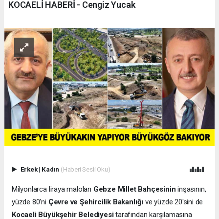
KOCAELİ HABERİ - Cengiz Yucak
Erkek
|
Kadın
(Haberi Sesli Oku)
Milyonlarca liraya malolan
Gebze Millet Bahçesinin
inşasının,
yüzde 80'ni
Çevre ve Şehircilik Bakanlığı
ve yüzde 20'sini de
Kocaeli Büyükşehir Belediyesi
tarafından karşılamasına