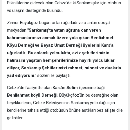
Etkinliklerine gidecek olan Gebze'de ki Sarıkamışlar için otobüs
vs ulaşım desteğinde bulundu..
Zinnur Büyükgöz bugün onları uğurladı ve o anları sosyal
medyadan
"Sarıkamış’ta vatan uğruna can veren
kahramanlarımızı anmak üzere yola çıkan Benliahmet
Köyü Derneği ve Beyaz Umut Derneği üyelerini Kars’a
uğurladık. Bu anlamlı yolculukta, aziz şehitlerimizin
hatırasını yaşatan hemşehrilerimize hayırlı yolculuklar
diliyor, Sarıkamış Şehitlerimizi rahmet, minnet ve dualarla
yâd ediyorum
." sözleri ile paylaştı..
Gebze'de faaliyette olan
Kars
'ın
Selim
ilçesinine bağlı
Benliahmet köyü Derneği
, Büyükgföz'ün bu desteğine olan
teşekkürlerini, Gebze Belediyesinin Sarıkamış yolculuğu için
kendilerine tahsis ettiği otobüsün önüne astıkları bez afişte dile
getirdiler..