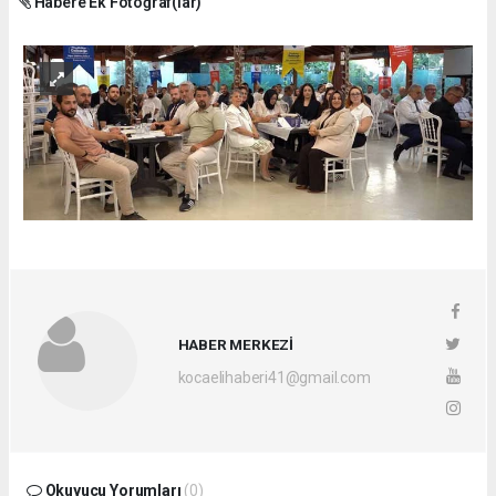
Habere Ek Fotoğraf(lar)
HABER MERKEZİ
kocaelihaberi41@gmail.com
Okuyucu Yorumları
(0)