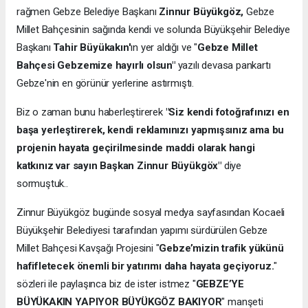
rağmen Gebze Belediye Başkanı
Zinnur Büyükgöz,
Gebze
Millet Bahçesinin sağında kendi ve solunda Büyükşehir Belediye
Başkanı
Tahir Büyükakın'
ın yer aldığı ve "
Gebze Millet
Bahçesi Gebzemize hayırlı olsun"
yazılı devasa pankartı
Gebze'nin en görünür yerlerine astırmıştı.
Biz o zaman bunu haberleştirerek
"Siz kendi fotoğrafınızı en
başa yerleştirerek, kendi reklamınızı yapmışsınız ama bu
projenin hayata geçirilmesinde maddi olarak hangi
katkınız var sayın Başkan Zinnur Büyükgöx"
diye
sormuştuk..
Zinnur Büyükgöz bugünde sosyal medya sayfasından Kocaeli
Büyükşehir Belediyesi tarafından yapımı sürdürülen Gebze
Millet Bahçesi Kavşağı Projesini "
Gebze’mizin trafik yükünü
hafifletecek önemli bir yatırımı daha hayata geçiyoruz.
"
sözleri ile paylaşınca biz de ister istmez "
GEBZE’YE
BÜYÜKAKIN YAPIYOR BÜYÜKGÖZ BAKIYOR
" manşeti