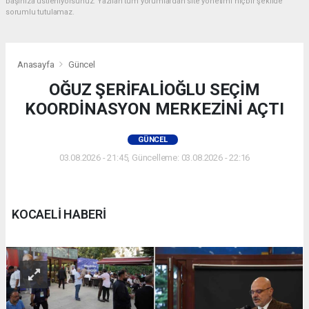
başınıza üstleniyorsunuz. Yazılan tüm yorumlardan site yönetimi hiçbir şekilde
sorumlu tutulamaz.
Anasayfa
Güncel
OĞUZ ŞERİFALİOĞLU SEÇİM
KOORDİNASYON MERKEZİNİ AÇTI
GÜNCEL
03.08.2026 - 21:45, Güncelleme: 03.08.2026 - 22:16
KOCAELİ HABERİ