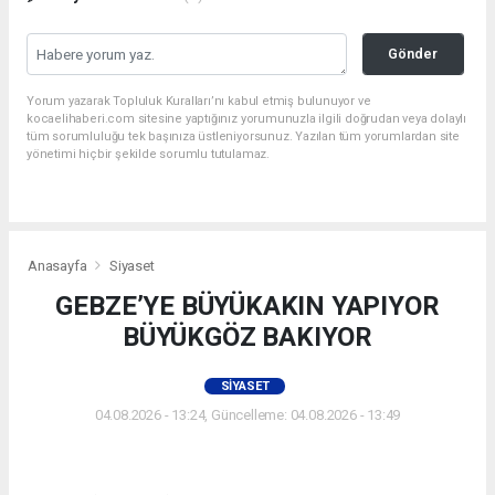
Gönder
Yorum yazarak Topluluk Kuralları’nı kabul etmiş bulunuyor ve
kocaelihaberi.com sitesine yaptığınız yorumunuzla ilgili doğrudan veya dolaylı
tüm sorumluluğu tek başınıza üstleniyorsunuz. Yazılan tüm yorumlardan site
yönetimi hiçbir şekilde sorumlu tutulamaz.
Anasayfa
Siyaset
GEBZE’YE BÜYÜKAKIN YAPIYOR
BÜYÜKGÖZ BAKIYOR
SIYASET
04.08.2026 - 13:24, Güncelleme: 04.08.2026 - 13:49