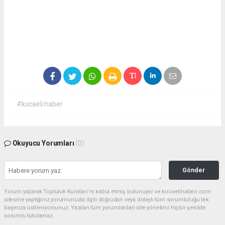
#kocaeli haber
Okuyucu Yorumları
(0)
Gönder
Yorum yazarak Topluluk Kuralları’nı kabul etmiş bulunuyor ve kocaelihaberi.com
sitesine yaptığınız yorumunuzla ilgili doğrudan veya dolaylı tüm sorumluluğu tek
başınıza üstleniyorsunuz. Yazılan tüm yorumlardan site yönetimi hiçbir şekilde
sorumlu tutulamaz.