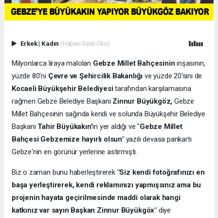
Erkek
|
Kadın
(Haberi Sesli Oku)
Milyonlarca liraya malolan
Gebze Millet Bahçesinin
inşasının,
yüzde 80'ni
Çevre ve Şehircilik Bakanlığı
ve yüzde 20'sini de
Kocaeli Büyükşehir Belediyesi
tarafından karşılamasına
rağmen Gebze Belediye Başkanı
Zinnur Büyükgöz,
Gebze
Millet Bahçesinin sağında kendi ve solunda Büyükşehir Belediye
Başkanı
Tahir Büyükakın'
ın yer aldığı ve "
Gebze Millet
Bahçesi Gebzemize hayırlı olsun"
yazılı devasa pankartı
Gebze'nin en görünür yerlerine astırmıştı.
Biz o zaman bunu haberleştirerek
"Siz kendi fotoğrafınızı en
başa yerleştirerek, kendi reklamınızı yapmışsınız ama bu
projenin hayata geçirilmesinde maddi olarak hangi
katkınız var sayın Başkan Zinnur Büyükgöx"
diye