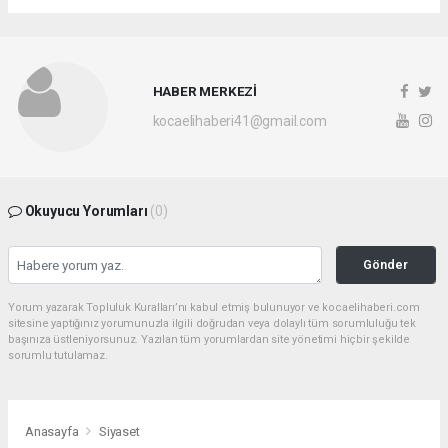
HABER MERKEZİ
kocaelihaberi41@gmail.com
Okuyucu Yorumları
(0)
Gönder
Yorum yazarak Topluluk Kuralları’nı kabul etmiş bulunuyor ve kocaelihaberi.com
sitesine yaptığınız yorumunuzla ilgili doğrudan veya dolaylı tüm sorumluluğu tek
başınıza üstleniyorsunuz. Yazılan tüm yorumlardan site yönetimi hiçbir şekilde
sorumlu tutulamaz.
Anasayfa
Siyaset