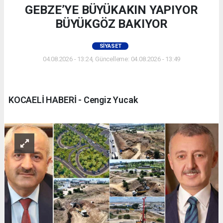
GEBZE’YE BÜYÜKAKIN YAPIYOR
BÜYÜKGÖZ BAKIYOR
SIYASET
04.08.2026 - 13:24, Güncelleme: 04.08.2026 - 13:49
KOCAELİ HABERİ - Cengiz Yucak