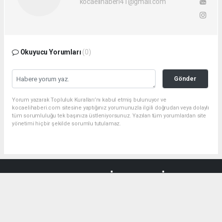
kocaelihaberi41@gmail.com
Okuyucu Yorumları
(0)
Gönder
Yorum yazarak Topluluk Kuralları’nı kabul etmiş bulunuyor ve
kocaelihaberi.com sitesine yaptığınız yorumunuzla ilgili doğrudan veya dolaylı
tüm sorumluluğu tek başınıza üstleniyorsunuz. Yazılan tüm yorumlardan site
yönetimi hiçbir şekilde sorumlu tutulamaz.
haber paketi
haber scripti
haber yazılımı
Tüm hakları saklı tutulmaktadır.Copyright 2026©
Haber Yazılımı:
Web Aksiyon ®