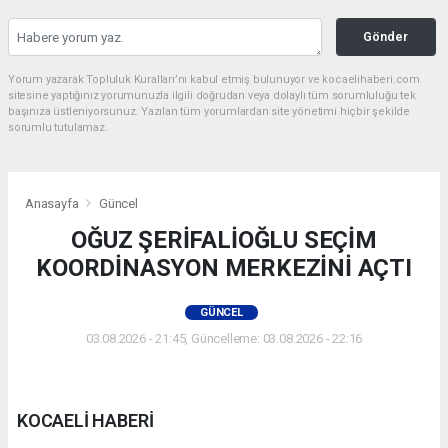
Gönder
Yorum yazarak Topluluk Kuralları’nı kabul etmiş bulunuyor ve kocaelihaberi.com
sitesine yaptığınız yorumunuzla ilgili doğrudan veya dolaylı tüm sorumluluğu tek
başınıza üstleniyorsunuz. Yazılan tüm yorumlardan site yönetimi hiçbir şekilde
sorumlu tutulamaz.
Anasayfa
Güncel
OĞUZ ŞERİFALİOĞLU SEÇİM
KOORDİNASYON MERKEZİNİ AÇTI
GÜNCEL
03.08.2026 - 21:45, Güncelleme: 03.08.2026 - 22:16
KOCAELİ HABERİ