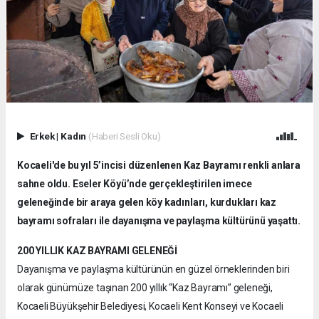
Erkek
|
Kadın
(Haberi Sesli Oku)
Kocaeli'de bu yıl 5’incisi düzenlenen Kaz Bayramı renkli anlara
sahne oldu. Eseler Köyü’nde gerçekleştirilen imece
geleneğinde bir araya gelen köy kadınları, kurdukları kaz
bayramı sofraları ile dayanışma ve paylaşma kültürünü yaşattı.
200 YILLIK KAZ BAYRAMI GELENEĞİ
Dayanışma ve paylaşma kültürünün en güzel örneklerinden biri
olarak günümüze taşınan 200 yıllık “Kaz Bayramı” geleneği,
Kocaeli Büyükşehir Belediyesi, Kocaeli Kent Konseyi ve Kocaeli