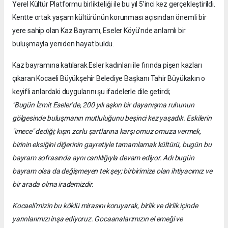
Yerel Kültür Platformu birlikteliği ile bu yıl 5’inci kez gerçekleştirildi.
Kentte ortak yaşam kültürünün korunması açısından önemli bir
yere sahip olan Kaz Bayramı, Eseler Köyü’nde anlamlı bir
buluşmayla yeniden hayat buldu.
Kaz bayramına katılarak Esler kadınları ile fırında pişen kazları
çıkaran Kocaeli Büyükşehir Belediye Başkanı Tahir Büyükakın o
keyifli anlardaki duygularını şu ifadelerle dile getirdi;
"Bugün İzmit Eseler’de, 200 yılı aşkın bir dayanışma ruhunun
gölgesinde buluşmanın mutluluğunu beşinci kez yaşadık. Eskilerin
"imece" dediği; kışın zorlu şartlarına karşı omuz omuza vermek,
birinin eksiğini diğerinin gayretiyle tamamlamak kültürü, bugün bu
bayram sofrasında aynı canlılığıyla devam ediyor. Adı bugün
bayram olsa da değişmeyen tek şey; birbirimize olan ihtiyacımız ve
bir arada olma irademizdir.
Kocaeli’mizin bu köklü mirasını koruyarak, birlik ve dirlik içinde
yarınlarımızı inşa ediyoruz. Gocaanalarımızın el emeği ve