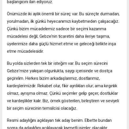
başlangıcını ilan ediyoruz.
Önümüzde iki aylık önemli bir süreç var. Bu süreçte durmadan,
yorulmadan, ilk günkü heyecanımızı kaybetmeden çalışacağız.
Çünkü bizim mücadelemiz sadece bir seçimi kazanma
mücadelesi değil; Gebze'nin ticaretini daha ileriye taşıma,
üyelerimize daha güçlü hizmet etme ve geleceği birlikte inşa
etme mücadelesidir.
Bu yolda sizlerden tek bir isteğim var. Bu seçim sürecini
Gebze'mize yakışan olgunlukta, saygı içerisinde ve dostça
geçirelim. Herkes bizim arkadaşlarımız, dostlarımız,
kardeşlerimizdir. Rekabet olur, fikir ayrılıkları olur; ama kırgınlık
olmaz, ayrışma olmaz. Çünkü seçimler gelip geçer, dostluklar
ve kardeşlikler kalır. Biz, örnek gösterilen, birleştiren ve seviyeli
bir seçim sürecinin temsilcisi olacağız.
Resmi adaylığını açıklayan tek aday benim. Elbette bundan
sonra da adaylığını açıklayacak kıymetli isimler olacaktır.