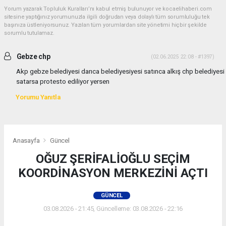
Yorum yazarak Topluluk Kuralları’nı kabul etmiş bulunuyor ve kocaelihaberi.com
sitesine yaptığınız yorumunuzla ilgili doğrudan veya dolaylı tüm sorumluluğu tek
başınıza üstleniyorsunuz. Yazılan tüm yorumlardan site yönetimi hiçbir şekilde
sorumlu tutulamaz.
Gebze chp
(02.06.2025 22:08 - #1397)
Akp gebze belediyesi darıca belediyesiyesi satınca alkış chp belediyesi
satarsa protesto ediliyor yersen
Yorumu Yanıtla
Anasayfa
Güncel
OĞUZ ŞERİFALİOĞLU SEÇİM
KOORDİNASYON MERKEZİNİ AÇTI
GÜNCEL
03.08.2026 - 21:45, Güncelleme: 03.08.2026 - 22:16