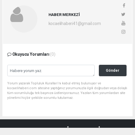
HABER MERKEZİ
kocaelihaberi41@gmail.com
Okuyucu Yorumları
(0)
Gönder
Yorum yazarak Topluluk Kuralları’nı kabul etmiş bulunuyor ve
kocaelihaberi.com sitesine yaptığınız yorumunuzla ilgili doğrudan veya dolaylı
tüm sorumluluğu tek başınıza üstleniyorsunuz. Yazılan tüm yorumlardan site
yönetimi hiçbir şekilde sorumlu tutulamaz.