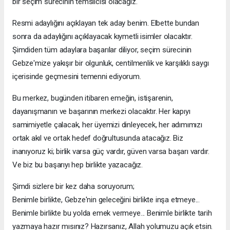
bir seçim sürecinin temsilcisi olacağız.
Resmi adaylığını açıklayan tek aday benim. Elbette bundan
sonra da adaylığını açıklayacak kıymetli isimler olacaktır.
Şimdiden tüm adaylara başarılar diliyor, seçim sürecinin
Gebze'mize yakışır bir olgunluk, centilmenlik ve karşılıklı saygı
içerisinde geçmesini temenni ediyorum.
Bu merkez, bugünden itibaren emeğin, istişarenin,
dayanışmanın ve başarının merkezi olacaktır. Her kapıyı
samimiyetle çalacak, her üyemizi dinleyecek, her adımımızı
ortak akıl ve ortak hedef doğrultusunda atacağız. Biz
inanıyoruz ki; birlik varsa güç vardır, güven varsa başarı vardır.
Ve biz bu başarıyı hep birlikte yazacağız.
Şimdi sizlere bir kez daha soruyorum;
Benimle birlikte, Gebze'nin geleceğini birlikte inşa etmeye...
Benimle birlikte bu yolda emek vermeye... Benimle birlikte tarih
yazmaya hazır mısınız? Hazırsanız, Allah yolumuzu açık etsin.