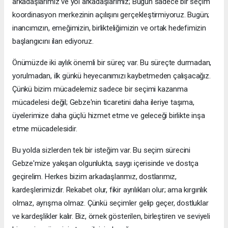
arkadaşlarımız ve yol arkadaşlarımız; Bugün sadece bir seçim
koordinasyon merkezinin açılışını gerçekleştirmiyoruz. Bugün;
inancımızın, emeğimizin, birlikteliğimizin ve ortak hedefimizin
başlangıcını ilan ediyoruz.
Önümüzde iki aylık önemli bir süreç var. Bu süreçte durmadan,
yorulmadan, ilk günkü heyecanımızı kaybetmeden çalışacağız.
Çünkü bizim mücadelemiz sadece bir seçimi kazanma
mücadelesi değil; Gebze'nin ticaretini daha ileriye taşıma,
üyelerimize daha güçlü hizmet etme ve geleceği birlikte inşa
etme mücadelesidir.
Bu yolda sizlerden tek bir isteğim var. Bu seçim sürecini
Gebze'mize yakışan olgunlukta, saygı içerisinde ve dostça
geçirelim. Herkes bizim arkadaşlarımız, dostlarımız,
kardeşlerimizdir. Rekabet olur, fikir ayrılıkları olur; ama kırgınlık
olmaz, ayrışma olmaz. Çünkü seçimler gelip geçer, dostluklar
ve kardeşlikler kalır. Biz, örnek gösterilen, birleştiren ve seviyeli