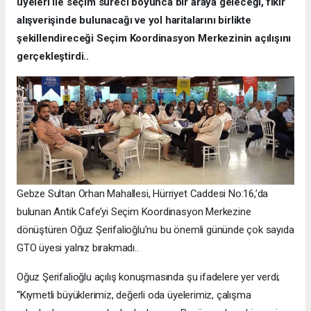
üyeleri ile seçim süreci boyunca bir araya geleceği, fikir
alışverişinde bulunacağı ve yol haritalarını birlikte
şekillendireceği Seçim Koordinasyon Merkezinin açılışını
gerçekleştirdi..
Gebze Sultan Orhan Mahallesi, Hürriyet Caddesi No:16,’da
bulunan Antik Cafe’yi Seçim Koordinasyon Merkezine
dönüştüren Oğuz Şerifalioğlu’nu bu önemli gününde çok sayıda
GTO üyesi yalnız bırakmadı..
Oğuz Şerifalioğlu açılış konuşmasında şu ifadelere yer verdi;
“Kıymetli büyüklerimiz, değerli oda üyelerimiz, çalışma