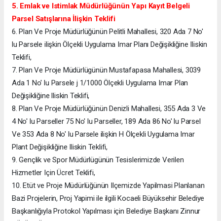
5. Emlak ve Istimlak Müdürlüğünün Yapı Kayıt Belgeli
Parsel Satışlarına İlişkin Teklifi
6. Plan Ve Proje Müdürlüğünün Pelitli Mahallesi, 320 Ada 7 No'
lu Parsele ilişkin Ölçekli Uygulama Imar Planı Değişikliğine Iliskin
Teklifi,
7. Plan Ve Proje Müdürlügünün Mustafapasa Mahallesi, 3039
Ada 1 No' lu Parsele j 1/1000 Ölçekli Uygulama Imar Plan
Değişikliğine lliskin Teklifi,
8. Plan Ve Proje Müdürlüğünün Denizli Mahallesi, 355 Ada 3 Ve
4 No' lu Parseller 75 No' lu Parseller, 189 Ada 86 No' lu Parsel
Ve 353 Ada 8 No' lu Parsele ilişkin H Ölçekli Uygulama Imar
Plant Değişikliğine Iliskin Teklifi,
9. Gençlik ve Spor Müdürlügünün Tesislerimizde Verilen
Hizmetler Için Ücret Teklifi,
10. Etüt ve Proje Müdürlüğünün Ilçemizde Yapilmasi Planlanan
Bazi Projelerin, Proj Yapimi ile ilgili Kocaeli Büyüksehir Belediye
Başkanlığıyla Protokol Yapılması için Belediye Başkanı Zinnur