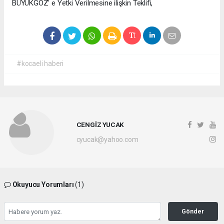
BÜYÜKGÖZ' e Yetki Verilmesine ilişkin Teklifi,
#kocaeli haberi
CENGİZ YUCAK
cyucak@yahoo.com
Okuyucu Yorumları
(1)
Gönder