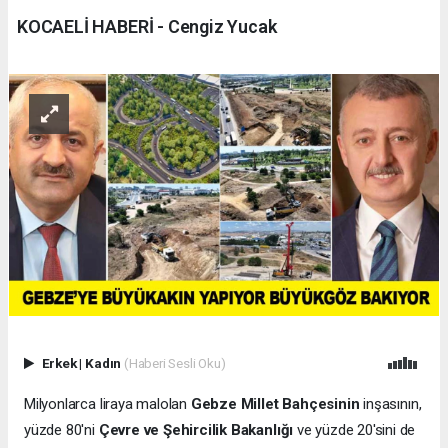
KOCAELİ HABERİ - Cengiz Yucak
Erkek
|
Kadın
(Haberi Sesli Oku)
Milyonlarca liraya malolan
Gebze Millet Bahçesinin
inşasının,
yüzde 80'ni
Çevre ve Şehircilik Bakanlığı
ve yüzde 20'sini de