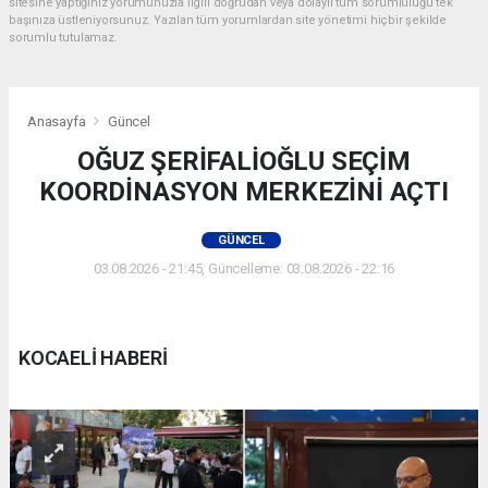
sitesine yaptığınız yorumunuzla ilgili doğrudan veya dolaylı tüm sorumluluğu tek
başınıza üstleniyorsunuz. Yazılan tüm yorumlardan site yönetimi hiçbir şekilde
sorumlu tutulamaz.
Anasayfa
Güncel
OĞUZ ŞERİFALİOĞLU SEÇİM
KOORDİNASYON MERKEZİNİ AÇTI
GÜNCEL
03.08.2026 - 21:45, Güncelleme: 03.08.2026 - 22:16
KOCAELİ HABERİ