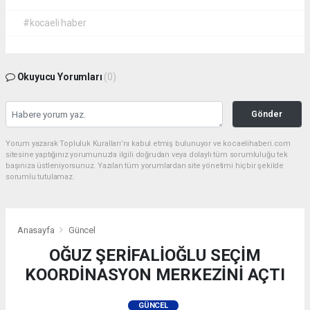
#kocaeli haber
Okuyucu Yorumları
(0)
Gönder
Yorum yazarak Topluluk Kuralları’nı kabul etmiş bulunuyor ve kocaelihaberi.com
sitesine yaptığınız yorumunuzla ilgili doğrudan veya dolaylı tüm sorumluluğu tek
başınıza üstleniyorsunuz. Yazılan tüm yorumlardan site yönetimi hiçbir şekilde
sorumlu tutulamaz.
Anasayfa
Güncel
OĞUZ ŞERİFALİOĞLU SEÇİM
KOORDİNASYON MERKEZİNİ AÇTI
GÜNCEL