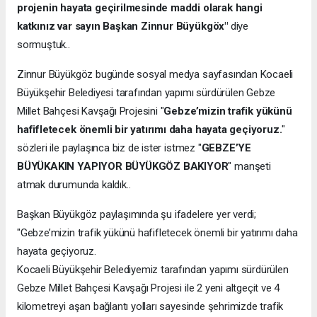
projenin hayata geçirilmesinde maddi olarak hangi
katkınız var sayın Başkan Zinnur Büyükgöx"
diye
sormuştuk..
Zinnur Büyükgöz bugünde sosyal medya sayfasından Kocaeli
Büyükşehir Belediyesi tarafından yapımı sürdürülen Gebze
Millet Bahçesi Kavşağı Projesini "
Gebze’mizin trafik yükünü
hafifletecek önemli bir yatırımı daha hayata geçiyoruz.
"
sözleri ile paylaşınca biz de ister istmez "
GEBZE’YE
BÜYÜKAKIN YAPIYOR BÜYÜKGÖZ BAKIYOR
" manşeti
atmak durumunda kaldık..
Başkan Büyükgöz paylaşımında şu ifadelere yer verdi;
"Gebze’mizin trafik yükünü hafifletecek önemli bir yatırımı daha
hayata geçiyoruz.
Kocaeli Büyükşehir Belediyemiz tarafından yapımı sürdürülen
Gebze Millet Bahçesi Kavşağı Projesi ile 2 yeni altgeçit ve 4
kilometreyi aşan bağlantı yolları sayesinde şehrimizde trafik