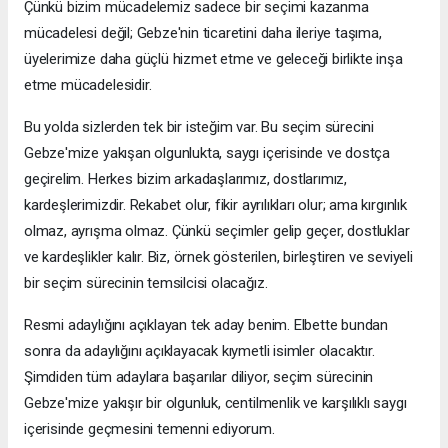
Çünkü bizim mücadelemiz sadece bir seçimi kazanma
mücadelesi değil; Gebze'nin ticaretini daha ileriye taşıma,
üyelerimize daha güçlü hizmet etme ve geleceği birlikte inşa
etme mücadelesidir.
Bu yolda sizlerden tek bir isteğim var. Bu seçim sürecini
Gebze'mize yakışan olgunlukta, saygı içerisinde ve dostça
geçirelim. Herkes bizim arkadaşlarımız, dostlarımız,
kardeşlerimizdir. Rekabet olur, fikir ayrılıkları olur; ama kırgınlık
olmaz, ayrışma olmaz. Çünkü seçimler gelip geçer, dostluklar
ve kardeşlikler kalır. Biz, örnek gösterilen, birleştiren ve seviyeli
bir seçim sürecinin temsilcisi olacağız.
Resmi adaylığını açıklayan tek aday benim. Elbette bundan
sonra da adaylığını açıklayacak kıymetli isimler olacaktır.
Şimdiden tüm adaylara başarılar diliyor, seçim sürecinin
Gebze'mize yakışır bir olgunluk, centilmenlik ve karşılıklı saygı
içerisinde geçmesini temenni ediyorum.