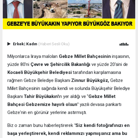
Erkek
|
Kadın
(Haberi Sesli Oku)
Milyonlarca liraya malolan
Gebze Millet Bahçesinin
inşasının,
yüzde 80'ni
Çevre ve Şehircilik Bakanlığı
ve yüzde 20'sini de
Kocaeli Büyükşehir Belediyesi
tarafından karşılamasına
rağmen Gebze Belediye Başkanı
Zinnur Büyükgöz,
Gebze
Millet Bahçesinin sağında kendi ve solunda Büyükşehir Belediye
Başkanı
Tahir Büyükakın'
ın yer aldığı ve "
Gebze Millet
Bahçesi Gebzemize hayırlı olsun"
yazılı devasa pankartı
Gebze'nin en görünür yerlerine astırmıştı.
Biz o zaman bunu haberleştirerek
"Siz kendi fotoğrafınızı en
başa yerleştirerek, kendi reklamınızı yapmışsınız ama bu