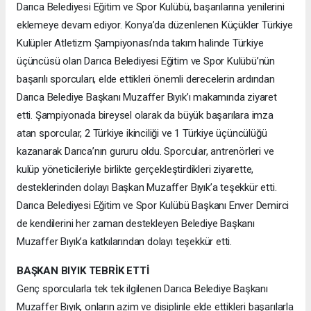
Darıca Belediyesi Eğitim ve Spor Kulübü, başarılarına yenilerini
eklemeye devam ediyor. Konya’da düzenlenen Küçükler Türkiye
Kulüpler Atletizm Şampiyonası’nda takım halinde Türkiye
üçüncüsü olan Darıca Belediyesi Eğitim ve Spor Kulübü’nün
başarılı sporcuları, elde ettikleri önemli derecelerin ardından
Darıca Belediye Başkanı Muzaffer Bıyık’ı makamında ziyaret
etti. Şampiyonada bireysel olarak da büyük başarılara imza
atan sporcular, 2 Türkiye ikinciliği ve 1 Türkiye üçüncülüğü
kazanarak Darıca’nın gururu oldu. Sporcular, antrenörleri ve
kulüp yöneticileriyle birlikte gerçekleştirdikleri ziyarette,
desteklerinden dolayı Başkan Muzaffer Bıyık’a teşekkür etti.
Darıca Belediyesi Eğitim ve Spor Kulübü Başkanı Enver Demirci
de kendilerini her zaman destekleyen Belediye Başkanı
Muzaffer Bıyık’a katkılarından dolayı teşekkür etti.
BAŞKAN BIYIK TEBRİK ETTİ
Genç sporcularla tek tek ilgilenen Darıca Belediye Başkanı
Muzaffer Bıyık, onların azim ve disiplinle elde ettikleri başarılarla