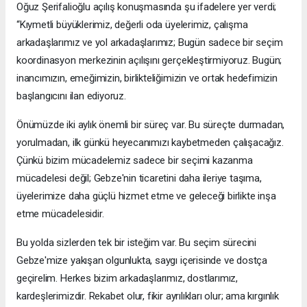
Oğuz Şerifalioğlu açılış konuşmasında şu ifadelere yer verdi;
“Kıymetli büyüklerimiz, değerli oda üyelerimiz, çalışma
arkadaşlarımız ve yol arkadaşlarımız; Bugün sadece bir seçim
koordinasyon merkezinin açılışını gerçekleştirmiyoruz. Bugün;
inancımızın, emeğimizin, birlikteliğimizin ve ortak hedefimizin
başlangıcını ilan ediyoruz.
Önümüzde iki aylık önemli bir süreç var. Bu süreçte durmadan,
yorulmadan, ilk günkü heyecanımızı kaybetmeden çalışacağız.
Çünkü bizim mücadelemiz sadece bir seçimi kazanma
mücadelesi değil; Gebze'nin ticaretini daha ileriye taşıma,
üyelerimize daha güçlü hizmet etme ve geleceği birlikte inşa
etme mücadelesidir.
Bu yolda sizlerden tek bir isteğim var. Bu seçim sürecini
Gebze'mize yakışan olgunlukta, saygı içerisinde ve dostça
geçirelim. Herkes bizim arkadaşlarımız, dostlarımız,
kardeşlerimizdir. Rekabet olur, fikir ayrılıkları olur; ama kırgınlık