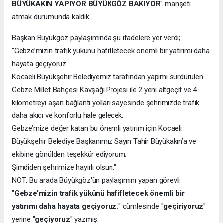
BÜYÜKAKIN YAPIYOR BÜYÜKGÖZ BAKIYOR
" manşeti
atmak durumunda kaldık..
Başkan Büyükgöz paylaşımında şu ifadelere yer verdi;
"Gebze’mizin trafik yükünü hafifletecek önemli bir yatırımı daha
hayata geçiyoruz.
Kocaeli Büyükşehir Belediyemiz tarafından yapımı sürdürülen
Gebze Millet Bahçesi Kavşağı Projesi ile 2 yeni altgeçit ve 4
kilometreyi aşan bağlantı yolları sayesinde şehrimizde trafik
daha akıcı ve konforlu hale gelecek.
Gebze’mize değer katan bu önemli yatırım için Kocaeli
Büyükşehir Belediye Başkanımız Sayın Tahir Büyükakın’a ve
ekibine gönülden teşekkür ediyorum.
Şimdiden şehrimize hayırlı olsun."
NOT: Bu arada Büyükgöz'ün paylaşımını yapan görevli
"
Gebze’mizin trafik yükünü hafifletecek önemli bir
yatırımı daha hayata geçiyoruz.
" cümlesinde "
geçiriyoruz
"
yerine "
geçiyoruz
" yazmış.