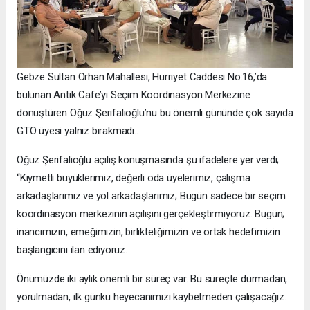
Gebze Sultan Orhan Mahallesi, Hürriyet Caddesi No:16,’da
bulunan Antik Cafe’yi Seçim Koordinasyon Merkezine
dönüştüren Oğuz Şerifalioğlu’nu bu önemli gününde çok sayıda
GTO üyesi yalnız bırakmadı..
Oğuz Şerifalioğlu açılış konuşmasında şu ifadelere yer verdi;
“Kıymetli büyüklerimiz, değerli oda üyelerimiz, çalışma
arkadaşlarımız ve yol arkadaşlarımız; Bugün sadece bir seçim
koordinasyon merkezinin açılışını gerçekleştirmiyoruz. Bugün;
inancımızın, emeğimizin, birlikteliğimizin ve ortak hedefimizin
başlangıcını ilan ediyoruz.
Önümüzde iki aylık önemli bir süreç var. Bu süreçte durmadan,
yorulmadan, ilk günkü heyecanımızı kaybetmeden çalışacağız.