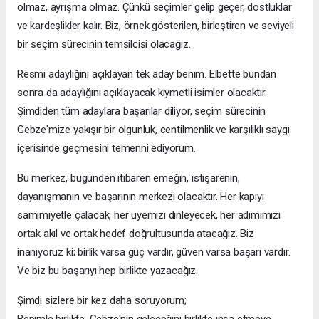
olmaz, ayrışma olmaz. Çünkü seçimler gelip geçer, dostluklar
ve kardeşlikler kalır. Biz, örnek gösterilen, birleştiren ve seviyeli
bir seçim sürecinin temsilcisi olacağız.
Resmi adaylığını açıklayan tek aday benim. Elbette bundan
sonra da adaylığını açıklayacak kıymetli isimler olacaktır.
Şimdiden tüm adaylara başarılar diliyor, seçim sürecinin
Gebze'mize yakışır bir olgunluk, centilmenlik ve karşılıklı saygı
içerisinde geçmesini temenni ediyorum.
Bu merkez, bugünden itibaren emeğin, istişarenin,
dayanışmanın ve başarının merkezi olacaktır. Her kapıyı
samimiyetle çalacak, her üyemizi dinleyecek, her adımımızı
ortak akıl ve ortak hedef doğrultusunda atacağız. Biz
inanıyoruz ki; birlik varsa güç vardır, güven varsa başarı vardır.
Ve biz bu başarıyı hep birlikte yazacağız.
Şimdi sizlere bir kez daha soruyorum;