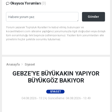
Okuyucu Yorumları
(0)
Gönder
Yorum yazarak Topluluk Kuralları’nı kabul etmiş bulunuyor ve
kocaelihaberi.com sitesine yaptığınız yorumunuzla ilgili doğrudan veya dolaylı
tüm sorumluluğu tek başınıza üstleniyorsunuz. Yazılan tüm yorumlardan site
yönetimi hiçbir şekilde sorumlu tutulamaz.
Anasayfa
Siyaset
GEBZE’YE BÜYÜKAKIN YAPIYOR
BÜYÜKGÖZ BAKIYOR
SIYASET
04.08.2026 - 13:24, Güncelleme: 04.08.2026 - 13:49