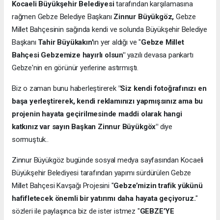
Kocaeli Büyükşehir Belediyesi
tarafından karşılamasına
rağmen Gebze Belediye Başkanı
Zinnur Büyükgöz,
Gebze
Millet Bahçesinin sağında kendi ve solunda Büyükşehir Belediye
Başkanı
Tahir Büyükakın'
ın yer aldığı ve "
Gebze Millet
Bahçesi Gebzemize hayırlı olsun"
yazılı devasa pankartı
Gebze'nin en görünür yerlerine astırmıştı.
Biz o zaman bunu haberleştirerek
"Siz kendi fotoğrafınızı en
başa yerleştirerek, kendi reklamınızı yapmışsınız ama bu
projenin hayata geçirilmesinde maddi olarak hangi
katkınız var sayın Başkan Zinnur Büyükgöx"
diye
sormuştuk..
Zinnur Büyükgöz bugünde sosyal medya sayfasından Kocaeli
Büyükşehir Belediyesi tarafından yapımı sürdürülen Gebze
Millet Bahçesi Kavşağı Projesini "
Gebze’mizin trafik yükünü
hafifletecek önemli bir yatırımı daha hayata geçiyoruz.
"
sözleri ile paylaşınca biz de ister istmez "
GEBZE’YE