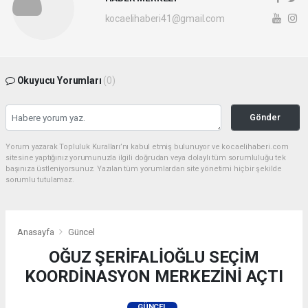
kocaelihaberi41@gmail.com
Okuyucu Yorumları
(0)
Gönder
Yorum yazarak Topluluk Kuralları’nı kabul etmiş bulunuyor ve kocaelihaberi.com
sitesine yaptığınız yorumunuzla ilgili doğrudan veya dolaylı tüm sorumluluğu tek
başınıza üstleniyorsunuz. Yazılan tüm yorumlardan site yönetimi hiçbir şekilde
sorumlu tutulamaz.
Anasayfa
Güncel
OĞUZ ŞERİFALİOĞLU SEÇİM
KOORDİNASYON MERKEZİNİ AÇTI
GÜNCEL