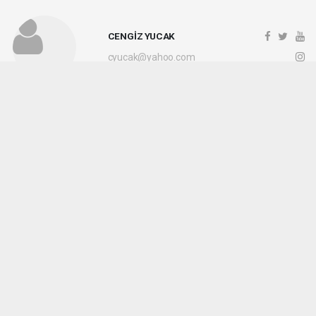
CENGİZ YUCAK
cyucak@yahoo.com
Okuyucu Yorumları
(0)
Gönder
Yorum yazarak Topluluk Kuralları’nı kabul etmiş bulunuyor ve kocaelihaberi.com
sitesine yaptığınız yorumunuzla ilgili doğrudan veya dolaylı tüm sorumluluğu tek
başınıza üstleniyorsunuz. Yazılan tüm yorumlardan site yönetimi hiçbir şekilde
sorumlu tutulamaz.
haber paketi
haber scripti
haber yazılımı