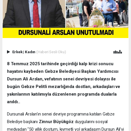
Erkek
|
Kadın
(Haberi Sesli Oku)
8 Temmuz 2025 tarihinde geçirdiği kalp krizi sonucu
hayatını kaybeden Gebze Belediyesi Başkan Yardımcısı
Dursun Ali Arslan, vefatının senei devriyesi dolayısı ile
bugün Gebze Pelitli mezarlığında dostları, arkadaşları ve
yakınlarının katılımıyla düzenlenen programda dualarla
anıldı..
Dursunali Arslan'ın senei devriye programına katılan Gebze
Belediye başkanı
Zinnur Büyükgöz
duygularını sosyal
medyadan "50 yıllık dostum, kıymetli yol arkadaşım Dursun Ali’yi