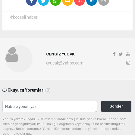
#kocaeli haber
CENGİZ YUCAK
cyucak@yahoo.com
Okuyucu Yorumları
(0)
Gönder
Yorum yazarak Topluluk Kuralları’nı kabul etmiş bulunuyor ve kocaelihaberi.com
sitesine yaptığınız yorumunuzla ilgili doğrudan veya dolaylı tüm sorumluluğu tek
başınıza üstleniyorsunuz. Yazılan tüm yorumlardan site yönetimi hiçbir şekilde
sorumlu tutulamaz.