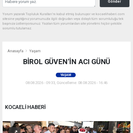
Gönder
Yorum yazarak Topluluk Kuralları’nı kabul etmiş bulunuyor ve kocaelihaberi.com
sitesine yaptığınız yorumunuzla ilgili doğrudan veya dolaylı tüm sorumluluğu tek
başınıza üstleniyorsunuz. Yazılan tüm yorumlardan site yönetimi hiçbir şekilde
sorumlu tutulamaz.
Anasayfa
Yaşam
BİROL GÜVEN’İN ACI GÜNÜ
YAŞAM
08.08.2026 - 09:33, Güncelleme: 08.08.2026 - 16:46
KOCAELİ HABERİ