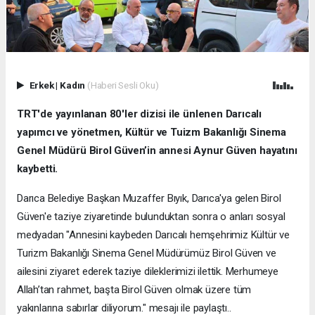
Erkek
|
Kadın
(Haberi Sesli Oku)
TRT'de yayınlanan 80'ler dizisi ile ünlenen Darıcalı
yapımcı ve yönetmen, Kültür ve Tuizm Bakanlığı Sinema
Genel Müdürü Birol Güven’in annesi Aynur Güven hayatını
kaybetti.
Darıca Belediye Başkan Muzaffer Bıyık, Darıca'ya gelen Birol
Güven'e taziye ziyaretinde bulunduktan sonra o anları sosyal
medyadan "Annesini kaybeden Darıcalı hemşehrimiz Kültür ve
Turizm Bakanlığı Sinema Genel Müdürümüz Birol Güven ve
ailesini ziyaret ederek taziye dileklerimizi ilettik. Merhumeye
Allah’tan rahmet, başta Birol Güven olmak üzere tüm
yakınlarına sabırlar diliyorum." mesajı ile paylaştı..