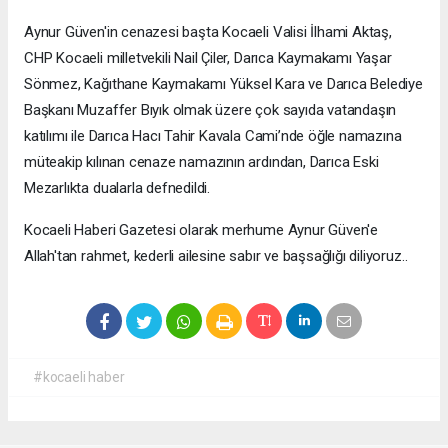
Aynur Güven'in cenazesi başta Kocaeli Valisi İlhami Aktaş,
CHP Kocaeli milletvekili Nail Çiler, Darıca Kaymakamı Yaşar
Sönmez, Kağıthane Kaymakamı Yüksel Kara ve Darıca Belediye
Başkanı Muzaffer Bıyık olmak üzere çok sayıda vatandaşın
katılımı ile Darıca Hacı Tahir Kavala Cami’nde öğle namazına
müteakip kılınan cenaze namazının ardından, Darıca Eski
Mezarlıkta dualarla defnedildi.
Kocaeli Haberi Gazetesi olarak merhume Aynur Güven'e
Allah'tan rahmet, kederli ailesine sabır ve başsağlığı diliyoruz..
#kocaeli haber