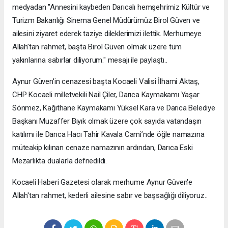
medyadan "Annesini kaybeden Darıcalı hemşehrimiz Kültür ve
Turizm Bakanlığı Sinema Genel Müdürümüz Birol Güven ve
ailesini ziyaret ederek taziye dileklerimizi ilettik. Merhumeye
Allah’tan rahmet, başta Birol Güven olmak üzere tüm
yakınlarına sabırlar diliyorum." mesajı ile paylaştı..
Aynur Güven'in cenazesi başta Kocaeli Valisi İlhami Aktaş,
CHP Kocaeli milletvekili Nail Çiler, Darıca Kaymakamı Yaşar
Sönmez, Kağıthane Kaymakamı Yüksel Kara ve Darıca Belediye
Başkanı Muzaffer Bıyık olmak üzere çok sayıda vatandaşın
katılımı ile Darıca Hacı Tahir Kavala Cami’nde öğle namazına
müteakip kılınan cenaze namazının ardından, Darıca Eski
Mezarlıkta dualarla defnedildi.
Kocaeli Haberi Gazetesi olarak merhume Aynur Güven'e
Allah'tan rahmet, kederli ailesine sabır ve başsağlığı diliyoruz..