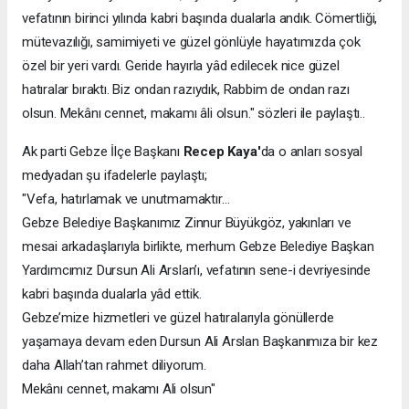
vefatının birinci yılında kabri başında dualarla andık. Cömertliği,
mütevazılığı, samimiyeti ve güzel gönlüyle hayatımızda çok
özel bir yeri vardı. Geride hayırla yâd edilecek nice güzel
hatıralar bıraktı. Biz ondan razıydık, Rabbim de ondan razı
olsun. Mekânı cennet, makamı âli olsun." sözleri ile paylaştı..
Ak parti Gebze İlçe Başkanı
Recep Kaya'
da o anları sosyal
medyadan şu ifadelerle paylaştı;
"Vefa, hatırlamak ve unutmamaktır…
Gebze Belediye Başkanımız Zinnur Büyükgöz, yakınları ve
mesai arkadaşlarıyla birlikte, merhum Gebze Belediye Başkan
Yardımcımız Dursun Ali Arslan’ı, vefatının sene-i devriyesinde
kabri başında dualarla yâd ettik.
Gebze’mize hizmetleri ve güzel hatıralarıyla gönüllerde
yaşamaya devam eden Dursun Ali Arslan Başkanımıza bir kez
daha Allah’tan rahmet diliyorum.
Mekânı cennet, makamı Ali olsun"