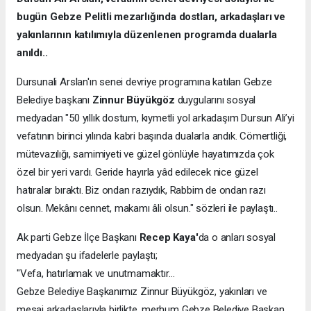
bugün Gebze Pelitli mezarlığında dostları, arkadaşları ve
yakınlarının katılımıyla düzenlenen programda dualarla
anıldı..
Dursunali Arslan'ın senei devriye programına katılan Gebze
Belediye başkanı
Zinnur Büyükgöz
duygularını sosyal
medyadan "50 yıllık dostum, kıymetli yol arkadaşım Dursun Ali’yi
vefatının birinci yılında kabri başında dualarla andık. Cömertliği,
mütevazılığı, samimiyeti ve güzel gönlüyle hayatımızda çok
özel bir yeri vardı. Geride hayırla yâd edilecek nice güzel
hatıralar bıraktı. Biz ondan razıydık, Rabbim de ondan razı
olsun. Mekânı cennet, makamı âli olsun." sözleri ile paylaştı..
Ak parti Gebze İlçe Başkanı
Recep Kaya'
da o anları sosyal
medyadan şu ifadelerle paylaştı;
"Vefa, hatırlamak ve unutmamaktır…
Gebze Belediye Başkanımız Zinnur Büyükgöz, yakınları ve
mesai arkadaşlarıyla birlikte, merhum Gebze Belediye Başkan