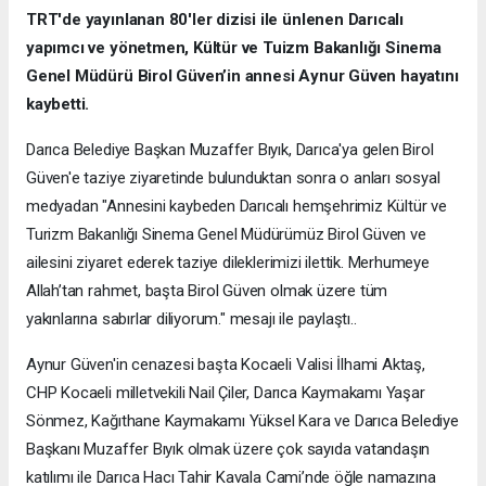
TRT'de yayınlanan 80'ler dizisi ile ünlenen Darıcalı
yapımcı ve yönetmen, Kültür ve Tuizm Bakanlığı Sinema
Genel Müdürü Birol Güven’in annesi Aynur Güven hayatını
kaybetti.
Darıca Belediye Başkan Muzaffer Bıyık, Darıca'ya gelen Birol
Güven'e taziye ziyaretinde bulunduktan sonra o anları sosyal
medyadan "Annesini kaybeden Darıcalı hemşehrimiz Kültür ve
Turizm Bakanlığı Sinema Genel Müdürümüz Birol Güven ve
ailesini ziyaret ederek taziye dileklerimizi ilettik. Merhumeye
Allah’tan rahmet, başta Birol Güven olmak üzere tüm
yakınlarına sabırlar diliyorum." mesajı ile paylaştı..
Aynur Güven'in cenazesi başta Kocaeli Valisi İlhami Aktaş,
CHP Kocaeli milletvekili Nail Çiler, Darıca Kaymakamı Yaşar
Sönmez, Kağıthane Kaymakamı Yüksel Kara ve Darıca Belediye
Başkanı Muzaffer Bıyık olmak üzere çok sayıda vatandaşın
katılımı ile Darıca Hacı Tahir Kavala Cami’nde öğle namazına