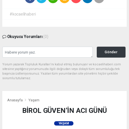
#kocaelihaberi
Okuyucu Yorumları
(0)
Gönder
Yorum yazarak Topluluk Kuralları’nı kabul etmiş bulunuyor ve kocaelihaberi.com
sitesine yaptığınız yorumunuzla ilgili doğrudan veya dolaylı tüm sorumluluğu tek
başınıza üstleniyorsunuz. Yazılan tüm yorumlardan site yönetimi hiçbir şekilde
sorumlu tutulamaz.
Anasayfa
Yaşam
BİROL GÜVEN’İN ACI GÜNÜ
YAŞAM