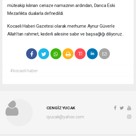
müteakip kılınan cenaze namazının ardından, Darıca Eski
Mezarlıkta dualarla defnedildi.
Kocaeli Haberi Gazetesi olarak merhume Aynur Güven'e
Allah'tan rahmet, kederli ailesine sabır ve başsağlığı diliyoruz..
#kocaeli haber
CENGİZ YUCAK
cyucak@yahoo.com