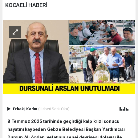
KOCAELİ HABERİ
Erkek
|
Kadın
(Haberi Sesli Oku)
8 Temmuz 2025 tarihinde geçirdiği kalp krizi sonucu
hayatını kaybeden Gebze Belediyesi Başkan Yardımcısı
Dursun Ali Arslan, vefatının senei devriyesi dolayısı ile