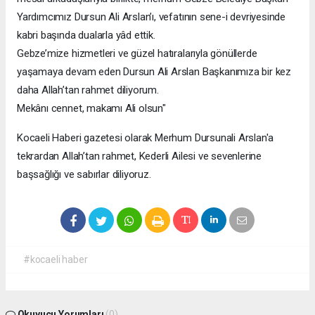
Yardımcımız Dursun Ali Arslan’ı, vefatının sene-i devriyesinde
kabri başında dualarla yâd ettik.
Gebze’mize hizmetleri ve güzel hatıralarıyla gönüllerde
yaşamaya devam eden Dursun Ali Arslan Başkanımıza bir kez
daha Allah’tan rahmet diliyorum.
Mekânı cennet, makamı Ali olsun"
Kocaeli Haberi gazetesi olarak Merhum Dursunali Arslan'a
tekrardan Allah’tan rahmet, Kederli Ailesi ve sevenlerine
başsağlığı ve sabırlar diliyoruz.
#kocaeli haber
Okuyucu Yorumları
(0)