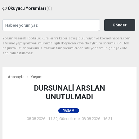
Okuyucu Yorumları
(0)
Gönder
Yorum yazarak Topluluk Kuralları’nı kabul etmiş bulunuyor ve kocaelihaberi.com
sitesine yaptığınız yorumunuzla ilgili doğrudan veya dolaylı tüm sorumluluğu tek
başınıza üstleniyorsunuz. Yazılan tüm yorumlardan site yönetimi hiçbir şekilde
sorumlu tutulamaz.
Anasayfa
Yaşam
DURSUNALİ ARSLAN
UNUTULMADI
YAŞAM
08.08.2026 - 11:32, Güncelleme: 08.08.2026 - 16:31