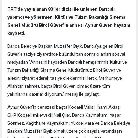
TRT'de yayınlanan 80'ler dizisi ile ünlenen Darıcalı
yapımcı ve yönetmen, Kültür ve Tuizm Bakanlığı Sinema
Genel Müdürü Birol Güven’in annesi Aynur Güven hayatını
kaybetti.
Darıca Belediye Başkan Muzaffer Bıyık, Darıca'ya gelen Birol
Güven'e taziye ziyaretinde bulunduktan sonra o anları sosyal
medyadan "Annesini kaybeden Darıcalı hemşehrimiz Kültür ve
Turizm Bakanlığı Sinema Genel Müdürümüz Birol Güven ve
ailesini ziyaret ederek taziye dileklerimizi ilettik. Merhumeye
Allah’tan rahmet, başta Birol Güven olmak üzere tüm
yakınlarına sabırlar diliyorum." mesajı ile paylaştı..
Aynur Güven'in cenazesi başta Kocaeli Valisi İlhami Aktaş,
CHP Kocaeli milletvekili Nail Çiler, Darıca Kaymakamı Yaşar
Sönmez, Kağıthane Kaymakamı Yüksel Kara ve Darıca Belediye
Başkanı Muzaffer Bıyık olmak üzere çok sayıda vatandaşın