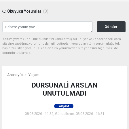
Okuyucu Yorumları
(0)
Gönder
Yorum yazarak Topluluk Kuralları’nı kabul etmiş bulunuyor ve kocaelihaberi.com
sitesine yaptığınız yorumunuzla ilgili doğrudan veya dolaylı tüm sorumluluğu tek
başınıza üstleniyorsunuz. Yazılan tüm yorumlardan site yönetimi hiçbir şekilde
sorumlu tutulamaz.
Anasayfa
Yaşam
DURSUNALİ ARSLAN
UNUTULMADI
YAŞAM
08.08.2026 - 11:32, Güncelleme: 08.08.2026 - 16:31