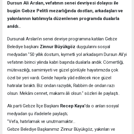
Dursun Ali Arslan, vefatının senei devriyesi dolayısı ile
bugün Gebze Pelitli mezarlığında dostları, arkadaşları ve
yakınlarının katılımıyla düzenlenen programda dualarla
anıldı..
Dursunali Arslan'ın senei devriye programına katılan Gebze
Belediye başkanı
Zinnur Büyükgöz
duygularını sosyal
medyadan "50 yıllık dostum, kıymetli yol arkadaşım Dursun Ali’yi
vefatının birinci yılında kabri başında dualarla andık. Cömertliği,
mütevazılığı, samimiyeti ve güzel gönlüyle hayatımızda çok
özel bir yeri vardı. Geride hayırla yâd edilecek nice güzel
hatıralar bıraktı. Biz ondan razıydık, Rabbim de ondan razı
olsun. Mekânı cennet, makamı âli olsun." sözleri ile paylaştı..
Ak parti Gebze İlçe Başkanı
Recep Kaya'
da o anları sosyal
medyadan şu ifadelerle paylaştı;
"Vefa, hatırlamak ve unutmamaktır…
Gebze Belediye Başkanımız Zinnur Büyükgöz, yakınları ve