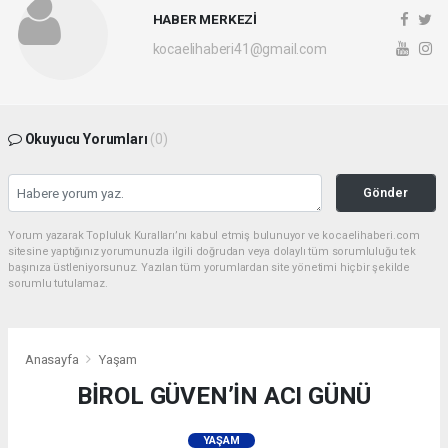
HABER MERKEZİ
kocaelihaberi41@gmail.com
Okuyucu Yorumları
(0)
Gönder
Yorum yazarak Topluluk Kuralları’nı kabul etmiş bulunuyor ve kocaelihaberi.com
sitesine yaptığınız yorumunuzla ilgili doğrudan veya dolaylı tüm sorumluluğu tek
başınıza üstleniyorsunuz. Yazılan tüm yorumlardan site yönetimi hiçbir şekilde
sorumlu tutulamaz.
Anasayfa
Yaşam
BİROL GÜVEN’İN ACI GÜNÜ
YAŞAM