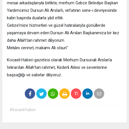
mesai arkadaşlarıyla birlikte, merhum Gebze Belediye Başkan
Yardımcımız Dursun Ali Arslan’ı, vefatının sene-i devriyesinde
kabri başında dualarla yâd ettik.
Gebze’mize hizmetleri ve güzel hatıralarıyla gönüllerde
yaşamaya devam eden Dursun Ali Arslan Başkanımıza bir kez
daha Allah’tan rahmet diliyorum.
Mekânı cennet, makamı Ali olsun"
Kocaeli Haberi gazetesi olarak Merhum Dursunali Arslan'a
tekrardan Allah’tan rahmet, Kederli Ailesi ve sevenlerine
başsağlığı ve sabırlar diliyoruz.
#kocaeli haber