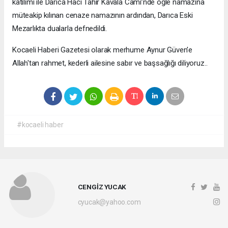
katılımı ile Darıca Hacı Tahir Kavala Cami’nde öğle namazına
müteakip kılınan cenaze namazının ardından, Darıca Eski
Mezarlıkta dualarla defnedildi.
Kocaeli Haberi Gazetesi olarak merhume Aynur Güven'e
Allah'tan rahmet, kederli ailesine sabır ve başsağlığı diliyoruz..
#kocaeli haber
CENGİZ YUCAK
cyucak@yahoo.com