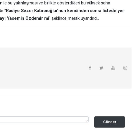
r
ile bu yakınlaşması ve birlikte gösterdikleri bu yüksek saha
de "
Radiye Sezer Katırcıoğluı'nun kendinden sonra listede yer
adayı Yasemin Özdemir mi
" şeklinde merak uyandırdı..
Gönder