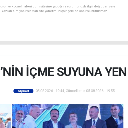
nuyor ve kocaelihaberi.com sitesine yaptığınız yorumunuzla ilgili doğrudan veya
. Yazılan tüm yorumlardan site yönetimi hiçbir şekilde sorumlu tutulamaz.
’NİN İÇME SUYUNA YEN
05.08.2026 - 19:44, Güncelleme: 05.08.2026 - 19:55
Siyaset