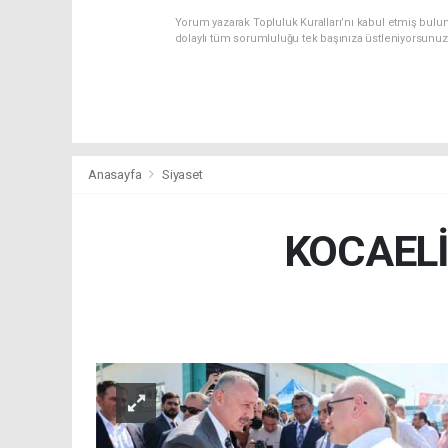
Yorum yazarak Topluluk Kuralları’nı kabul etmiş bulu
dolaylı tüm sorumluluğu tek başınıza üstleniyorsunuz
Anasayfa
Siyaset
KOCAELİ