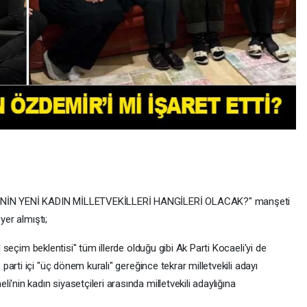
Lİ’NİN YENİ KADIN MİLLETVEKİLLERİ HANGİLERİ OLACAK?" manşeti
yer almıştı;
l seçim beklentisi" tüm illerde olduğu gibi Ak Parti Kocaeli'yi de
u
parti içi "üç dönem kuralı" gereğince tekrar milletvekili adayı
'nin kadın siyasetçileri arasında milletvekili adaylığına