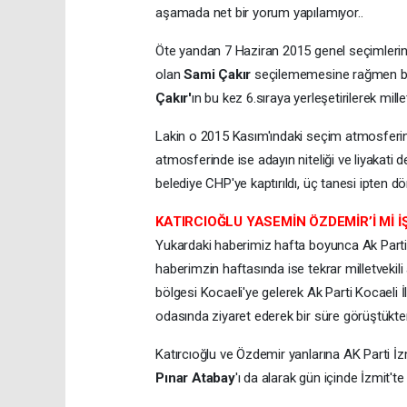
aşamada net bir yorum yapılamıyor..
Öte yandan 7 Haziran 2015 genel seçimlerinde 
olan
Sami Çakır
seçilememesine rağmen beş
Çakır'
ın bu kez 6.sıraya yerleşetirilerek mille
Lakin o 2015 Kasım'ındaki seçim atmosferi
atmosferinde ise adayın niteliği ve liyakati 
belediye CHP'ye kaptırıldı, üç tanesi ipten d
KATIRCIOĞLU YASEMİN ÖZDEMİR’İ Mİ İ
Yukardaki haberimiz hafta boyunca Ak Parti Ko
haberimzin haftasında ise tekrar milletveki
bölgesi Kocaeli'ye gelerek Ak Parti Kocaeli İ
odasında ziyaret ederek bir süre görüştükten 
Katırcıoğlu ve Özdemir yanlarına AK Parti İz
Pınar Atabay
'ı da alarak gün içinde İzmit'te