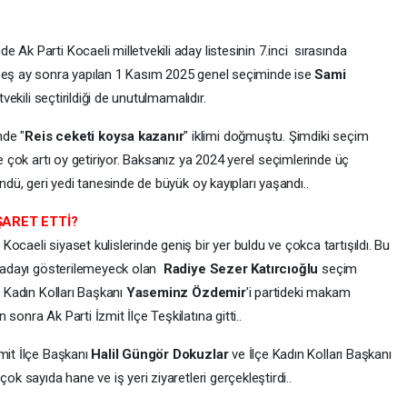
Ak Parti Kocaeli milletvekili aday listesinin 7.inci sırasında
 ay sonra yapılan 1 Kasım 2025 genel seçiminde ise
Sami
tvekili seçtirildiği de unutulmamalıdır.
nde "
Reis ceketi koysa kazanır
" iklimi doğmuştu. Şimdiki seçim
de çok artı oy getiriyor. Baksanız ya 2024 yerel seçimlerinde üç
öndü, geri yedi tanesinde de büyük oy kayıpları yaşandı..
ŞARET ETTİ?
caeli siyaset kulislerinde geniş bir yer buldu ve çokca tartışıldı. Bu
li adayı gösterilemeyeck olan
Radiye Sezer Katırcıoğlu
seçim
l Kadın Kolları Başkanı
Yaseminz Özdemir
'i partideki makam
sonra Ak Parti İzmit İlçe Teşkilatına gitti..
mit İlçe Başkanı
Halil Güngör Dokuzlar
ve İlçe Kadın Kolları Başkanı
 çok sayıda hane ve iş yeri ziyaretleri gerçekleştirdi..