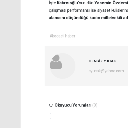
İşte
Katırcıoğlu
'nun dün
Yasemin Özdemi
çalışması performansı ise siyaset kulislerin
alamsını düşündüğü kadın milletvekili 
#kocaeli haber
CENGİZ YUCAK
cyucak@yahoo.com
Okuyucu Yorumları
(0)