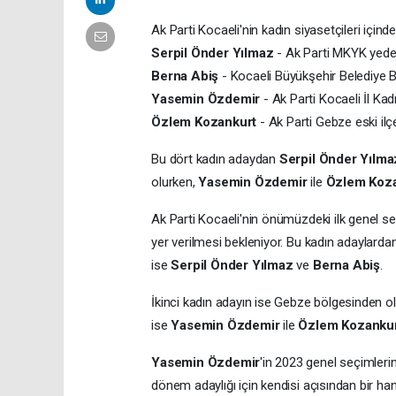
Ak Parti Kocaeli'nin kadın siyasetçileri içind
Serpil Önder Yılmaz
- Ak Parti MKYK yedek 
Berna Abiş
- Kocaeli Büyükşehir Belediye B
Yasemin Özdemir
- Ak Parti Kocaeli İl Kad
Özlem Kozankurt
- Ak Parti Gebze eski il
Bu dört kadın adaydan
Serpil Önder Yılm
olurken,
Yasemin Özdemir
ile
Özlem Koz
Ak Parti Kocaeli'nin önümüzdeki ilk genel seçi
yer verilmesi bekleniyor. Bu kadın adaylarda
ise
Serpil Önder Yılmaz
ve
Berna Abiş
.
İkinci kadın adayın ise Gebze bölgesinden o
ise
Yasemin Özdemir
ile
Özlem Kozanku
Yasemin Özdemir
'in 2023 genel seçimler
dönem adaylığı için kendisi açısından bir han