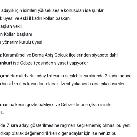
e adaylık için isimleri yüksek sesle konuşulan ise şunlar;
üyesi ve eski il kadın kolları başkanı
aşkan vekili
ın Kolları başkanı
çe yönetim kurulu üyesi
az
Karamürsel ve Berna Abiş Gölcük ilçelerinden siyasete dahil
ankurt
ise Gebze ilçesinden siyaset yapıyorlar..
mdeki milletvekili aday listesinin seçilebilir sıralarında 2 kadın adaya
n birisi İzmit yakasından olacak. İzmit yakasında öne çıkan isimler
lmasına kesin gözle bakılıyor ve Gebze'de öne çıkan isimler
rt.
inde 7. sıra adayı gösterilmesine rağmen seçilememiş olması bu yeni
dikap olarak değerlendirilirken diğer adaylar için ise henüz bu