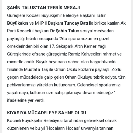
ŞAHİN TALUS'TAN TEBRİK MESAJI
Güreşlere Kocaeli Büyükşehir Belediye Başkanı
Tahir
Büyükakın
ve MHP İl Başkanı
Tuncay Batı
ile birlikte katılan Ak
Parti Kocaeli il başkanı
Dr.Şahin Talus
sosyal medyadan
paylaştığı tebrik mesajunda "Ata sporumuzun en güzel
örneklerinden biri olan 17. Sekapark Altın Kemer Yağlı
Güreşlerinde efsane güreşçimiz Ramiz Kahvecileri rahmet ve
minnetle andık. Büyük heyecana sahne olan başpehlivanlık
finalinde Mustafa Taş ile Orhan Okulu kozlarını paylaştı. Zorlu
geçen mücadelede galip gelen Orhan Okuluyu tebrik ediyor, tüm
pehlivanlarımızı yürekten kutluyorum. Geleneksel sporlarımızı
yaşatmaya, kültürümüze sahip çıkmaya devam edeceğiz."
ifadelerine yer verdi..
KIYASIYA MÜCADELEYE SAHNE OLDU
Kocaeli Büyükşehir Belediyesi tarafından geleneksel olarak
düzenlenen ve bu yıl ‘Hocaların Hocası’ unvanıyla tanınan