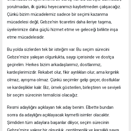
yorulmadan, ilk günkü heyecanımızı kaybetmeden çalışacağız.
Çünkü bizim mücadelemiz sadece bir seçimi kazanma
mücadelesi değil; Gebze'nin ticaretini daha ileriye taşıma,
üyelerimize daha güçlü hizmet etme ve geleceği birlikte inşa
etme mücadelesidir.
Bu yolda sizlerden tek bir isteğim var. Bu seçim sürecini
Gebze'mize yakışan olgunlukta, saygı içerisinde ve dostça
geçirelim. Herkes bizim arkadaşlarımız, dostlarımız,
kardeşlerimizdir. Rekabet olur, fikir ayrılıkları olur; ama kırgınlık
olmaz, ayrışma olmaz. Çünkü seçimler gelip geçer, dostluklar
ve kardeşlikler kalır. Biz, örnek gösterilen, birleştiren ve seviyeli
bir seçim sürecinin temsilcisi olacağız.
Resmi adaylığını açıklayan tek aday benim. Elbette bundan
sonra da adaylığını açıklayacak kıymetli isimler olacaktır.
Şimdiden tüm adaylara başarılar diliyor, seçim sürecinin
Gebze'mize yakışır bir olgunluk, centilmenlik ve karşılıklı saygı