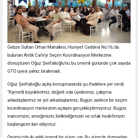
Gebze Sultan Orhan Mahallesi, Hürriyet Caddesi No:16,’da
bulunan Antik Cafe’yi Seçim Koordinasyon Merkezine
dönüştüren Oğuz Şerifalioğlu’nu bu önemli gününde çok sayıda
GTO üyesi yalnız bırakmadı..
Oğuz Şerifalioğlu açılış konuşmasında şu ifadelere yer verdi;
“Kıymetli büyüklerimiz, değerli oda üyelerimiz, çalışma
arkadaşlarımız ve yol arkadaşlarımız; Bugün sadece bir seçim
koordinasyon merkezinin açılışını gerçekleştirmiyoruz. Bugün;
inancımızın, emeğimizin, birlikteliğimizin ve ortak hedefimizin
başlangıcını ilan ediyoruz.
Önümüzde iki aylık önemli bir süreç var. Bu süreçte durmadan,