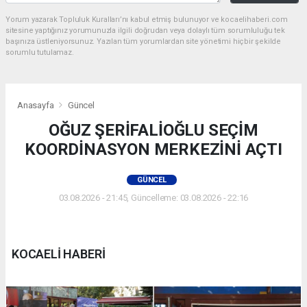
Yorum yazarak Topluluk Kuralları’nı kabul etmiş bulunuyor ve kocaelihaberi.com
sitesine yaptığınız yorumunuzla ilgili doğrudan veya dolaylı tüm sorumluluğu tek
başınıza üstleniyorsunuz. Yazılan tüm yorumlardan site yönetimi hiçbir şekilde
sorumlu tutulamaz.
Anasayfa
Güncel
OĞUZ ŞERİFALİOĞLU SEÇİM
KOORDİNASYON MERKEZİNİ AÇTI
GÜNCEL
03.08.2026 - 21:45, Güncelleme: 03.08.2026 - 22:16
KOCAELİ HABERİ