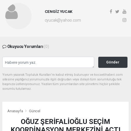
CENGİZ YUCAK
cyucak@yahoo.com
Okuyucu Yorumları
(0)
Gönder
Yorum yazarak Topluluk Kuralları’nı kabul etmiş bulunuyor ve kocaelihaberi.com
sitesine yaptığınız yorumunuzla ilgili doğrudan veya dolaylı tüm sorumluluğu tek
başınıza üstleniyorsunuz. Yazılan tüm yorumlardan site yönetimi hiçbir şekilde
sorumlu tutulamaz.
Anasayfa
Güncel
OĞUZ ŞERİFALİOĞLU SEÇİM
KOORDİNASYON MERKEZİNİ AÇTI