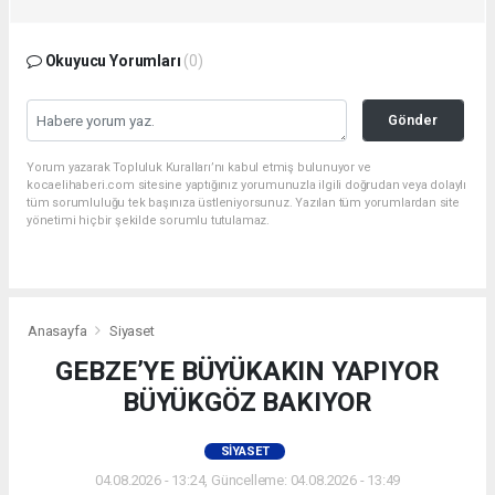
Okuyucu Yorumları
(0)
Gönder
Yorum yazarak Topluluk Kuralları’nı kabul etmiş bulunuyor ve
kocaelihaberi.com sitesine yaptığınız yorumunuzla ilgili doğrudan veya dolaylı
tüm sorumluluğu tek başınıza üstleniyorsunuz. Yazılan tüm yorumlardan site
yönetimi hiçbir şekilde sorumlu tutulamaz.
Anasayfa
Siyaset
GEBZE’YE BÜYÜKAKIN YAPIYOR
BÜYÜKGÖZ BAKIYOR
SIYASET
04.08.2026 - 13:24, Güncelleme: 04.08.2026 - 13:49