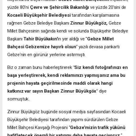
yüzde 80'ni
Çevre ve Şehircilik Bakanlığı
ve yüzde 20'sini de
Kocaeli Büyükşehir Belediyesi
tarafından karşılamasına
rağmen Gebze Belediye Başkanı
Zinnur Büyükgöz,
Gebze
Millet Bahçesinin sağında kendi ve solunda Büyükşehir Belediye
Başkanı
Tahir Büyükakın'
ın yer aldığı ve "
Gebze Millet
Bahçesi Gebzemize hayırlı olsun"
yazılı devasa pankartı
Gebze'nin en görünür yerlerine astırmıştı.
Biz o zaman bunu haberleştirerek
"Siz kendi fotoğrafınızı en
başa yerleştirerek, kendi reklamınızı yapmışsınız ama bu
projenin hayata geçirilmesinde maddi olarak hangi
katkınız var sayın Başkan Zinnur Büyükgöx"
diye
sormuştuk..
Zinnur Büyükgöz bugünde sosyal medya sayfasından Kocaeli
Büyükşehir Belediyesi tarafından yapımı sürdürülen Gebze
Millet Bahçesi Kavşağı Projesini "
Gebze’mizin trafik yükünü
hafifletecek önemli bir yatırımı daha hayata geçiyoruz.
"