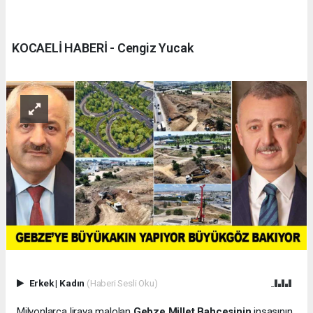
KOCAELİ HABERİ - Cengiz Yucak
Erkek
|
Kadın
(Haberi Sesli Oku)
Milyonlarca liraya malolan
Gebze Millet Bahçesinin
inşasının,