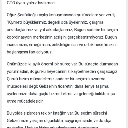
GTO üyesi yalnız bırakmadı..
Oğuz Şerifalioğlu açılış konuşmasında şu ifadelere yer verdi;
“Kıymetli büyüklerimiz, değerli oda üyelerimiz, çalışma
arkadaşlarımız ve yol arkadaşlarımız; Bugün sadece bir seçim
koordinasyon merkezinin açılışını gerçekleştirmiyoruz. Bugün;
inancımızın, emeğimizin, birlikteliğimizin ve ortak hedefimizin
başlangıcını ilan ediyoruz.
Önümüzde iki aylık önemli bir süreç var. Bu süreçte durmadan,
yorulmadan, ilk günkü heyecanımızı kaybetmeden çalışacağız.
Çünkü bizim mücadelemiz sadece bir seçimi kazanma
mücadelesi değil; Gebze'nin ticaretini daha ileriye taşıma,
üyelerimize daha güçlü hizmet etme ve geleceği birlikte inşa
etme mücadelesidir.
Bu yolda sizlerden tek bir isteğim var. Bu seçim sürecini
Gebze'mize yakışan olgunlukta, saygı içerisinde ve dostça