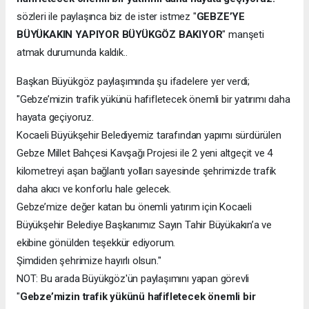
sözleri ile paylaşınca biz de ister istmez "
GEBZE’YE
BÜYÜKAKIN YAPIYOR BÜYÜKGÖZ BAKIYOR
" manşeti
atmak durumunda kaldık..
Başkan Büyükgöz paylaşımında şu ifadelere yer verdi;
"Gebze’mizin trafik yükünü hafifletecek önemli bir yatırımı daha
hayata geçiyoruz.
Kocaeli Büyükşehir Belediyemiz tarafından yapımı sürdürülen
Gebze Millet Bahçesi Kavşağı Projesi ile 2 yeni altgeçit ve 4
kilometreyi aşan bağlantı yolları sayesinde şehrimizde trafik
daha akıcı ve konforlu hale gelecek.
Gebze’mize değer katan bu önemli yatırım için Kocaeli
Büyükşehir Belediye Başkanımız Sayın Tahir Büyükakın’a ve
ekibine gönülden teşekkür ediyorum.
Şimdiden şehrimize hayırlı olsun."
NOT: Bu arada Büyükgöz'ün paylaşımını yapan görevli
"
Gebze’mizin trafik yükünü hafifletecek önemli bir