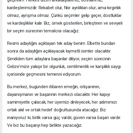
geçirelim. Herkes bizim arkadaşlarımız, dostlarımız,
kardeşlerimizdir. Rekabet olur, fikir ayrılıkları olur; ama kırgınlık
olmaz, ayrışma olmaz. Çünkü seçimler gelip geçer, dostluklar
ve kardeşlikler kalır. Biz, örnek gösterilen, birleştiren ve seviyeli
bir seçim sürecinin temsilcisi olacağız.
Resmi adaylığını açıklayan tek aday benim. Elbette bundan
sonra da adaylığını açıklayacak kıymetli isimler olacaktır.
Şimdiden tüm adaylara başarılar diliyor, seçim sürecinin
Gebze'mize yakışır bir olgunluk, centilmenlik ve karşılıklı saygı
içerisinde geçmesini temenni ediyorum.
Bu merkez, bugünden itibaren emeğin, istişarenin,
dayanışmanın ve başarının merkezi olacaktır. Her kapıyı
samimiyetle çalacak, her üyemizi dinleyecek, her adımımızı
ortak akıl ve ortak hedef doğrultusunda atacağız. Biz
inanıyoruz ki; birlik varsa güç vardır, güven varsa başarı vardır.
Ve biz bu başarıyı hep birlikte yazacağız.