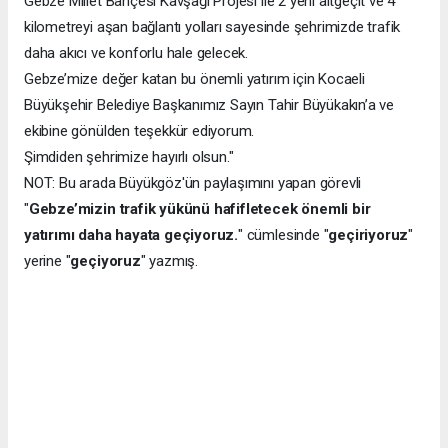
Gebze Millet Bahçesi Kavşağı Projesi ile 2 yeni altgeçit ve 4
kilometreyi aşan bağlantı yolları sayesinde şehrimizde trafik
daha akıcı ve konforlu hale gelecek.
Gebze’mize değer katan bu önemli yatırım için Kocaeli
Büyükşehir Belediye Başkanımız Sayın Tahir Büyükakın’a ve
ekibine gönülden teşekkür ediyorum.
Şimdiden şehrimize hayırlı olsun."
NOT: Bu arada Büyükgöz'ün paylaşımını yapan görevli
"
Gebze’mizin trafik yükünü hafifletecek önemli bir
yatırımı daha hayata geçiyoruz.
" cümlesinde "
geçiriyoruz
"
yerine "
geçiyoruz
" yazmış.