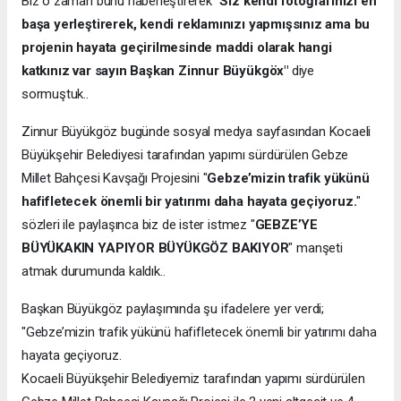
Biz o zaman bunu haberleştirerek
"Siz kendi fotoğrafınızı en
başa yerleştirerek, kendi reklamınızı yapmışsınız ama bu
projenin hayata geçirilmesinde maddi olarak hangi
katkınız var sayın Başkan Zinnur Büyükgöx"
diye
sormuştuk..
Zinnur Büyükgöz bugünde sosyal medya sayfasından Kocaeli
Büyükşehir Belediyesi tarafından yapımı sürdürülen Gebze
Millet Bahçesi Kavşağı Projesini "
Gebze’mizin trafik yükünü
hafifletecek önemli bir yatırımı daha hayata geçiyoruz.
"
sözleri ile paylaşınca biz de ister istmez "
GEBZE’YE
BÜYÜKAKIN YAPIYOR BÜYÜKGÖZ BAKIYOR
" manşeti
atmak durumunda kaldık..
Başkan Büyükgöz paylaşımında şu ifadelere yer verdi;
"Gebze’mizin trafik yükünü hafifletecek önemli bir yatırımı daha
hayata geçiyoruz.
Kocaeli Büyükşehir Belediyemiz tarafından yapımı sürdürülen