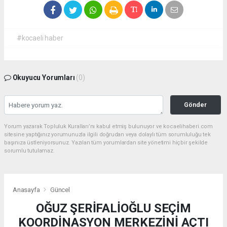
#kocaeli haber
Okuyucu Yorumları
(0)
Gönder
Yorum yazarak Topluluk Kuralları’nı kabul etmiş bulunuyor ve kocaelihaberi.com
sitesine yaptığınız yorumunuzla ilgili doğrudan veya dolaylı tüm sorumluluğu tek
başınıza üstleniyorsunuz. Yazılan tüm yorumlardan site yönetimi hiçbir şekilde
sorumlu tutulamaz.
Anasayfa
Güncel
OĞUZ ŞERİFALİOĞLU SEÇİM
KOORDİNASYON MERKEZİNİ AÇTI