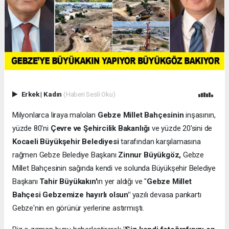
Erkek
|
Kadın
(Haberi Sesli Oku)
Milyonlarca liraya malolan
Gebze Millet Bahçesinin
inşasının,
yüzde 80'ni
Çevre ve Şehircilik Bakanlığı
ve yüzde 20'sini de
Kocaeli Büyükşehir Belediyesi
tarafından karşılamasına
rağmen Gebze Belediye Başkanı
Zinnur Büyükgöz,
Gebze
Millet Bahçesinin sağında kendi ve solunda Büyükşehir Belediye
Başkanı
Tahir Büyükakın'
ın yer aldığı ve "
Gebze Millet
Bahçesi Gebzemize hayırlı olsun"
yazılı devasa pankartı
Gebze'nin en görünür yerlerine astırmıştı.