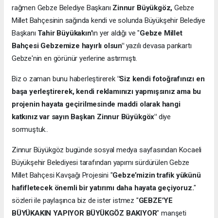
rağmen Gebze Belediye Başkanı
Zinnur Büyükgöz,
Gebze
Millet Bahçesinin sağında kendi ve solunda Büyükşehir Belediye
Başkanı
Tahir Büyükakın'
ın yer aldığı ve "
Gebze Millet
Bahçesi Gebzemize hayırlı olsun"
yazılı devasa pankartı
Gebze'nin en görünür yerlerine astırmıştı.
Biz o zaman bunu haberleştirerek
"Siz kendi fotoğrafınızı en
başa yerleştirerek, kendi reklamınızı yapmışsınız ama bu
projenin hayata geçirilmesinde maddi olarak hangi
katkınız var sayın Başkan Zinnur Büyükgöx"
diye
sormuştuk..
Zinnur Büyükgöz bugünde sosyal medya sayfasından Kocaeli
Büyükşehir Belediyesi tarafından yapımı sürdürülen Gebze
Millet Bahçesi Kavşağı Projesini "
Gebze’mizin trafik yükünü
hafifletecek önemli bir yatırımı daha hayata geçiyoruz.
"
sözleri ile paylaşınca biz de ister istmez "
GEBZE’YE
BÜYÜKAKIN YAPIYOR BÜYÜKGÖZ BAKIYOR
" manşeti