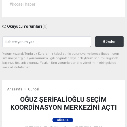
#kocaeli haber
Okuyucu Yorumları
(0)
Gönder
Yorum yazarak Topluluk Kuralları’nı kabul etmiş bulunuyor ve kocaelihaberi.com
sitesine yaptığınız yorumunuzla ilgili doğrudan veya dolaylı tüm sorumluluğu tek
başınıza üstleniyorsunuz. Yazılan tüm yorumlardan site yönetimi hiçbir şekilde
sorumlu tutulamaz.
Anasayfa
Güncel
OĞUZ ŞERİFALİOĞLU SEÇİM
KOORDİNASYON MERKEZİNİ AÇTI
GÜNCEL