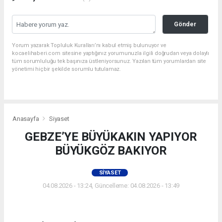
Gönder
Yorum yazarak Topluluk Kuralları’nı kabul etmiş bulunuyor ve
kocaelihaberi.com sitesine yaptığınız yorumunuzla ilgili doğrudan veya dolaylı
tüm sorumluluğu tek başınıza üstleniyorsunuz. Yazılan tüm yorumlardan site
yönetimi hiçbir şekilde sorumlu tutulamaz.
Anasayfa
Siyaset
GEBZE’YE BÜYÜKAKIN YAPIYOR
BÜYÜKGÖZ BAKIYOR
SIYASET
04.08.2026 - 13:24, Güncelleme: 04.08.2026 - 13:49