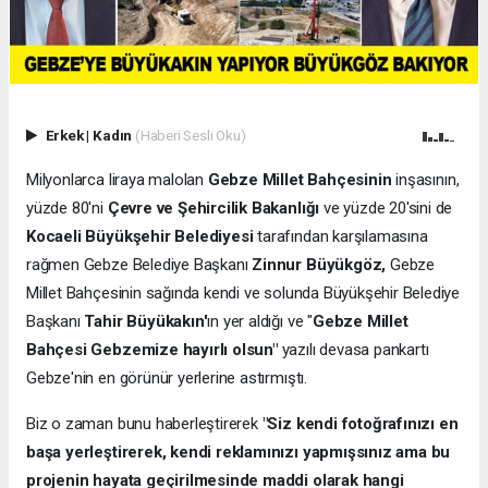
Erkek
|
Kadın
(Haberi Sesli Oku)
Milyonlarca liraya malolan
Gebze Millet Bahçesinin
inşasının,
yüzde 80'ni
Çevre ve Şehircilik Bakanlığı
ve yüzde 20'sini de
Kocaeli Büyükşehir Belediyesi
tarafından karşılamasına
rağmen Gebze Belediye Başkanı
Zinnur Büyükgöz,
Gebze
Millet Bahçesinin sağında kendi ve solunda Büyükşehir Belediye
Başkanı
Tahir Büyükakın'
ın yer aldığı ve "
Gebze Millet
Bahçesi Gebzemize hayırlı olsun"
yazılı devasa pankartı
Gebze'nin en görünür yerlerine astırmıştı.
Biz o zaman bunu haberleştirerek
"Siz kendi fotoğrafınızı en
başa yerleştirerek, kendi reklamınızı yapmışsınız ama bu
projenin hayata geçirilmesinde maddi olarak hangi