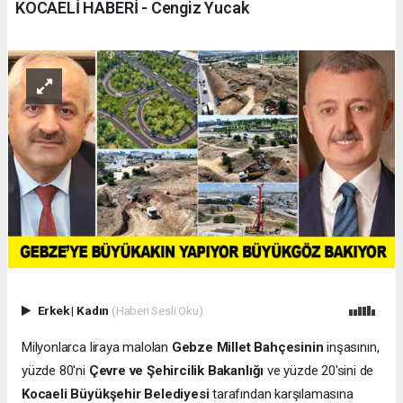
KOCAELİ HABERİ - Cengiz Yucak
Erkek
|
Kadın
(Haberi Sesli Oku)
Milyonlarca liraya malolan
Gebze Millet Bahçesinin
inşasının,
yüzde 80'ni
Çevre ve Şehircilik Bakanlığı
ve yüzde 20'sini de
Kocaeli Büyükşehir Belediyesi
tarafından karşılamasına