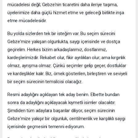
mücadelesi değil; Gebze'nin ticaretini daha ileriye taşıma,
üyelerimize daha güçlü hizmet etme ve geleceği birlikte inşa
etme mücadelesidir.
Bu yolda sizlerden tek bir isteğim var. Bu seçim sürecini
Gebze'mize yakışan olgunlukta, saygı içerisinde ve dostça
geçirelim. Herkes bizim arkadaşlarımız, dostlarımız,
kardeşlerimizdir. Rekabet olur, fikir ayrılıkları olur; ama kırgınlık
olmaz, ayrışma olmaz. Çünkü seçimler gelip geçer, dostluklar
ve kardeşlikler kalır. Biz, örnek gösterilen, birleştiren ve seviyeli
bir seçim sürecinin temsilcisi olacağız.
Resmi adaylığını açıklayan tek aday benim. Elbette bundan
sonra da adaylığını açıklayacak kıymetli isimler olacaktır.
Şimdiden tüm adaylara başarılar diliyor, seçim sürecinin
Gebze'mize yakışır bir olgunluk, centilmenlik ve karşılıklı saygı
içerisinde geçmesini temenni ediyorum.