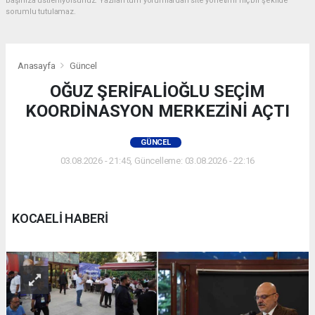
başınıza üstleniyorsunuz. Yazılan tüm yorumlardan site yönetimi hiçbir şekilde
sorumlu tutulamaz.
Anasayfa
Güncel
OĞUZ ŞERİFALİOĞLU SEÇİM
KOORDİNASYON MERKEZİNİ AÇTI
GÜNCEL
03.08.2026 - 21:45, Güncelleme: 03.08.2026 - 22:16
KOCAELİ HABERİ