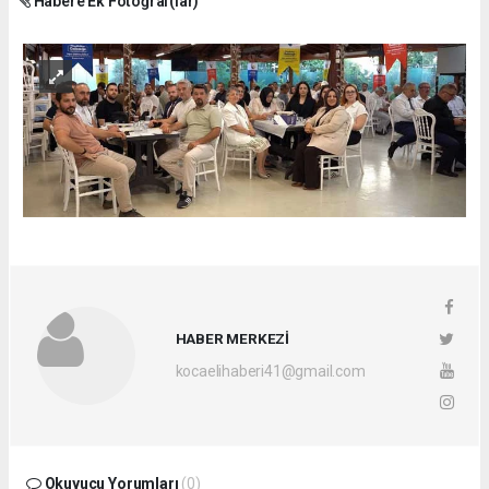
Habere Ek Fotoğraf(lar)
HABER MERKEZİ
kocaelihaberi41@gmail.com
Okuyucu Yorumları
(0)