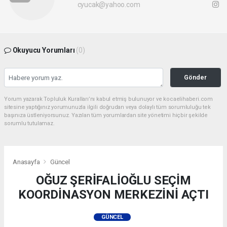
cyucak@yahoo.com
Okuyucu Yorumları
(0)
Gönder
Yorum yazarak Topluluk Kuralları’nı kabul etmiş bulunuyor ve kocaelihaberi.com
sitesine yaptığınız yorumunuzla ilgili doğrudan veya dolaylı tüm sorumluluğu tek
başınıza üstleniyorsunuz. Yazılan tüm yorumlardan site yönetimi hiçbir şekilde
sorumlu tutulamaz.
Anasayfa
Güncel
OĞUZ ŞERİFALİOĞLU SEÇİM
KOORDİNASYON MERKEZİNİ AÇTI
GÜNCEL