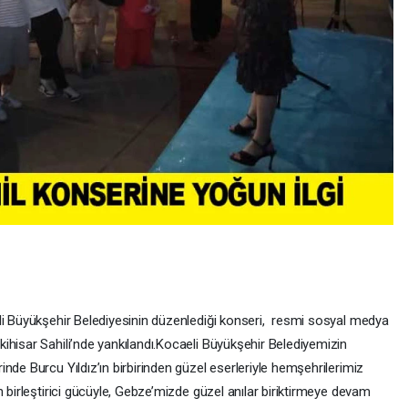
li Büyükşehir Belediyesinin düzenlediği konseri, resmi sosyal medya
ihisar Sahili’nde yankılandı.Kocaeli Büyükşehir Belediyemizin
nde Burcu Yıldız’ın birbirinden güzel eserleriyle hemşehrilerimiz
n birleştirici gücüyle, Gebze’mizde güzel anılar biriktirmeye devam