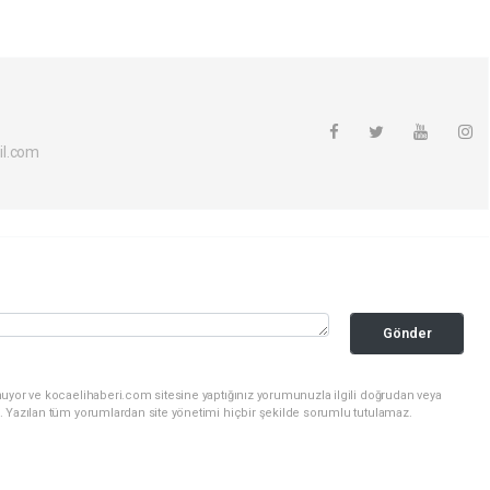
il.com
Gönder
nuyor ve kocaelihaberi.com sitesine yaptığınız yorumunuzla ilgili doğrudan veya
. Yazılan tüm yorumlardan site yönetimi hiçbir şekilde sorumlu tutulamaz.