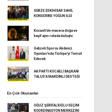
GEBZE ESKİHİSAR SAHİL
KONSERİNE YOĞUN İLGİ
Kocaeli'de macera doğa ve
keşif aynı rotada buluştu
Gebzeli Sporcu Akdeniz
Oyunları'nda Türkiye'yi Temsil
Edecek
AK PARTİ KOCAELİ BAŞKANI
TALUS’A MARDİNLİ DESTEĞİ
En Çok Okunanlar
OĞUZ ŞERİFALİOĞLU SEÇİM
KOORDİNASYON MERKEZİNİ