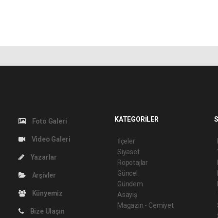
KATEGORİLER
S
Foto Galeri
Video Galeri
İlçeler
Siyaset
Yazarlar
Röpotajlar
Güncel
Arşivler
Gündem
Künyemiz
Asayiş
Magazin - Cemiyet
Bize Ulaşın