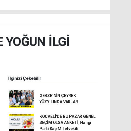
 YOĞUN İLGİ
İlginizi Çekebilir
GEBZE’NİN ÇEYREK
YÜZYILINDA VARLAR
KOCAELİ'DE BU PAZAR GENEL
SEÇİM OLSA ANKETİ; Hangi
Parti Kaç Milletvekili