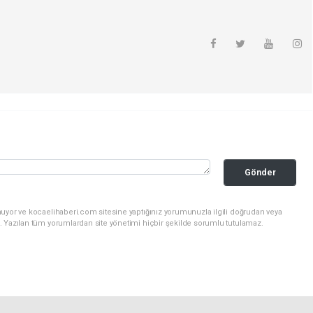
Gönder
nuyor ve kocaelihaberi.com sitesine yaptığınız yorumunuzla ilgili doğrudan veya
. Yazılan tüm yorumlardan site yönetimi hiçbir şekilde sorumlu tutulamaz.