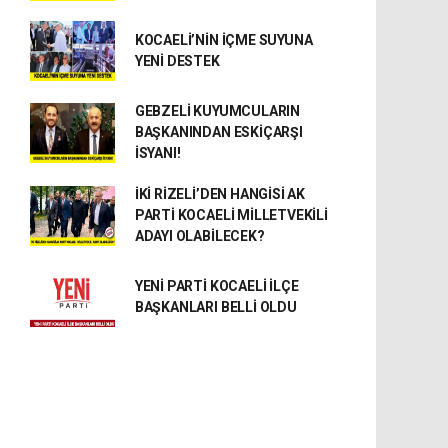
KOCAELİ’NİN İÇME SUYUNA
YENİ DESTEK
GEBZELİ KUYUMCULARIN
BAŞKANINDAN ESKİÇARŞI
İSYANI!
İKİ RİZELİ’DEN HANGİSİ AK
PARTİ KOCAELİ MİLLETVEKİLİ
ADAYI OLABİLECEK?
YENİ PARTİ KOCAELİ İLÇE
BAŞKANLARI BELLİ OLDU