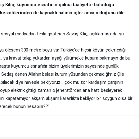
 Kılıç, kuyumcu esnafının çokca faaliyette buluduğu
 kesintilerinden de kaynaklı halinin içler acısı olduğunu dile
rak sosyal medyadan tepki gösteren Savaş Kılıç, açıklamasında şu
ıya ölçsem 300 metre boyu var Türkiye’de hiçbir köyün çekmediği
yor… ya kravat takıp yukardan aşağı yürümekle kusura bakmayın da bu
n başta kuyumcu esnafıdır bizim üyelerimizin sayesinde günlük
da… Sedaş denen Allahın belası kurum yüzünden çekmediğimiz Çile
 yapılacak diye hevesle bekliyoruz… çok mu zor kardeşim çarşının
koyup elektrik gittiği zaman o jeneratörden ana hattı besleyerek
ını kapatamıyor akşam akşam karanlıkta bekliyor bir soygun olsa bir
verecek bunun hesabını??"