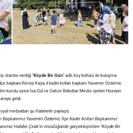
p startını verdiği “
Köyde Bir Gün
” adlı, köy kültürü ile buluşma
ilçe başkanı Recep Kaya, il kadın kolları başkanı Yasemin Özdemir,
etim kurulu üyesi İsa Gül ve Gebze Belediye Meclis üyeleri Hüseyin
araya geldi..
osyal medyadan şu ifadelerle paylaştı;
rı Başkanımız Yasemin Özdemir, İlçe Kadın Kolları Başkanımız
şkanımız Habibe Çırak’ın öncülüğünde gerçekleştirilen “Köyde Bir