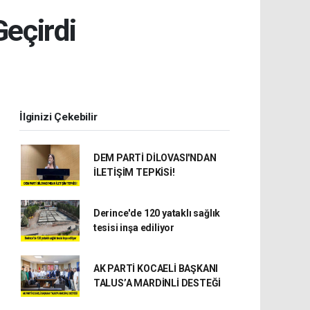
eçirdi
İlginizi Çekebilir
DEM PARTİ DİLOVASI'NDAN
İLETİŞİM TEPKİSİ!
Derince'de 120 yataklı sağlık
tesisi inşa ediliyor
AK PARTİ KOCAELİ BAŞKANI
TALUS’A MARDİNLİ DESTEĞİ