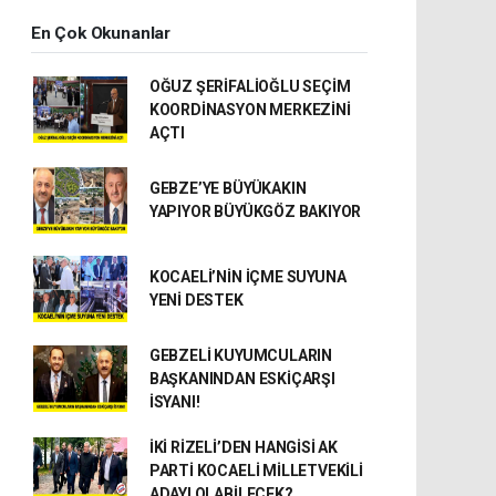
En Çok Okunanlar
OĞUZ ŞERİFALİOĞLU SEÇİM
KOORDİNASYON MERKEZİNİ
AÇTI
GEBZE’YE BÜYÜKAKIN
YAPIYOR BÜYÜKGÖZ BAKIYOR
KOCAELİ’NİN İÇME SUYUNA
YENİ DESTEK
GEBZELİ KUYUMCULARIN
BAŞKANINDAN ESKİÇARŞI
İSYANI!
İKİ RİZELİ’DEN HANGİSİ AK
PARTİ KOCAELİ MİLLETVEKİLİ
ADAYI OLABİLECEK?