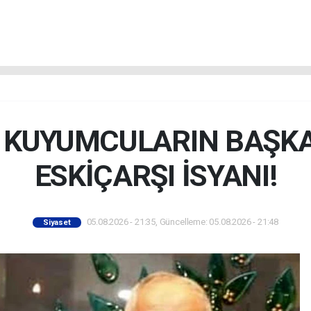
İ KUYUMCULARIN BAŞK
ESKİÇARŞI İSYANI!
05.08.2026 - 21:35, Güncelleme: 05.08.2026 - 21:48
Siyaset