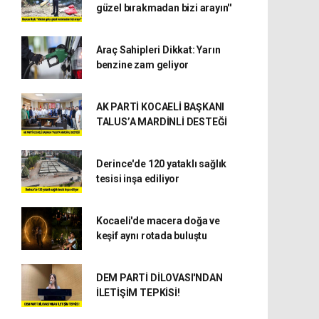
güzel bırakmadan bizi arayın''
Araç Sahipleri Dikkat: Yarın
benzine zam geliyor
AK PARTİ KOCAELİ BAŞKANI
TALUS’A MARDİNLİ DESTEĞİ
Derince'de 120 yataklı sağlık
tesisi inşa ediliyor
Kocaeli'de macera doğa ve
keşif aynı rotada buluştu
DEM PARTİ DİLOVASI'NDAN
İLETİŞİM TEPKİSİ!