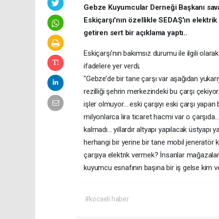
Gebze Kuyumcular Derneği Başkanı savaş
Eskiçarşı'nın özellikle SEDAŞ'ın elektrik
getiren sert bir açıklama yaptı..
Eskiçarşı'nın bakımsız durumu ile ilgili ola
ifadelere yer verdi;
"Gebze’de bir tane çarşı var aşağıdan yukar
rezilliği şehrin merkezindeki bu çarşı çeki
işler olmuyor… eski çarşıyı eski çarşı yapa
milyonlarca lira ticaret hacmi var o çarşı
kalmadı… yıllardır altyapı yapılacak üstyapı
herhangi bir yerine bir tane mobil jeneratör 
çarşıya elektrik vermek? İnsanlar mağazalar
kuyumcu esnafının başına bir iş gelse kim 
#kocaeli haber