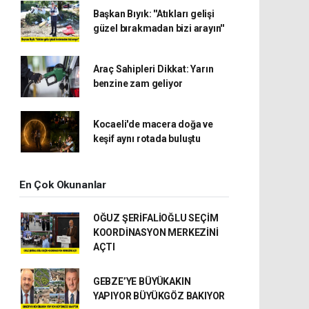
Başkan Bıyık: ''Atıkları gelişi
güzel bırakmadan bizi arayın''
Araç Sahipleri Dikkat: Yarın
benzine zam geliyor
Kocaeli'de macera doğa ve
keşif aynı rotada buluştu
En Çok Okunanlar
OĞUZ ŞERİFALİOĞLU SEÇİM
KOORDİNASYON MERKEZİNİ
AÇTI
GEBZE’YE BÜYÜKAKIN
YAPIYOR BÜYÜKGÖZ BAKIYOR