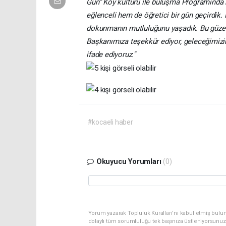
Gün” Köy kültürü ile buluşma Programında b
eğlenceli hem de öğretici bir gün geçirdik
dokunmanın mutluluğunu yaşadık. Bu güzel
Başkanımıza teşekkür ediyor, geleceğimizin
ifade ediyoruz."
#kocaeli haber
Okuyucu Yorumları
(0)
Yorum yazarak Topluluk Kuralları’nı kabul etmiş bulu
dolaylı tüm sorumluluğu tek başınıza üstleniyorsunuz