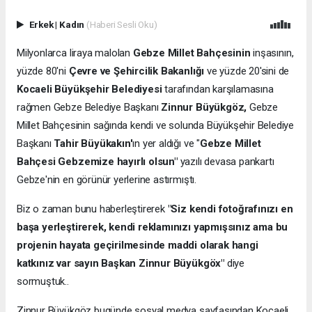
Erkek
|
Kadın
(Haberi Sesli Oku)
Milyonlarca liraya malolan
Gebze Millet Bahçesinin
inşasının,
yüzde 80'ni
Çevre ve Şehircilik Bakanlığı
ve yüzde 20'sini de
Kocaeli Büyükşehir Belediyesi
tarafından karşılamasına
rağmen Gebze Belediye Başkanı
Zinnur Büyükgöz,
Gebze
Millet Bahçesinin sağında kendi ve solunda Büyükşehir Belediye
Başkanı
Tahir Büyükakın'
ın yer aldığı ve "
Gebze Millet
Bahçesi Gebzemize hayırlı olsun"
yazılı devasa pankartı
Gebze'nin en görünür yerlerine astırmıştı.
Biz o zaman bunu haberleştirerek
"Siz kendi fotoğrafınızı en
başa yerleştirerek, kendi reklamınızı yapmışsınız ama bu
projenin hayata geçirilmesinde maddi olarak hangi
katkınız var sayın Başkan Zinnur Büyükgöx"
diye
sormuştuk..
Zinnur Büyükgöz bugünde sosyal medya sayfasından Kocaeli