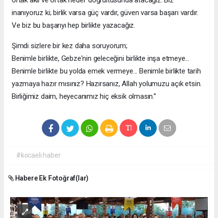
ortak akıl ve ortak hedef doğrultusunda atacağız. Biz
inanıyoruz ki; birlik varsa güç vardır, güven varsa başarı vardır.
Ve biz bu başarıyı hep birlikte yazacağız.
Şimdi sizlere bir kez daha soruyorum;
Benimle birlikte, Gebze'nin geleceğini birlikte inşa etmeye...
Benimle birlikte bu yolda emek vermeye... Benimle birlikte tarih
yazmaya hazır mısınız? Hazırsanız, Allah yolumuzu açık etsin.
Birliğimiz daim, heyecanımız hiç eksik olmasın.”
#kocaeli haber
Habere Ek Fotoğraf(lar)