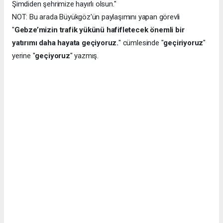
Şimdiden şehrimize hayırlı olsun."
NOT: Bu arada Büyükgöz'ün paylaşımını yapan görevli
"
Gebze’mizin trafik yükünü hafifletecek önemli bir
yatırımı daha hayata geçiyoruz.
" cümlesinde "
geçiriyoruz
"
yerine "
geçiyoruz
" yazmış.