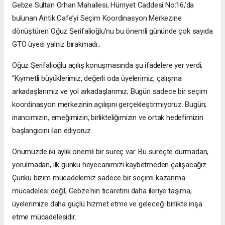
Gebze Sultan Orhan Mahallesi, Hürriyet Caddesi No:16,’da
bulunan Antik Cafe’yi Seçim Koordinasyon Merkezine
dönüştüren Oğuz Şerifalioğlu’nu bu önemli gününde çok sayıda
GTO üyesi yalnız bırakmadı..
Oğuz Şerifalioğlu açılış konuşmasında şu ifadelere yer verdi;
“Kıymetli büyüklerimiz, değerli oda üyelerimiz, çalışma
arkadaşlarımız ve yol arkadaşlarımız; Bugün sadece bir seçim
koordinasyon merkezinin açılışını gerçekleştirmiyoruz. Bugün;
inancımızın, emeğimizin, birlikteliğimizin ve ortak hedefimizin
başlangıcını ilan ediyoruz.
Önümüzde iki aylık önemli bir süreç var. Bu süreçte durmadan,
yorulmadan, ilk günkü heyecanımızı kaybetmeden çalışacağız.
Çünkü bizim mücadelemiz sadece bir seçimi kazanma
mücadelesi değil; Gebze'nin ticaretini daha ileriye taşıma,
üyelerimize daha güçlü hizmet etme ve geleceği birlikte inşa
etme mücadelesidir.