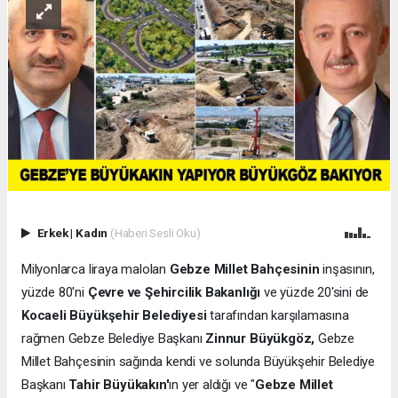
Erkek
|
Kadın
(Haberi Sesli Oku)
Milyonlarca liraya malolan
Gebze Millet Bahçesinin
inşasının,
yüzde 80'ni
Çevre ve Şehircilik Bakanlığı
ve yüzde 20'sini de
Kocaeli Büyükşehir Belediyesi
tarafından karşılamasına
rağmen Gebze Belediye Başkanı
Zinnur Büyükgöz,
Gebze
Millet Bahçesinin sağında kendi ve solunda Büyükşehir Belediye
Başkanı
Tahir Büyükakın'
ın yer aldığı ve "
Gebze Millet