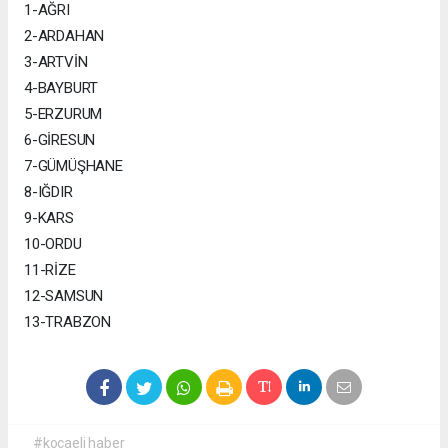
1-AĞRI
2-ARDAHAN
3-ARTVİN
4-BAYBURT
5-ERZURUM
6-GİRESUN
7-GÜMÜŞHANE
8-IĞDIR
9-KARS
10-ORDU
11-RİZE
12-SAMSUN
13-TRABZON
#kocaeli haber