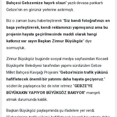
Bahçesi Gebzemize hayırlı olsun"
yazılı devasa pankartı
Gebze'nin en görünür yerlerine astırmıştı.
Biz o zaman bunu haberleştirerek
"Siz kendi fotoğrafınızı en
başa yerleştirerek, kendi reklamınızı yapmışsınız ama bu
projenin hayata geçirilmesinde maddi olarak hangi
katkınız var sayın Başkan Zinnur Büyükgöx"
diye
sormuştuk..
Zinnur Büyükgöz bugünde sosyal medya sayfasından Kocaeli
Büyükşehir Belediyesi tarafından yapımı sürdürülen Gebze
Millet Bahçesi Kavşağı Projesini "
Gebze’mizin trafik yükünü
hafifletecek önemli bir yatırımı daha hayata geçiyoruz.
"
sözleri ile paylaşınca biz de ister istmez "
GEBZE’YE
BÜYÜKAKIN YAPIYOR BÜYÜKGÖZ BAKIYOR
" manşeti
atmak durumunda kaldık..
Başkan Büyükgöz paylaşımında şu ifadelere yer verdi;