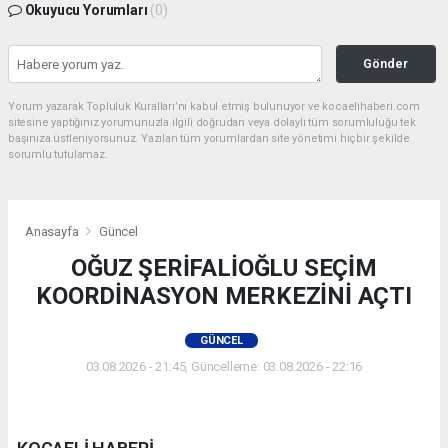
Okuyucu Yorumları
(0)
Gönder
Yorum yazarak Topluluk Kuralları’nı kabul etmiş bulunuyor ve kocaelihaberi.com
sitesine yaptığınız yorumunuzla ilgili doğrudan veya dolaylı tüm sorumluluğu tek
başınıza üstleniyorsunuz. Yazılan tüm yorumlardan site yönetimi hiçbir şekilde
sorumlu tutulamaz.
Anasayfa
Güncel
OĞUZ ŞERİFALİOĞLU SEÇİM
KOORDİNASYON MERKEZİNİ AÇTI
GÜNCEL
03.08.2026 - 21:45, Güncelleme: 03.08.2026 - 22:16