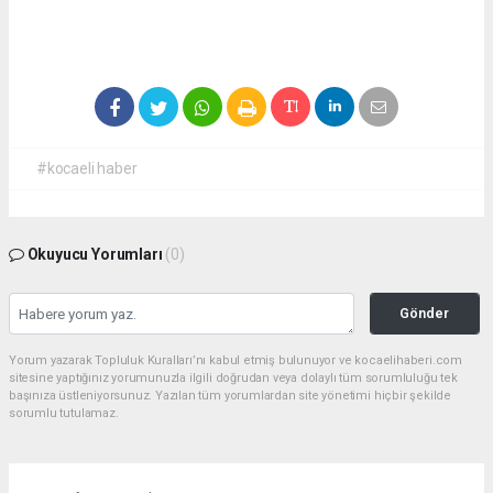
#kocaeli haber
Okuyucu Yorumları
(0)
Gönder
Yorum yazarak Topluluk Kuralları’nı kabul etmiş bulunuyor ve kocaelihaberi.com
sitesine yaptığınız yorumunuzla ilgili doğrudan veya dolaylı tüm sorumluluğu tek
başınıza üstleniyorsunuz. Yazılan tüm yorumlardan site yönetimi hiçbir şekilde
sorumlu tutulamaz.