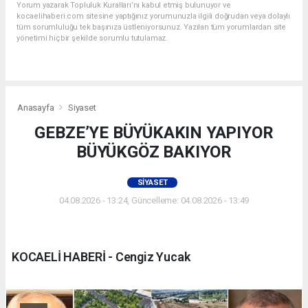
Yorum yazarak Topluluk Kuralları’nı kabul etmiş bulunuyor ve
kocaelihaberi.com sitesine yaptığınız yorumunuzla ilgili doğrudan veya dolaylı
tüm sorumluluğu tek başınıza üstleniyorsunuz. Yazılan tüm yorumlardan site
yönetimi hiçbir şekilde sorumlu tutulamaz.
Anasayfa
Siyaset
GEBZE’YE BÜYÜKAKIN YAPIYOR
BÜYÜKGÖZ BAKIYOR
SIYASET
04.08.2026 - 13:24, Güncelleme: 04.08.2026 - 13:49
KOCAELİ HABERİ - Cengiz Yucak