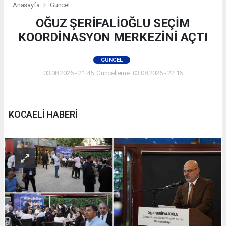
Anasayfa
Güncel
OĞUZ ŞERİFALİOĞLU SEÇİM
KOORDİNASYON MERKEZİNİ AÇTI
GÜNCEL
03.08.2026 - 21:45, Güncelleme: 03.08.2026 - 22:16
KOCAELİ HABERİ