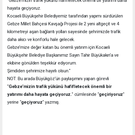
"Gebze’mizin trafik yükünü hafifletecek önemli bir yatırımı daha
hayata geçiyoruz.
Kocaeli Büyükşehir Belediyemiz tarafından yapımı sürdürülen
Gebze Millet Bahçesi Kavşağı Projesi ile 2 yeni altgeçit ve 4
kilometreyi aşan bağlantı yolları sayesinde şehrimizde trafik
daha akıcı ve konforlu hale gelecek.
Gebze’mize değer katan bu önemli yatırım için Kocaeli
Büyükşehir Belediye Başkanımız Sayın Tahir Büyükakın’a ve
ekibine gönülden teşekkür ediyorum.
Şimdiden şehrimize hayırlı olsun."
NOT: Bu arada Büyükgöz'ün paylaşımını yapan görevli
"
Gebze’mizin trafik yükünü hafifletecek önemli bir
yatırımı daha hayata geçiyoruz.
" cümlesinde "
geçiriyoruz
"
yerine "
geçiyoruz
" yazmış.