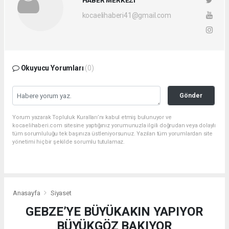
HABER MERKEZİ
kocaelihaberi41@gmail.com
Okuyucu Yorumları
(0)
Gönder
Yorum yazarak Topluluk Kuralları’nı kabul etmiş bulunuyor ve
kocaelihaberi.com sitesine yaptığınız yorumunuzla ilgili doğrudan veya dolaylı
tüm sorumluluğu tek başınıza üstleniyorsunuz. Yazılan tüm yorumlardan site
yönetimi hiçbir şekilde sorumlu tutulamaz.
Anasayfa
Siyaset
GEBZE’YE BÜYÜKAKIN YAPIYOR
BÜYÜKGÖZ BAKIYOR