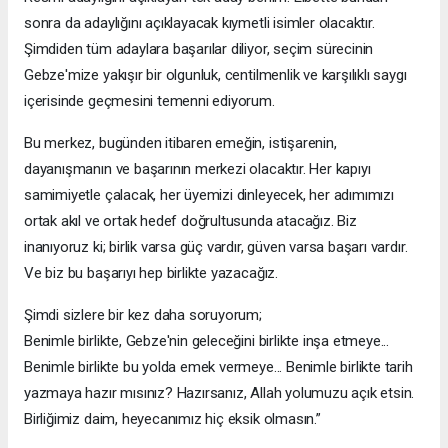
sonra da adaylığını açıklayacak kıymetli isimler olacaktır.
Şimdiden tüm adaylara başarılar diliyor, seçim sürecinin
Gebze'mize yakışır bir olgunluk, centilmenlik ve karşılıklı saygı
içerisinde geçmesini temenni ediyorum.
Bu merkez, bugünden itibaren emeğin, istişarenin,
dayanışmanın ve başarının merkezi olacaktır. Her kapıyı
samimiyetle çalacak, her üyemizi dinleyecek, her adımımızı
ortak akıl ve ortak hedef doğrultusunda atacağız. Biz
inanıyoruz ki; birlik varsa güç vardır, güven varsa başarı vardır.
Ve biz bu başarıyı hep birlikte yazacağız.
Şimdi sizlere bir kez daha soruyorum;
Benimle birlikte, Gebze'nin geleceğini birlikte inşa etmeye...
Benimle birlikte bu yolda emek vermeye... Benimle birlikte tarih
yazmaya hazır mısınız? Hazırsanız, Allah yolumuzu açık etsin.
Birliğimiz daim, heyecanımız hiç eksik olmasın.”