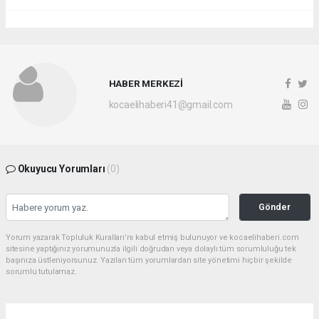
HABER MERKEZİ
kocaelihaberi41@gmail.com
Okuyucu Yorumları
(0)
Gönder
Yorum yazarak Topluluk Kuralları’nı kabul etmiş bulunuyor ve kocaelihaberi.com
sitesine yaptığınız yorumunuzla ilgili doğrudan veya dolaylı tüm sorumluluğu tek
başınıza üstleniyorsunuz. Yazılan tüm yorumlardan site yönetimi hiçbir şekilde
sorumlu tutulamaz.