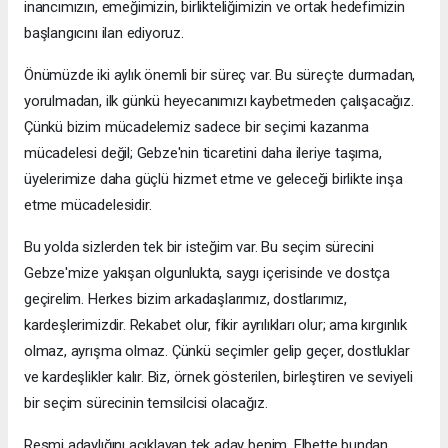
inancımızın, emeğimizin, birlikteliğimizin ve ortak hedefimizin
başlangıcını ilan ediyoruz.
Önümüzde iki aylık önemli bir süreç var. Bu süreçte durmadan,
yorulmadan, ilk günkü heyecanımızı kaybetmeden çalışacağız.
Çünkü bizim mücadelemiz sadece bir seçimi kazanma
mücadelesi değil; Gebze'nin ticaretini daha ileriye taşıma,
üyelerimize daha güçlü hizmet etme ve geleceği birlikte inşa
etme mücadelesidir.
Bu yolda sizlerden tek bir isteğim var. Bu seçim sürecini
Gebze'mize yakışan olgunlukta, saygı içerisinde ve dostça
geçirelim. Herkes bizim arkadaşlarımız, dostlarımız,
kardeşlerimizdir. Rekabet olur, fikir ayrılıkları olur; ama kırgınlık
olmaz, ayrışma olmaz. Çünkü seçimler gelip geçer, dostluklar
ve kardeşlikler kalır. Biz, örnek gösterilen, birleştiren ve seviyeli
bir seçim sürecinin temsilcisi olacağız.
Resmi adaylığını açıklayan tek aday benim. Elbette bundan